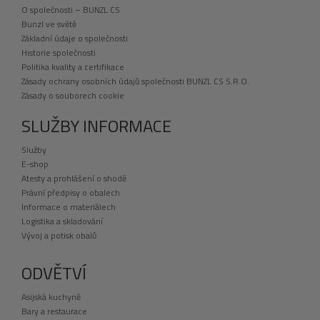
O společnosti – BUNZL CS
Bunzl ve světě
Základní údaje o společnosti
Historie společnosti
Politika kvality a certifikace
Zásady ochrany osobních údajů společnosti BUNZL CS S.R.O.
Zásady o souborech cookie
SLUŽBY INFORMACE
Služby
E-shop
Atesty a prohlášení o shodě
Právní předpisy o obalech
Informace o materiálech
Logistika a skladování
Vývoj a potisk obalů
ODVĚTVÍ
Asijská kuchyně
Bary a restaurace