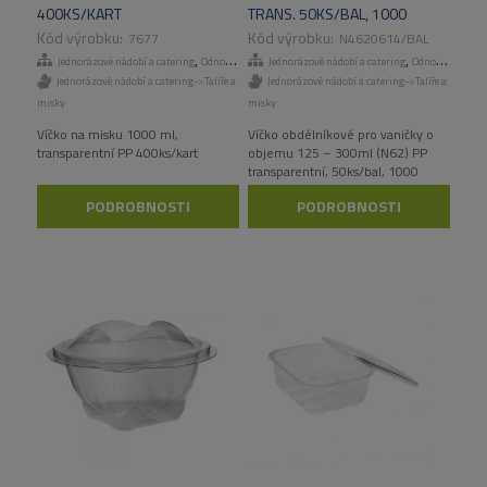
400KS/KART
TRANS. 50KS/BAL, 1000
KS/KART
7677
N4620614/BAL
,
,
Jednorázové nádobí a catering
Odnosné obaly a menuboxy
Jednorázové nádobí a catering
Odnosné obaly a menuboxy
Jednorázové nádobí a catering->Talíře a
Jednorázové nádobí a catering->Talíře a
misky
misky
Víčko na misku 1000 ml,
Víčko obdélníkové pro vaničky o
transparentní PP 400ks/kart
objemu 125 – 300ml (N62) PP
transparentní, 50ks/bal, 1000
ks/kart
PODROBNOSTI
PODROBNOSTI