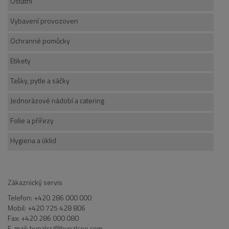
Ostatní
Vybavení provozoven
Ochranné pomůcky
Etikety
Tašky, pytle a sáčky
Jednorázové nádobí a catering
Folie a přířezy
Hygiena a úklid
Zákaznický servis
Telefon: +420 286 000 000
Mobil: +420 725 428 806
Fax: +420 286 000 080
E-mail: bunzlcs@bunzlcee.com