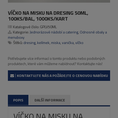
VÍČKO NA MISKU NA DRESING 50ML,
100KS/BAL, 1000KS/KART
Katalogové číslo:
GPLV50ML
Kategorie:
Jednorázové nádobí a catering
,
Odnosné obaly a
menuboxy
Štítků:
dresing
,
kelímek
,
miska
,
vanička
,
víčko
Potřebujete více informací o tomto produktu nebo podobných
produktech, které vám můžeme nabídnout? Kontaktujte nás!
KONTAKTUJTE NÁS A POŽÁDEJTE O CENOVOU NABÍDKU
POPIS
DALŠÍ INFORMACE
VÍČKO NA MISKU NA