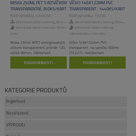
MISKA 250ML PET S INT.VÍČKEM
VÍČKO 146X122MM PVC
TRANSPARENTNÍ, 360KS/KART
TRANSPARENT , 1440KS/KART
GSLR250
TE230
,
,
Jednorázové nádobí a catering
Odnosné obaly a menuboxy
Jednorázové nádobí a catering
Odnosné obaly a menuboxy
Jednorázové nádobí a catering->Talíře a
Jednorázové nádobí a catering-
misky
>Odnosné obaly a menuboxy
Miska 250ml APET sintegrovaným
Víčko 146x122mm PVC
víčkem transparentní, průměr 120,
transparent , na vaničku 500ml
výška 68mm, 360ks/kart
(TE227), 1440ks/kart
PODROBNOSTI
PODROBNOSTI
KATEGORIE PRODUKTŮ
fingerfood
Nezařazené
VÝPRODEJ