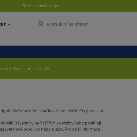
Prohlédněte si místa
ČET
VIRTUÁLNÍ ASISTENT
lužby
Vývoj a potisk obalů
pořit Vaší obchodní značku a tímto odlišit Váš podnik od
ionální zákazníky na Vaší firmu a služby nebo posílí její
pagovat nové produkty nebo služby. Pro další informace