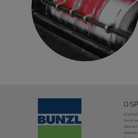
O S
O společ
Bunzl ve
Základní
Historie