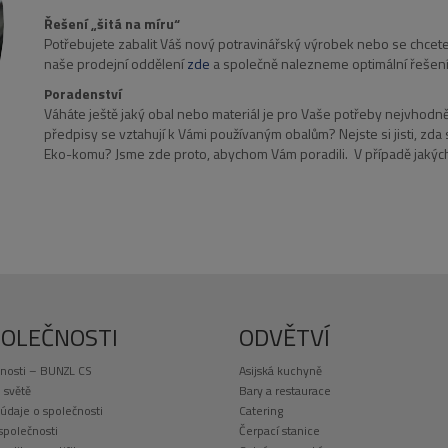
Řešení „šitá na míru“
Potřebujete zabalit Váš nový potravinářský výrobek nebo se chcet
naše prodejní oddělení
zde
a společně nalezneme optimální řešení
Poradenství
Váháte ještě jaký obal nebo materiál je pro Vaše potřeby nejvhodně
předpisy se vztahují k Vámi používaným obalům? Nejste si jisti, zda
Eko-komu? Jsme zde proto, abychom Vám poradili. V případě jakých
POLEČNOSTI
ODVĚTVÍ
nosti – BUNZL CS
Asijská kuchyně
 světě
Bary a restaurace
 údaje o společnosti
Catering
 společnosti
Čerpací stanice