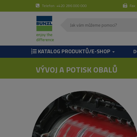
Telefon: +420 286 000 000
Fax:
KATALOG PRODUKTŮ/E-SHOP
D
VÝVOJ A POTISK OBALŮ