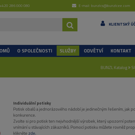
 +420 286 000 080
E-mail: bunzlcs@bunzlcee.com
KLIENTSKÝ Ú
OMŮ
O SPOLEČNOSTI
SLUŽBY
ODVĚTVÍ
KONTAKT
BUNZL Katalog
S
Individuální potisky
Potisk obalů a jednorázového nádobí je jedinečným řešením, jak pod
konkurence.
Zvolte si pro potisk ten nejvhodnější výrobek, který upozorní potenc
vnímání u stávajících zákazníků. Pomocí potisku můžete rovněž pro
klikněte
zde.