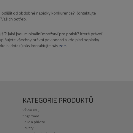
e odlišit od obdobné nabídky konkurence? Kontaktujte
 Vašich potřeb.
jší? Jaká jsou minimální množství pro potisk? Které právní
 splňujete všechny právní povinnosti a kdo platí poplatky
koliv dotazů nás kontaktujte nás
zde.
KATEGORIE PRODUKTŮ
VÝPRODEJ
fingerfood
Folie a přířezy
Etikety