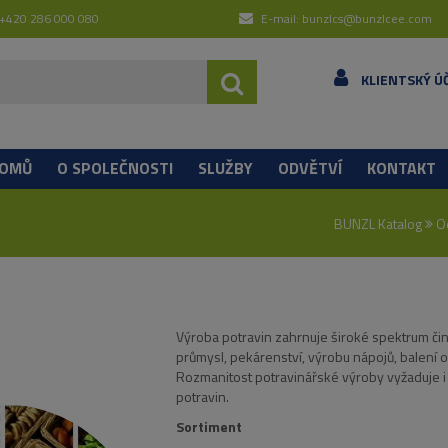
 +420 286 000 080
E-mail: bunzlcs@bunzlcee.com
KLIENTSKÝ Ú
OMŮ
O SPOLEČNOSTI
SLUŽBY
ODVĚTVÍ
KONTAKT
BUNZL Katalog
O
Výroba potravin zahrnuje široké spektrum či
průmysl, pekárenství, výrobu nápojů, balení o
Rozmanitost potravinářské výroby vyžaduje i 
potravin.
Sortiment