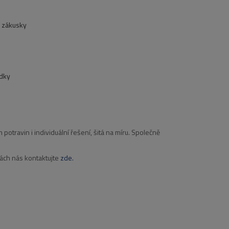
a zákusky
edky
travin i individuální řešení, šitá na míru. Společně
kách nás kontaktujte
zde.