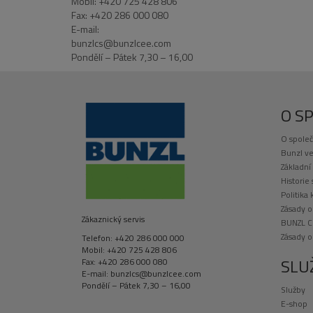
Mobil: +420 725 428 806
Fax: +420 286 000 080
E-mail:
bunzlcs@bunzlcee.com
Pondělí – Pátek 7,30 – 16,00
O S
O společ
Bunzl ve
Základní
Historie
Politika 
Zásady o
Zákaznický servis
BUNZL C
Zásady 
Telefon: +420 286 000 000
Mobil: +420 725 428 806
SLU
Fax: +420 286 000 080
E-mail: bunzlcs@bunzlcee.com
Pondělí – Pátek 7,30 – 16,00
Služby
E-shop