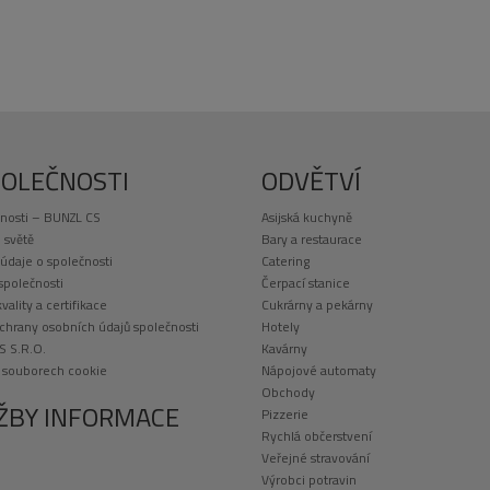
POLEČNOSTI
ODVĚTVÍ
nosti – BUNZL CS
Asijská kuchyně
 světě
Bary a restaurace
 údaje o společnosti
Catering
 společnosti
Čerpací stanice
kvality a certifikace
Cukrárny a pekárny
chrany osobních údajů společnosti
Hotely
S S.R.O.
Kavárny
o souborech cookie
Nápojové automaty
Obchody
ŽBY INFORMACE
Pizzerie
Rychlá občerstvení
Veřejné stravování
Výrobci potravin