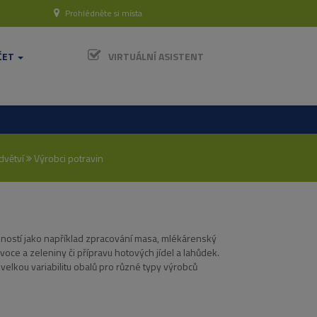
Prohlédněte si místa
ČET
VIRTUÁLNÍ ASISTENT
dvětví
Výrobci potravin
nností jako například zpracování masa, mlékárenský
voce a zeleniny či přípravu hotových jídel a lahůdek.
velkou variabilitu obalů pro různé typy výrobců