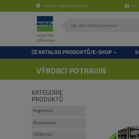
Telefon: +420 286 000 000
Fax:
KATALOG PRODUKTŮ/E-SHOP
D
VÝROBCI POTRAVIN
KATEGORIE
PRODUKTŮ
fingerfood
Nezařazené
VÝPRODEJ