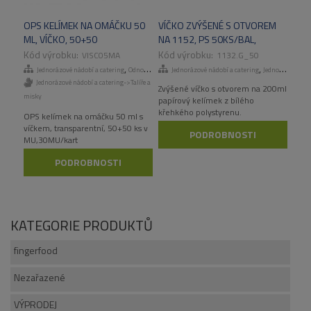
OPS KELÍMEK NA OMÁČKU 50
VÍČKO ZVÝŠENÉ S OTVOREM
ML, VÍČKO, 50+50
NA 1152, PS 50KS/BAL,
KS/MU,30MU/KART
1000KS/KART
VISC05MA
1132.G_50
,
,
Jednorázové nádobí a catering
Odnosné obaly a menuboxy
Jednorázové nádobí a catering
Jednorázové kelímky
Jednorázové nádobí a catering->Talíře a
Zvýšené víčko s otvorem na 200ml
misky
papírový kelímek z bílého
křehkého polystyrenu.
OPS kelímek na omáčku 50 ml s
víčkem, transparentní, 50+50 ks v
PODROBNOSTI
MU,30MU/kart
PODROBNOSTI
KATEGORIE PRODUKTŮ
fingerfood
Nezařazené
VÝPRODEJ