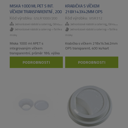
MISKA 1000 ML PET S INT.
KRABIČKA S VÍČKEM
VÍČKEM TRANSPARENTNÍ , 200
218X143X42MM OPS
KS/KART
TRANSPARENT, 400 KS/KART
GSLR1000/200
VISR312
,
,
Jednorázové nádobí a catering
Odnosné obaly a menuboxy
Jednorázové nádobí a catering
Odnosné obaly a menuboxy
Jednorázové nádobí a catering->Talíře a
Jednorázové nádobí a catering->Talíře a
misky
misky
Miska 1000 ml APET s
Krabička s víčkem 218x143x42mm
integrovaným víčkem
OPS transparent, 400 ks/kart
transparentní, průměr 186, výška
102mm, 200 ks/kart
PODROBNOSTI
PODROBNOSTI