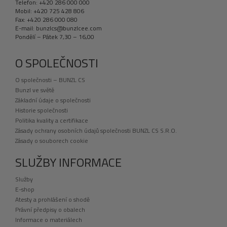
Telefon: +420 286 000 000
Mobil: +420 725 428 806
Fax: +420 286 000 080
E-mail: bunzlcs@bunzlcee.com
Pondělí – Pátek 7,30 – 16,00
O SPOLEČNOSTI
O společnosti – BUNZL CS
Bunzl ve světě
Základní údaje o společnosti
Historie společnosti
Politika kvality a certifikace
Zásady ochrany osobních údajů společnosti BUNZL CS S.R.O.
Zásady o souborech cookie
SLUŽBY INFORMACE
Služby
E-shop
Atesty a prohlášení o shodě
Právní předpisy o obalech
Informace o materiálech