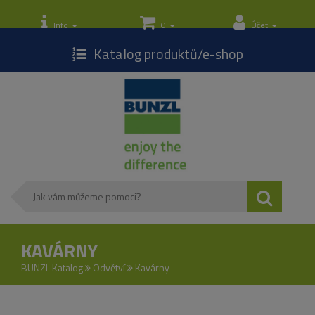
Toggle
navigation
Info
0
Účet
Katalog produktů/e-shop
KAVÁRNY
BUNZL Katalog
Odvětví
Kavárny