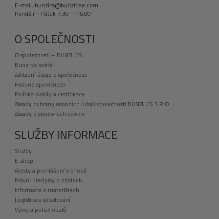
E-mail: bunzlcs@bunzlcee.com
Pondělí – Pátek 7,30 – 16,00
O SPOLEČNOSTI
O společnosti – BUNZL CS
Bunzl ve světě
Základní údaje o společnosti
Historie společnosti
Politika kvality a certifikace
Zásady ochrany osobních údajů společnosti BUNZL CS S.R.O.
Zásady o souborech cookie
SLUŽBY INFORMACE
Služby
E-shop
Atesty a prohlášení o shodě
Právní předpisy o obalech
Informace o materiálech
Logistika a skladování
Vývoj a potisk obalů