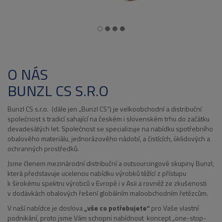
O NÁS
BUNZL CS S.R.O
Bunzl CS s.r.o. (dále jen „Bunzl CS“) je velkoobchodní a distribuční
společnost s tradicí sahající na českém i slovenském trhu do začátku
devadesátých let. Společnost se specializuje na nabídku spotřebního
obalového materiálu, jednorázového nádobí, a čistících, úklidových a
ochranných prostředků.
Jsme členem mezinárodní distribuční a outsourcingové skupiny Bunzl,
která představuje ucelenou nabídku výrobků těžící z přístupu
k širokému spektru výrobců v Evropě i v Asii a rovněž ze zkušenosti
v dodávkách obalových řešení globálním maloobchodním řetězcům.
V naší nabídce je doslova
„vše co potřebujete“
pro Vaše vlastní
podnikání, proto jsme Vám schopni nabídnout koncept „one-stop-