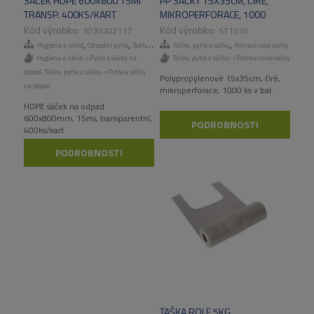
SÁČEK HDPE 600×800 15MI
PP SÁČKY 15X35CM, ČIRÉ,
TRANSP. 400KS/KART
MIKROPERFORACE, 1000
KS/BAL.
1030202117
ST1535
,
,
,
,
Hygiena a úklid
Odpadní pytle
Tašky, pytle a sáčky
Tašky, pytle a sáčky
Odpadní pytle
Potravinové sáčky
Hygiena a úklid->Pytle a sáčky na
Tašky, pytle a sáčky->Potravinové sáčky
odpad
,
Tašky, pytle a sáčky->Pytle a sáčky
Polypropylenové 15x35cm, čiré,
na odpad
mikroperforace, 1000 ks v bal.
HDPE sáček na odpad
600x800mm, 15mi, transparentní,
PODROBNOSTI
400ks/kart
PODROBNOSTI
TAŠKA ROLE 5KG