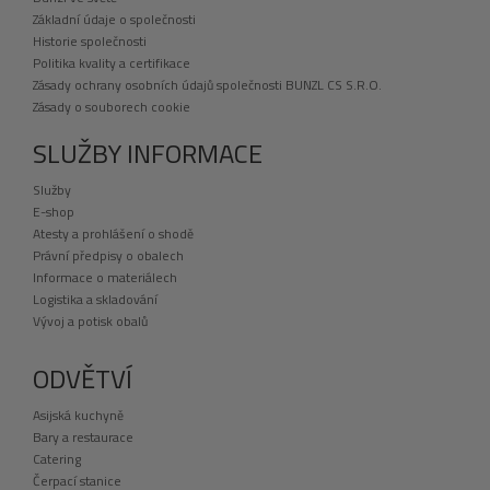
Základní údaje o společnosti
Historie společnosti
Politika kvality a certifikace
Zásady ochrany osobních údajů společnosti BUNZL CS S.R.O.
Zásady o souborech cookie
SLUŽBY INFORMACE
Služby
E-shop
Atesty a prohlášení o shodě
Právní předpisy o obalech
Informace o materiálech
Logistika a skladování
Vývoj a potisk obalů
ODVĚTVÍ
Asijská kuchyně
Bary a restaurace
Catering
Čerpací stanice