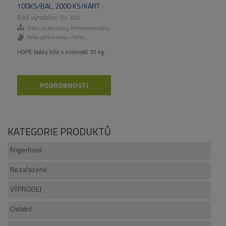
100KS/BAL, 2000 KS/KART
T0-302
,
Tašky, pytle a sáčky
Potravinové sáčky
Tašky, pytle a sáčky->Tašky
HDPE tašky bílé s nosností 10 kg.
PODROBNOSTI
KATEGORIE PRODUKTŮ
fingerfood
Nezařazené
VÝPRODEJ
Ostatní