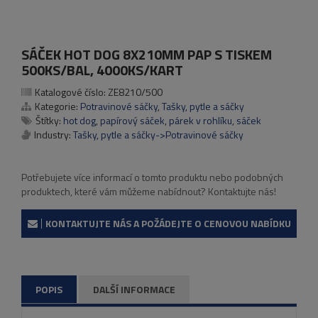
SÁČEK HOT DOG 8X210MM PAP S TISKEM
500KS/BAL, 4000KS/KART
Katalogové číslo:
ZE8210/500
Kategorie:
Potravinové sáčky
,
Tašky, pytle a sáčky
Štítky:
hot dog
,
papírový sáček
,
párek v rohlíku
,
sáček
Industry:
Tašky, pytle a sáčky->Potravinové sáčky
Potřebujete více informací o tomto produktu nebo podobných
produktech, které vám můžeme nabídnout? Kontaktujte nás!
KONTAKTUJTE NÁS A POŽÁDEJTE O CENOVOU NABÍDKU
POPIS
DALŠÍ INFORMACE