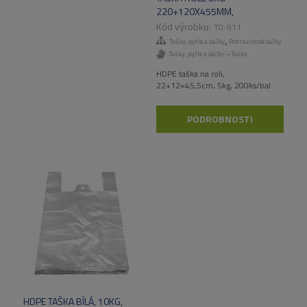
220+120X455MM,
200KS/BAL, 4000 KS/KART
T0-911
,
Tašky, pytle a sáčky
Potravinové sáčky
Tašky, pytle a sáčky->Tašky
HDPE taška na roli,
22+12×45,5cm, 5kg, 200ks/bal
PODROBNOSTI
HDPE TAŠKA BÍLÁ, 10KG,