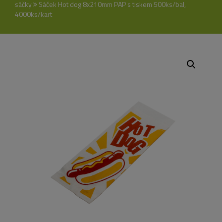
sáčky
Sáček Hot dog 8x210mm PAP s tiskem 500ks/bal,
4000ks/kart