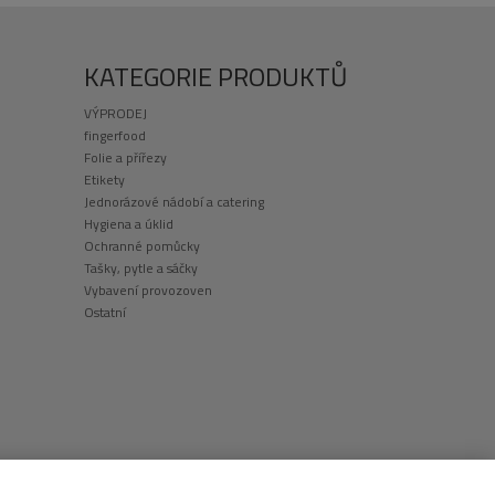
KATEGORIE PRODUKTŮ
VÝPRODEJ
fingerfood
Folie a přířezy
Etikety
Jednorázové nádobí a catering
Hygiena a úklid
Ochranné pomůcky
Tašky, pytle a sáčky
Vybavení provozoven
Ostatní