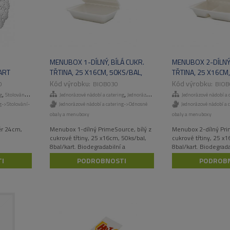
MENUBOX 1-DÍLNÝ, BÍLÁ CUKR.
MENUBOX 2-DÍLNÝ,
ART
TŘTINA, 25 X16CM, 50KS/BAL,
TŘTINA, 25 X16CM,
8BAL/KART,PRIMESOURCE
8BAL/KART,PRIM
0
BIOB030
BIOB
,
,
g
Stolování - papírové produkty
Jednorázové nádobí a catering
Jednorázové talíře a misky
Jednorázové nádobí a 
ng->Stolování-
Jednorázové nádobí a catering->Odnosné
Jednorázové nádobí a 
obaly a menuboxy
obaly a menuboxy
ěr 24cm,
Menubox 1-dílný PrimeSource, bílý z
Menubox 2-dílný Prim
cukrové třtiny, 25 x16cm, 50ks/bal,
cukrové třtiny, 25 x1
8bal/kart. Biodegradabilní a
8bal/kart. Biodegrada
kompostovatelný, vyrobený z
kompostovatelný, vy
I
PODROBNOSTI
PODROB
obnovitených zdrojů.
obnovitených zdrojů.