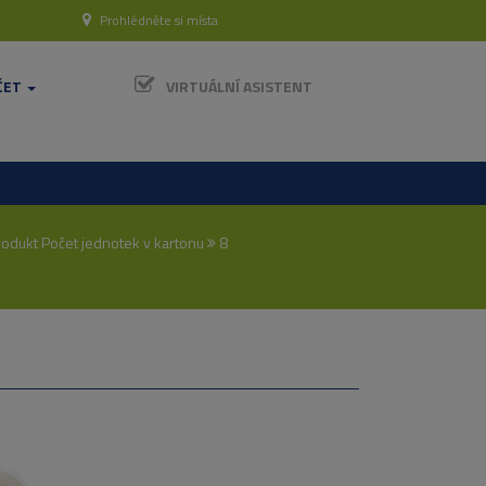
Prohlédněte si místa
ČET
VIRTUÁLNÍ ASISTENT
odukt Počet jednotek v kartonu
8