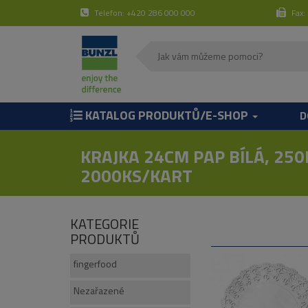
Telefon: +420 286 000 000
Fax:
KATALOG PRODUKTŮ/E-SHOP
D
KRAJKA 24CM PAP BÍLÁ, 250
2000KS/KART
KATEGORIE
PRODUKTŮ
fingerfood
Nezařazené