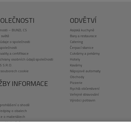
POLEČNOSTI
ODVĚTVÍ
nosti – BUNZL CS
Asijská kuchyně
 světě
Bary a restaurace
 údaje o společnosti
Catering
 společnosti
Čerpací stanice
kvality a certifikace
Cukrárny a pekárny
chrany osobních údajů společnosti
Hotely
S S.R.O.
Kavárny
o souborech cookie
Nápojové automaty
Obchody
ŽBY INFORMACE
Pizzerie
Rychlá občerstvení
Veřejné stravování
Výrobci potravin
 prohlášení o shodě
ředpisy o obalech
e o materiálech
a a skladování
potisk obalů