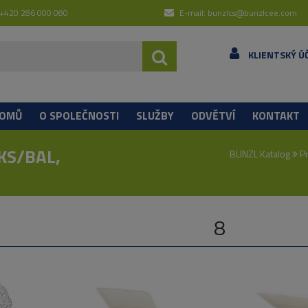
 +420 286 000 080
E-mail: bunzlcs@bunzlcee.com
KLIENTSKÝ Ú
OMŮ
O SPOLEČNOSTI
SLUŽBY
ODVĚTVÍ
KONTAKT
KS/BAL,
BUNZL Katalog
Pr
8