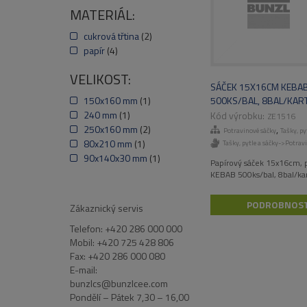
MATERIÁL:
cukrová třtina
(2)
papír
(4)
VELIKOST:
SÁČEK 15X16CM KEBA
500KS/BAL, 8BAL/KAR
150x160 mm
(1)
240 mm
(1)
ZE1516
,
250x160 mm
(2)
Potravinové sáčky
Tašky, py
80x210 mm
(1)
Tašky, pytle a sáčky->Potrav
90x140x30 mm
(1)
Papírový sáček 15x16cm, p
KEBAB 500ks/bal, 8bal/ka
PODROBNOST
Zákaznický servis
Telefon: +420 286 000 000
Mobil: +420 725 428 806
Fax: +420 286 000 080
E-mail:
bunzlcs@bunzlcee.com
Pondělí – Pátek 7,30 – 16,00