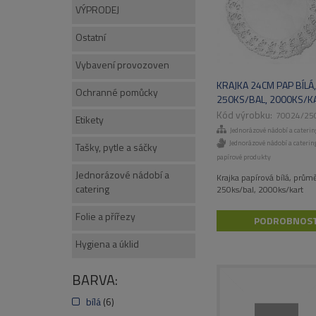
VÝPRODEJ
Ostatní
Vybavení provozoven
KRAJKA 24CM PAP BÍLÁ,
Ochranné pomůcky
250KS/BAL, 2000KS/K
70024/25
Etikety
Jednorázové nádobí a caterin
Jednorázové nádobí a cateri
Tašky, pytle a sáčky
papírové produkty
Jednorázové nádobí a
Krajka papírová bílá, prům
catering
250ks/bal, 2000ks/kart
Folie a přířezy
PODROBNOST
Hygiena a úklid
BARVA:
bílá
(6)