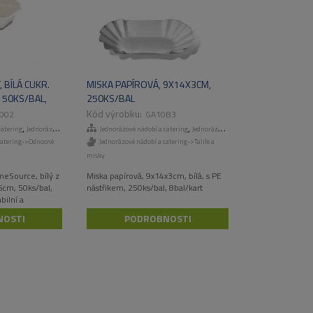
 BÍLÁ CUKR.
MISKA PAPÍROVÁ, 9X14X3CM,
 50KS/BAL,
250KS/BAL
ESOURCE
002
GA10B3
,
,
catering
Jednorázové talíře a misky
Jednorázové nádobí a catering
Jednorázové talíře a misky
catering->Odnosné
Jednorázové nádobí a catering->Talíře a
misky
eSource, bílý z
Miska papírová, 9x14x3cm, bílá, s PE
6cm, 50ks/bal,
nástřikem, 250ks/bal, 8bal/kart
bilní a
robený z
NOSTI
PODROBNOSTI