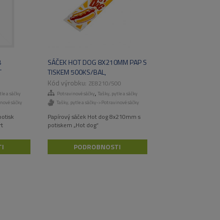
B
SÁČEK HOT DOG 8X210MM PAP S
T
TISKEM 500KS/BAL,
4000KS/KART
ZE8210/500
,
tle a sáčky
Potravinové sáčky
Tašky, pytle a sáčky
inové sáčky
Tašky, pytle a sáčky->Potravinové sáčky
otisk
Papírový sáček Hot dog 8x210mm s
rt
potiskem „Hot dog“
I
PODROBNOSTI