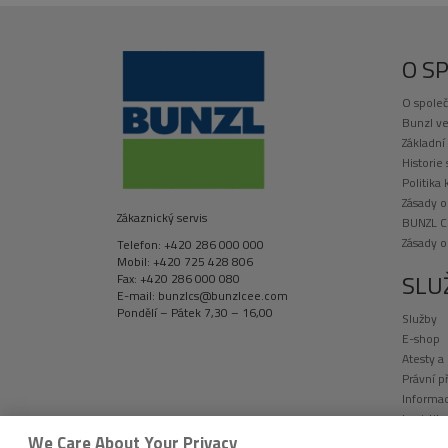
O S
O společ
Bunzl ve
Základní
Historie
Politika 
Zásady o
Zákaznický servis
BUNZL C
Zásady 
Telefon: +420 286 000 000
Mobil: +420 725 428 806
SLU
Fax: +420 286 000 080
E-mail: bunzlcs@bunzlcee.com
Pondělí – Pátek 7,30 – 16,00
Služby
E-shop
Atesty a
Právní p
Informac
Logistik
Vývoj a 
We Care About Your Privacy