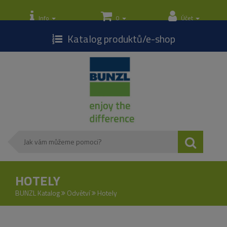
Toggle
navigation
Info
0
Účet
Katalog produktů/e-shop
HOTELY
BUNZL Katalog
Odvětví
Hotely