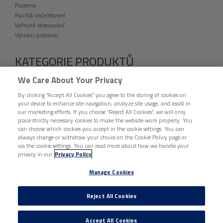
Pizzerie
Rychlá občerstvení
Veřejné stravování
Výrobci potravin
KATEGORIE PRODUKTŮ
VÝPRODEJ
We Care About Your Privacy
fingerfood
By clicking “Accept All Cookies” you agree to the storing of cookies on
Folie a přířezy
your device to enhance site navigation, analyze site usage, and assist in
Etikety
our marketing efforts. If you choose “Reject All Cookies”, we will only
Jednorázové nádobí a catering
place strictly necessary cookies to make the website work properly. You
Hygiena a úklid
can choose which cookies you accept in the cookie settings. You can
Ochranné pomůcky
always change or withdraw your choice on the Cookie Policy page or
via the cookie settings. You can read more about how we handle your
Tašky, pytle a sáčky
privacy in our
Privacy Policy
Vybavení provozoven
Ostatní
Manage Cookies
DISTRIBUCE BUNZL ČESKÁ REPUBLIKA © 2026 VŠECHNA PRÁVA VYHRAZENA. |
Reject All Cookies
ZÁSADY OCHRANY OSOBNÍCH ÚDAJŮ
|
ZÁSADY O SOUBORECH COOKIE
|
Manage Cookies
Accept All Cookies