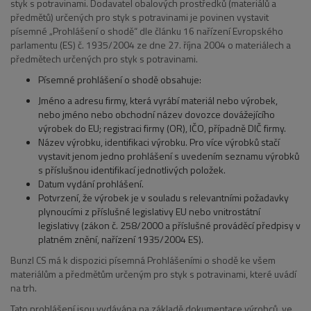
styk s potravinami. Dodavatel obalových prostředků (materiálů a
předmětů) určených pro styk s potravinami je povinen vystavit
písemné „Prohlášení o shodě“ dle článku 16 nařízení Evropského
parlamentu (ES) č. 1935/2004 ze dne 27. října 2004 o materiálech a
předmětech určených pro styk s potravinami.
Písemné prohlášení o shodě obsahuje:
Jméno a adresu firmy, která vyrábí materiál nebo výrobek,
nebo jméno nebo obchodní název dovozce dovážejícího
výrobek do EU; registraci firmy (OR), IČO, případně DIČ firmy.
Název výrobku, identifikaci výrobku. Pro více výrobků stačí
vystavit jenom jedno prohlášení s uvedením seznamu výrobků
s příslušnou identifikací jednotlivých položek.
Datum vydání prohlášení.
Potvrzení, že výrobek je v souladu s relevantními požadavky
plynoucími z příslušné legislativy EU nebo vnitrostátní
legislativy (zákon č. 258/2000 a příslušné prováděcí předpisy v
platném znění, nařízení 1935/2004 ES).
Bunzl CS má k dispozici písemná Prohlášeními o shodě ke všem
materiálům a předmětům určeným pro styk s potravinami, které uvádí
na trh.
Tato prohlášení jsou vydávána na základě dokumentace výrobců, ve