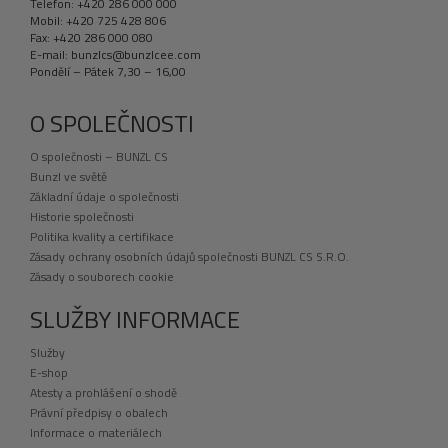
Telefon: +420 286 000 000
Mobil: +420 725 428 806
Fax: +420 286 000 080
E-mail: bunzlcs@bunzlcee.com
Pondělí – Pátek 7,30 – 16,00
O SPOLEČNOSTI
O společnosti – BUNZL CS
Bunzl ve světě
Základní údaje o společnosti
Historie společnosti
Politika kvality a certifikace
Zásady ochrany osobních údajů společnosti BUNZL CS S.R.O.
Zásady o souborech cookie
SLUŽBY INFORMACE
Služby
E-shop
Atesty a prohlášení o shodě
Právní předpisy o obalech
Informace o materiálech