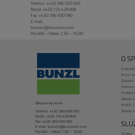
Telefon: +420 286 000 000
Mobil: +420 725 428 806
Fax: +420 286 000 080
E-mail:
bunzlcs@bunzlcee.com
Pondělí – Pátek 7,30 – 16,00
O S
O společ
Bunzl ve
Základní
Historie
Politika 
Zásady o
Zákaznický servis
BUNZL C
Zásady 
Telefon: +420 286 000 000
Mobil: +420 725 428 806
SLU
Fax: +420 286 000 080
E-mail: bunzlcs@bunzlcee.com
Pondělí – Pátek 7,30 – 16,00
Služby