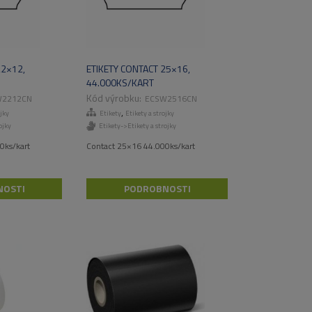
22×12,
ETIKETY CONTACT 25×16,
44.000KS/KART
W2212CN
ECSW2516CN
,
ojky
Etikety
Etikety a strojky
ojky
Etikety->Etikety a strojky
0ks/kart
Contact 25×16 44.000ks/kart
NOSTI
PODROBNOSTI