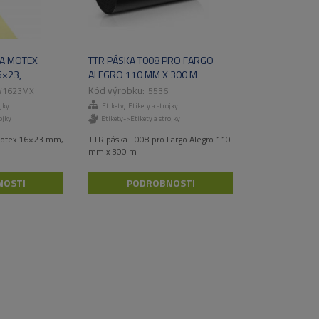
TA MOTEX
TTR PÁSKA T008 PRO FARGO
6×23,
ALEGRO 110 MM X 300 M
W1623MX
5536
,
ojky
Etikety
Etikety a strojky
ojky
Etikety->Etikety a strojky
Motex 16×23 mm,
TTR páska T008 pro Fargo Alegro 110
mm x 300 m
NOSTI
PODROBNOSTI