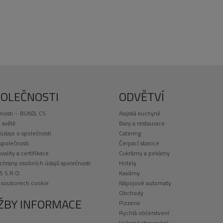
POLEČNOSTI
ODVĚTVÍ
nosti – BUNZL CS
Asijská kuchyně
 světě
Bary a restaurace
 údaje o společnosti
Catering
 společnosti
Čerpací stanice
kvality a certifikace
Cukrárny a pekárny
chrany osobních údajů společnosti
Hotely
S S.R.O.
Kavárny
o souborech cookie
Nápojové automaty
Obchody
ŽBY INFORMACE
Pizzerie
Rychlá občerstvení
Veřejné stravování