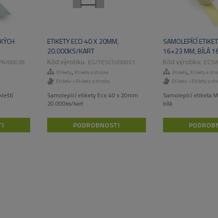
CKÝCH
ETIKETY ECO 40 X 20MM,
SAMOLEPÍCÍ ETIKE
20.000KS/KART
16×23 MM, BÍLÁ 1
0KS/BAL
52.200KS/KART
PR/00039
EG/TESCO/00051
ECS
,
,
Etikety
Etikety a strojky
Etikety
Etikety a str
Etikety->Etikety a strojky
Etikety->Etikety a str
leští
Samolepící etikety Eco 40 x 20mm
Samolepící etiketa 
20.000ks/kart
bílá
I
PODROBNOSTI
PODROB