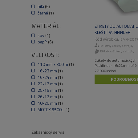
bílá
(6)
černá
(1)
MATERIÁL:
ETIKETY DO AUTOMATI
KLEŠTÍ PATHFINDER
kov
(1)
16X24MM BÍLÉ, 77.00
EM/NEOT
papír
(6)
,
Etikety
Etikety a strojky
Etikety->Etikety a strojky
VELIKOST:
Etikety do automatických k
110 mm x 300 m
(1)
Pathfinder 16x24mm bílé
16x23 mm
(1)
77.000ks/bal
16x24 mm
(1)
PODROBNOST
22x12 mm
(1)
25x16 mm
(1)
26x12 mm
(1)
40x20 mm
(1)
MOTEX 5500L
(1)
Zákaznický servis