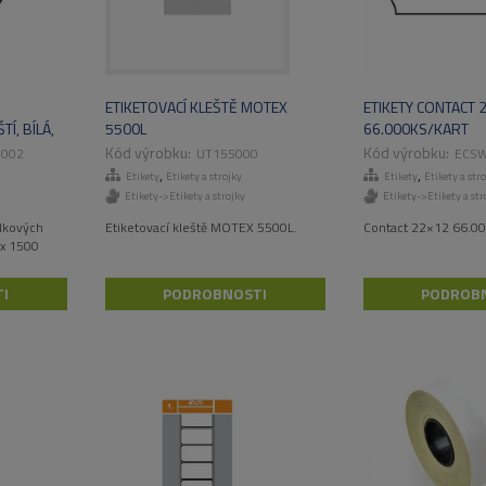
ETIKETOVACÍ KLEŠTĚ MOTEX
ETIKETY CONTACT 
Í, BÍLÁ,
5500L
66.000KS/KART
IKET/BAL
0002
UT155000
ECS
,
,
Etikety
Etikety a strojky
Etikety
Etikety a str
Etikety->Etikety a strojky
Etikety->Etikety a str
dkových
Etiketovací kleště MOTEX 5500L.
Contact 22×12 66.00
ů x 1500
I
PODROBNOSTI
PODROB