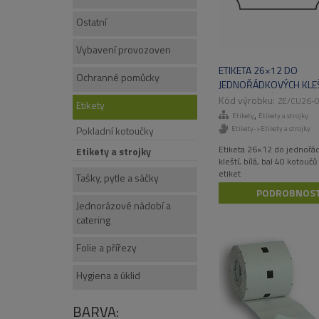
Ostatní
Vybavení provozoven
ETIKETA 26×12 DO
Ochranné pomůcky
JEDNOŘÁDKOVÝCH KLEŠT
40 KOTOUČŮ X 1500 ET
ZE/CU26-
Etikety
,
Etikety
Etikety a strojky
Pokladní kotoučky
Etikety->Etikety a strojky
Etiketa 26×12 do jednořá
Etikety a strojky
kleští, bílá, bal 40 kotouč
etiket
Tašky, pytle a sáčky
PODROBNOST
Jednorázové nádobí a
catering
Folie a přířezy
Hygiena a úklid
BARVA: