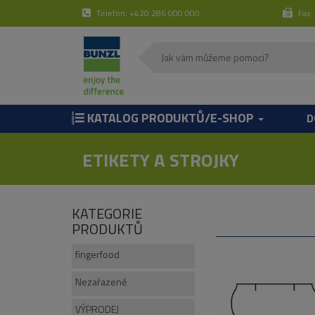
Telefon: +420 286 000 000
Fax:
KATALOG PRODUKTŮ/E-SHOP
D
ETIKETY A STROJKY
KATEGORIE
PRODUKTŮ
fingerfood
Nezařazené
VÝPRODEJ