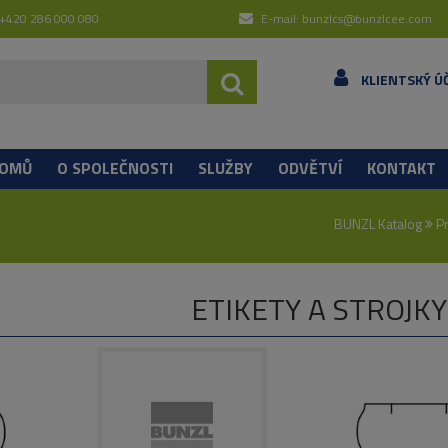
 +420 286 000 080
E-mail: bunzlcs@bunzlcee.com
KLIENTSKÝ Ú
OMŮ
O SPOLEČNOSTI
SLUŽBY
ODVĚTVÍ
KONTAKT
BUNZL Katalog
P
ETIKETY A STROJKY