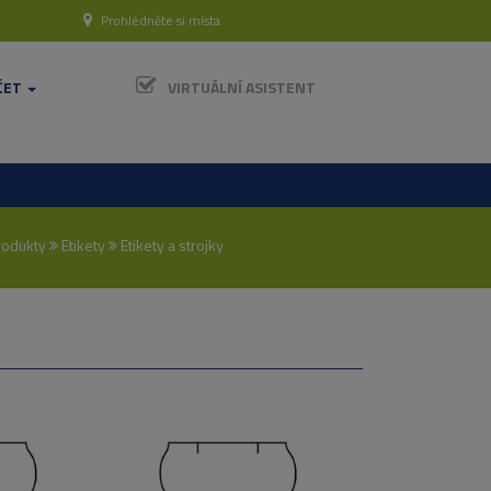
Prohlédněte si místa
ČET
VIRTUÁLNÍ ASISTENT
rodukty
Etikety
Etikety a strojky