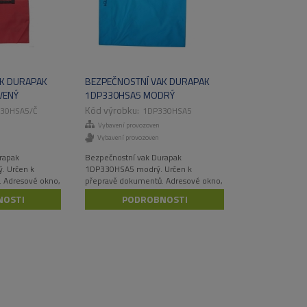
AK DURAPAK
BEZPEČNOSTNÍ VAK DURAPAK
VENÝ
1DP330HSA5 MODRÝ
30HSA5/Č
1DP330HSA5
Vybavení provozoven
Vybavení provozoven
rapak
Bezpečnostní vak Durapak
. Určen k
1DP330HSA5 modrý. Určen k
 Adresové okno,
přepravě dokumentů. Adresové okno,
l.
velmi odolný materiál.
NOSTI
PODROBNOSTI