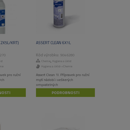
(2X5L/KRT)
ASSERT CLEAN 6X1L
270
9046280
,
id
Chemie
Hygiena a úklid
mie
Hygiena a úklid->Chemie
avek pro ruční
Assert Clean 1l. Přípravek pro ruční
ých
mytí nádobí i veškerých
omyvatelných
eko známkou
ploch a předmětů s eko známkou
NOSTI
PODROBNOSTI
Nordic
rfémů a barviv.
Swan Bez obsahu parfémů a barviv.
 vysoký
Spolehlivá účinnost, vysoký
ekologický standard.