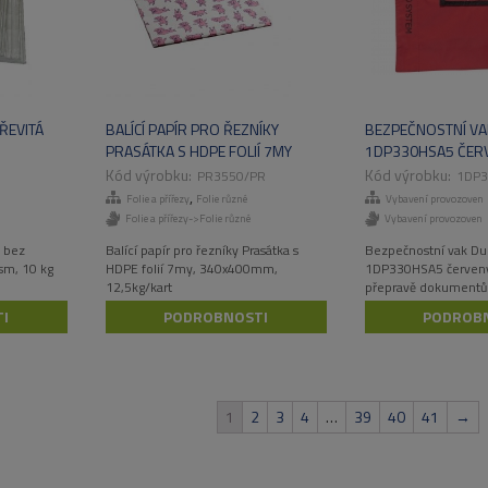
ŘEVITÁ
BALÍCÍ PAPÍR PRO ŘEZNÍKY
BEZPEČNOSTNÍ V
PRASÁTKA S HDPE FOLIÍ 7MY
1DP330HSA5 ČER
340X400MM, 12,5KG/KART
PR3550/PR
1DP3
,
Folie a přířezy
Folie různé
Vybavení provozoven
Folie a přířezy->Folie různé
Vybavení provozoven
á bez
Balící papír pro řezníky Prasátka s
Bezpečnostní vak Du
gsm, 10 kg
HDPE folií 7my, 340x400mm,
1DP330HSA5 červený
12,5kg/kart
přepravě dokumentů.
velmi odolný materiá
I
PODROBNOSTI
PODROB
1
2
3
4
…
39
40
41
→