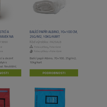
TICÍ A
BALÍCÍ PAPÍR ALBINO, 70×100 CM,
RAVEK NA
25G/M2, 10KG/KART
73890
PA25ALB
,
id
Folie a přířezy
Folie různé
mie
Folie a přířezy->Folie různé
í a dezinf.
Balící papír Albino, 70×100, 25g/m2,
styk s
10kg/kart
al. Neutrální,
ekční
NOSTI
PODROBNOSTI
dlah, stěn,
ez parfemace,
icidní