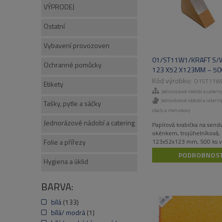
VÝPRODEJ
Ostatní
Vybavení provozoven
01/ST11W1/KRAFT S/W
Ochranné pomůcky
123 X52 X123MM – 50
O1ST11W
Etikety
Jednorázové nádobí a caterin
Jednorázové nádobí a cateri
Tašky, pytle a sáčky
obaly a menuboxy
Jednorázové nádobí a catering
Papírová krabička na sendv
okénkem, trojúhelníková,
Folie a přířezy
123x52x123 mm, 500 ks v
PODROBNOST
Hygiena a úklid
BARVA:
bílá
(133)
bílá/ modrá
(1)