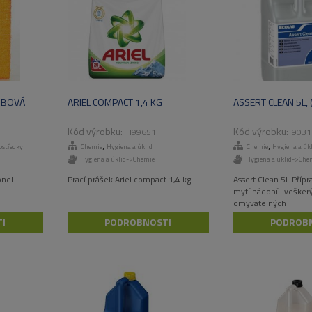
UBOVÁ
ARIEL COMPACT 1,4 KG
ASSERT CLEAN 5L, 
H99651
9031
,
,
ostředky
Chemie
Hygiena a úklid
Chemie
Hygiena a úkl
Hygiena a úklid->Chemie
Hygiena a úklid->Che
nel.
Prací prášek Ariel compact 1,4 kg.
Assert Clean 5l. Přípr
mytí nádobí i vešker
omyvatelných
ploch a předmětů s 
I
PODROBNOSTI
PODROB
Nordic
Swan. Bez obsahu pa
Spolehlivá účinnost,
ekologický standard.