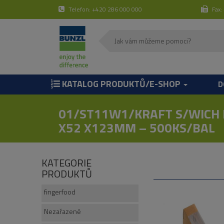
Telefon: +420 286 000 000
Fax:
KATALOG PRODUKTŮ/E-SHOP
D
01/ST11W1/KRAFT S/WICH 
X52 X123MM – 500KS/BAL
KATEGORIE
PRODUKTŮ
fingerfood
Nezařazené