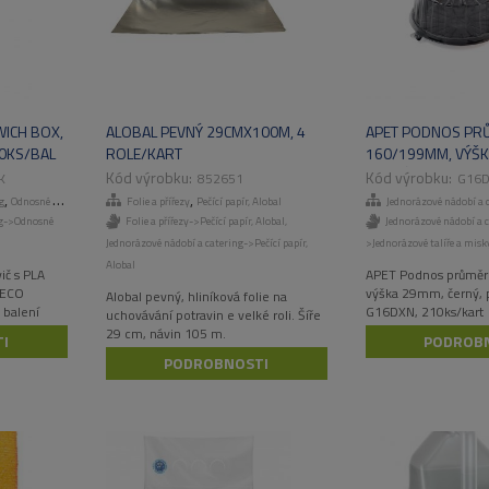
ICH BOX,
ALOBAL PEVNÝ 29CMX100M, 4
APET PODNOS PR
0KS/BAL
ROLE/KART
160/199MM, VÝŠK
ČERNÝ, PRO ZVON
K
852651
G16
210KS/KART
,
,
g
Odnosné obaly a menuboxy
Folie a přířezy
Pečící papír, Alobal
Jednorázové nádobí a 
ng->Odnosné
Folie a přířezy->Pečící papír, Alobal
,
Jednorázové nádobí a c
Jednorázové nádobí a catering->Pečící papír,
>Jednorázové talíře a misk
Alobal
ič s PLA
APET Podnos průmě
 ECO
výška 29mm, černý, 
Alobal pevný, hliníková folie na
 balení
G16DXN, 210ks/kart
uchovávání potravin e velké roli. Šíře
29 cm, návin 105 m.
I
PODROB
PODROBNOSTI