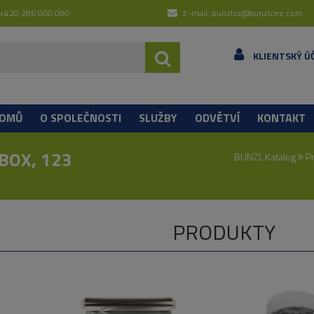
 +420 286 000 080
E-mail: bunzlcs@bunzlcee.com
KLIENTSKÝ Ú
OMŮ
O SPOLEČNOSTI
SLUŽBY
ODVĚTVÍ
KONTAKT
BOX, 123
BUNZL Katalog
Pr
PRODUKTY