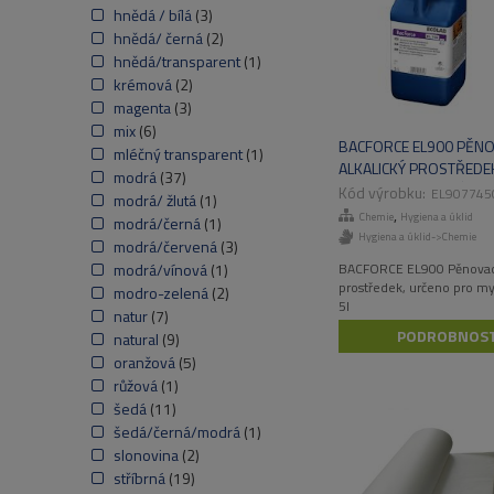
hnědá / bílá
(3)
hnědá/ černá
(2)
hnědá/transparent
(1)
krémová
(2)
magenta
(3)
mix
(6)
BACFORCE EL900 PĚNO
mléčný transparent
(1)
ALKALICKÝ PROSTŘEDE
modrá
(37)
URČENO PRO MYTÍ STOL
EL907745
modrá/ žlutá
(1)
,
Chemie
Hygiena a úklid
modrá/černá
(1)
Hygiena a úklid->Chemie
modrá/červená
(3)
BACFORCE EL900 Pěnovací
modrá/vínová
(1)
prostředek, určeno pro myt
modro-zelená
(2)
5l
natur
(7)
PODROBNOST
natural
(9)
oranžová
(5)
růžová
(1)
šedá
(11)
šedá/černá/modrá
(1)
slonovina
(2)
stříbrná
(19)