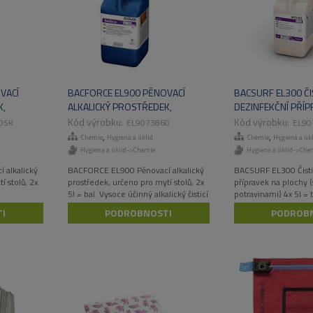
VACÍ
BACFORCE EL900 PĚNOVACÍ
BACSURF EL300 ČIS
K,
ALKALICKÝ PROSTŘEDEK,
DEZINFEKČNÍ PŘÍP
Ů, 2X 5L
URČENO PRO MYTÍ STOLŮ, 2X
PLOCHY 4X 5L/BAL
0SK
EL9073860
EL90
5L/BAL
,
,
Chemie
Hygiena a úklid
Chemie
Hygiena a úkl
Hygiena a úklid->Chemie
Hygiena a úklid->Che
 alkalický
BACFORCE EL900 Pěnovací alkalický
BACSURF EL300 Čistic
í stolů, 2x
prostředek, určeno pro mytí stolů, 2x
přípravek na plochy (
5l = bal. Vysoce účinný alkalický čisticí
potravinami) 4x 5l = b
a dezinfekční přípravek na bázi
pěnící čistič a dezinf
I
PODROBNOSTI
PODROB
aktivního chlóru. Vhodný pro mytí a
prostředek,na mytí po
dezinfekci podlah v kuchyňských a
nerezové povrchy, b
potravinářských provozech.
antibakteriální a fung
Spektrum účinnosti: baktericidní a
fungicidní.