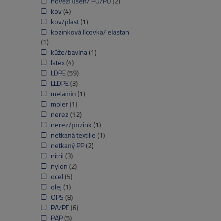
hovězí useň/ PU/PU
(2)
kov
(4)
kov/plast
(1)
kozinková lícovka/ elastan
(1)
kůže/bavlna
(1)
latex
(4)
LDPE
(59)
LLDPE
(3)
melamin
(1)
moler
(1)
nerez
(12)
nerez/pozink
(1)
netkaná textilie
(1)
netkaný PP
(2)
nitril
(3)
nylon
(2)
ocel
(5)
olej
(1)
OPS
(8)
PA/PE
(6)
PAP
(5)