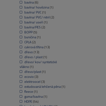
bavlna
(6)
bavlna/ hovězina
(1)
bavlna/ PVC
(1)
bavlna/ PVC/ nitril
(2)
bavlna/ useň
(1)
bavlna/PES
(2)
BOPP
(5)
buničina
(1)
CPLA
(2)
cukrová třtina
(13)
dřevo
(13)
dřevo / plast
(1)
dřevo/ kov/ syntetické
vlákno
(1)
dřevo/plast
(1)
ecovio
(3)
elektroocel
(3)
extudovaná lehčená pěna
(1)
fleece
(1)
guma/bavlna
(1)
HDPE
(54)