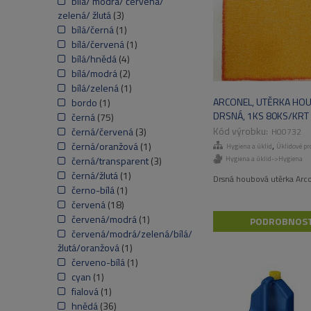
bílá/ modrá/ červená/
zelená/ žlutá
(3)
bílá/černá
(1)
bílá/červená
(1)
bílá/hnědá
(4)
bílá/modrá
(2)
bílá/zelená
(1)
ARCONEL, UTĚRKA HO
bordo
(1)
DRSNÁ, 1KS 80KS/KRT
černá
(75)
černá/červená
(3)
H00732
,
černá/oranžová
(1)
Hygiena a úklid
Úklidové pr
Hygiena a úklid->Hygiena
černá/transparent
(3)
černá/žlutá
(1)
Drsná houbová utěrka Arco
černo-bílá
(1)
červená
(18)
červená/modrá
(1)
PODROBNOST
červená/modrá/zelená/bílá/
žlutá/oranžová
(1)
červeno-bílá
(1)
cyan
(1)
fialová
(1)
hnědá
(36)