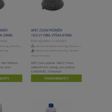
ŮMĚR
APET ZVON PRŮMĚR
A 29MM,
160/211MM, VÝŠKA 87MM,
 G16DXN,
TRANSPARENT, PRO PODNOS
DXN30
G16DXN03
G16DXN30, 210KS/KART
,
,
catering
Jednorázové talíře a misky
Jednorázové nádobí a catering
Odnosné obaly a menuboxy
atering-
Jednorázové nádobí a catering->Odnosné
y
obaly a menuboxy
r 160/199mm,
APET Zvon průměr 160/211mm,
pro zvon
výška 87mm, transp, pro podnos
G16DXN30, 210ks/kart
NOSTI
PODROBNOSTI