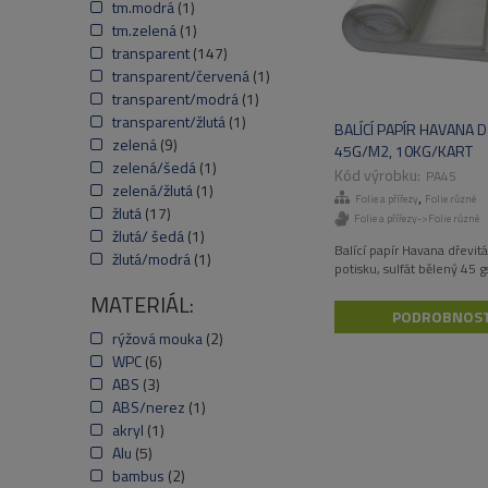
tm.modrá
(1)
tm.zelená
(1)
transparent
(147)
transparent/červená
(1)
transparent/modrá
(1)
transparent/žlutá
(1)
BALÍCÍ PAPÍR HAVANA D
zelená
(9)
45G/M2, 10KG/KART
zelená/šedá
(1)
PA45
zelená/žlutá
(1)
,
Folie a přířezy
Folie různé
žlutá
(17)
Folie a přířezy->Folie různé
žlutá/ šedá
(1)
Balící papír Havana dřevit
žlutá/modrá
(1)
potisku, sulfát bělený 45 
MATERIÁL:
PODROBNOST
rýžová mouka
(2)
WPC
(6)
ABS
(3)
ABS/nerez
(1)
akryl
(1)
Alu
(5)
bambus
(2)