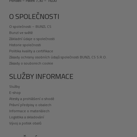
Pondělí – Pátek 7,30 – 16,00
O SPOLEČNOSTI
O společnosti – BUNZL CS
Bunzl ve světě
Základní údaje o společnosti
Historie společnosti
Politika kvality a certifikace
Zásady ochrany osobních údajů společnosti BUNZL CS S.R.O.
Zásady o souborech cookie
SLUŽBY INFORMACE
Služby
E-shop
Atesty a prohlášení o shodě
Právní předpisy o obalech
Informace o materiálech
Logistika a skladování
Vývoj a potisk obalů