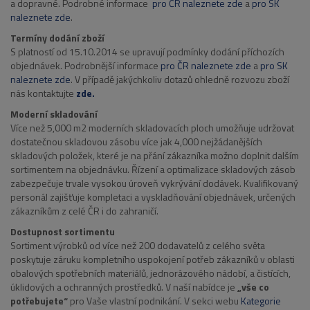
a dopravné. Podrobné informace
pro ČR naleznete zde
a
pro SK
naleznete zde
.
Termíny dodání zboží
S platností od 15.10.2014 se upravují podmínky dodání příchozích
objednávek. Podrobnější informace
pro ČR naleznete zde
a
pro SK
naleznete zde
. V případě jakýchkoliv dotazů ohledně rozvozu zboží
nás kontaktujte
zde.
Moderní skladování
Více než 5,000 m2 moderních skladovacích ploch umožňuje udržovat
dostatečnou skladovou zásobu více jak 4,000 nejžádanějších
skladových položek, které je na přání zákazníka možno doplnit dalším
sortimentem na objednávku. Řízení a optimalizace skladových zásob
zabezpečuje trvale vysokou úroveň vykrývání dodávek. Kvalifikovaný
personál zajišťuje kompletaci a vyskladňování objednávek, určených
zákazníkům z celé ČR i do zahraničí.
Dostupnost sortimentu
Sortiment výrobků od více než 200 dodavatelů z celého světa
poskytuje záruku kompletního uspokojení potřeb zákazníků v oblasti
obalových spotřebních materiálů, jednorázového nádobí, a čistících,
úklidových a ochranných prostředků. V naší nabídce je
„vše co
potřebujete“
pro Vaše vlastní podnikání. V sekci webu
Kategorie