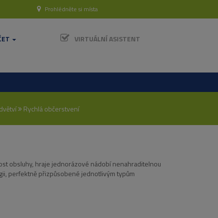
Prohlédněte si místa
ČET
VIRTUÁLNÍ ASISTENT
dvětví
Rychlá občerstvení
lost obsluhy, hraje jednorázové nádobí nenahraditelnou
ergii, perfektně přizpůsobené jednotlivým typům