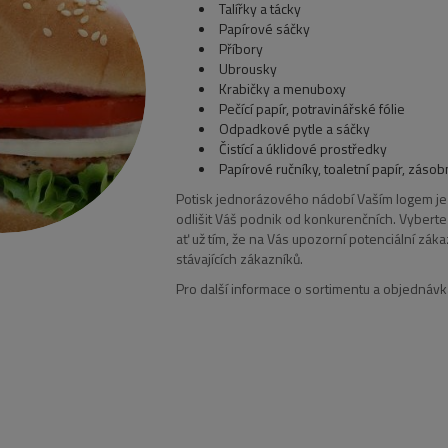
Talířky a tácky
Papírové sáčky
Příbory
Ubrousky
Krabičky a menuboxy
Pečící papír, potravinářské fólie
Odpadkové pytle a sáčky
Čistící a úklidové prostředky
Papírové ručníky, toaletní papír, zásob
Potisk jednorázového nádobí Vaším logem je
odlišit Váš podnik od konkurenčních. Vyberte 
ať už tím, že na Vás upozorní potenciální zá
stávajících zákazníků.
Pro další informace o sortimentu a objednáv