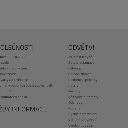
POLEČNOSTI
ODVĚTVÍ
nosti – BUNZL CS
Asijská kuchyně
 světě
Bary a restaurace
 údaje o společnosti
Catering
 společnosti
Čerpací stanice
kvality a certifikace
Cukrárny a pekárny
chrany osobních údajů společnosti
Hotely
S S.R.O.
Kavárny
o souborech cookie
Nápojové automaty
Obchody
ŽBY INFORMACE
Pizzerie
Rychlá občerstvení
Veřejné stravování
Výrobci potravin