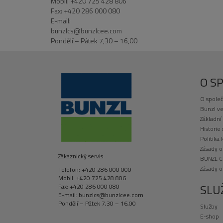
Mobil: +420 725 428 806
Fax: +420 286 000 080
E-mail:
bunzlcs@bunzlcee.com
Pondělí – Pátek 7,30 – 16,00
O S
O společ
Bunzl ve
Základní
Historie
Politika 
Zásady o
Zákaznický servis
BUNZL C
Zásady 
Telefon: +420 286 000 000
Mobil: +420 725 428 806
SLU
Fax: +420 286 000 080
E-mail: bunzlcs@bunzlcee.com
Pondělí – Pátek 7,30 – 16,00
Služby
E-shop