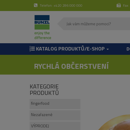
Telefon: +420 286 000 000
Fax:
KATALOG PRODUKTŮ/E-SHOP
D
RYCHLÁ OBČERSTVENÍ
KATEGORIE
PRODUKTŮ
fingerfood
Nezařazené
VÝPRODEJ