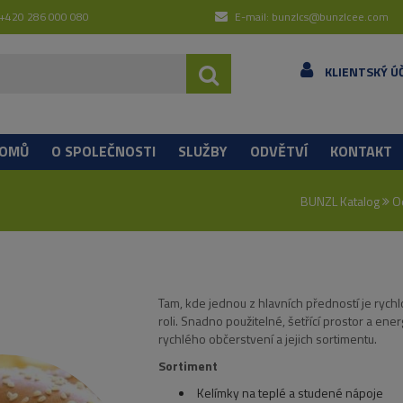
 +420 286 000 080
E-mail: bunzlcs@bunzlcee.com
KLIENTSKÝ Ú
OMŮ
O SPOLEČNOSTI
SLUŽBY
ODVĚTVÍ
KONTAKT
BUNZL Katalog
O
Tam, kde jednou z hlavních předností je rych
roli. Snadno použitelné, šetřící prostor a en
rychlého občerstvení a jejich sortimentu.
Sortiment
Kelímky na teplé a studené nápoje