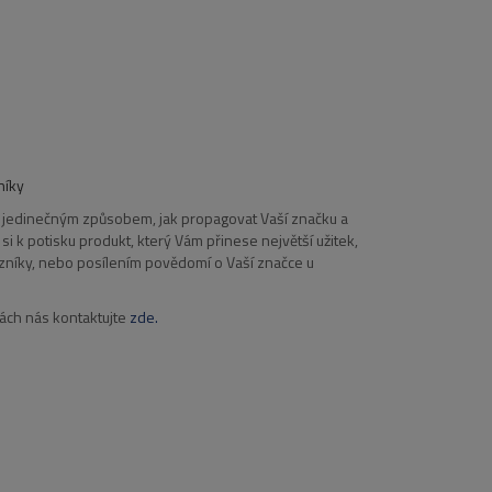
níky
 jedinečným způsobem, jak propagovat Vaší značku a
si k potisku produkt, který Vám přinese největší užitek,
kazníky, nebo posílením povědomí o Vaší značce u
kách nás kontaktujte
zde.