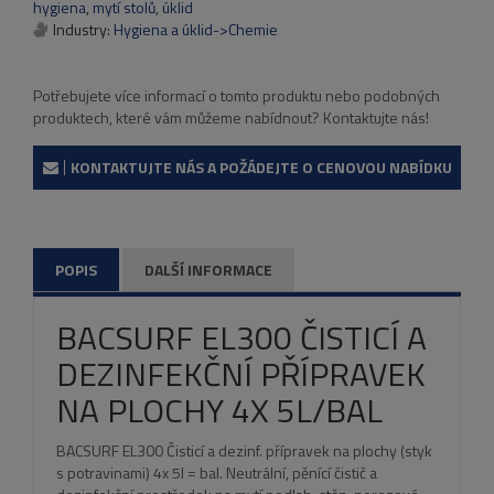
hygiena
,
mytí stolů
,
úklid
Industry:
Hygiena a úklid->Chemie
Potřebujete více informací o tomto produktu nebo podobných
produktech, které vám můžeme nabídnout? Kontaktujte nás!
KONTAKTUJTE NÁS A POŽÁDEJTE O CENOVOU NABÍDKU
POPIS
DALŠÍ INFORMACE
BACSURF EL300 ČISTICÍ A
DEZINFEKČNÍ PŘÍPRAVEK
NA PLOCHY 4X 5L/BAL
BACSURF EL300 Čisticí a dezinf. přípravek na plochy (styk
s potravinami) 4x 5l = bal. Neutrální, pěnící čistič a