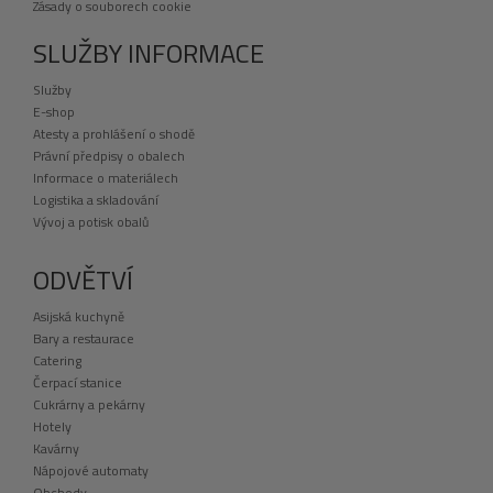
Zásady o souborech cookie
SLUŽBY INFORMACE
Služby
E-shop
Atesty a prohlášení o shodě
Právní předpisy o obalech
Informace o materiálech
Logistika a skladování
Vývoj a potisk obalů
ODVĚTVÍ
Asijská kuchyně
Bary a restaurace
Catering
Čerpací stanice
Cukrárny a pekárny
Hotely
Kavárny
Nápojové automaty
Obchody