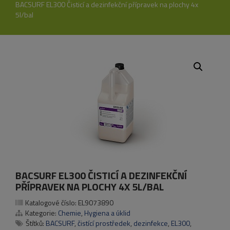
BACSURF EL300 Čisticí a dezinfekční přípravek na plochy 4x
5l/bal
BACSURF EL300 ČISTICÍ A DEZINFEKČNÍ
PŘÍPRAVEK NA PLOCHY 4X 5L/BAL
Katalogové číslo:
EL9073890
Kategorie:
Chemie
,
Hygiena a úklid
Štítků:
BACSURF
,
čistící prostředek
,
dezinfekce
,
EL300
,