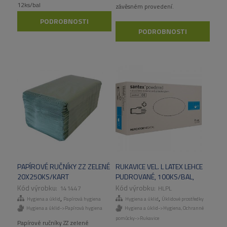
12ks/bal
závěsném provedení.
PODROBNOSTI
PODROBNOSTI
PAPÍROVÉ RUČNÍKY ZZ ZELENÉ
RUKAVICE VEL. L LATEX LEHCE
20X250KS/KART
PUDROVANÉ, 100KS/BAL,
1000KS/KART
141447
HLPL
,
,
Hygiena a úklid
Papírová hygiena
Hygiena a úklid
Úklidové prostředky
Hygiena a úklid->Papírová hygiena
Hygiena a úklid->Hygiena
,
Ochranné
pomůcky->Rukavice
Papírové ručníky ZZ zelené