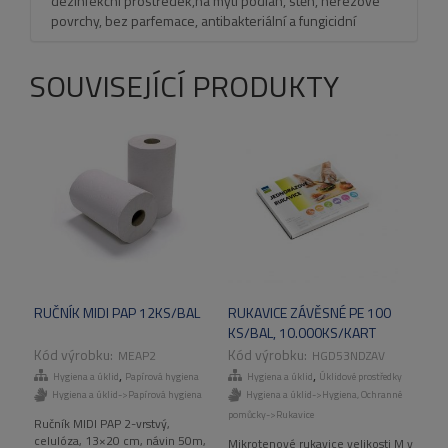
dezinfekční prostředek,na mytí podlah, stěn, nerezové
povrchy, bez parfemace, antibakteriální a fungicidní
SOUVISEJÍCÍ PRODUKTY
RUČNÍK MIDI PAP 12KS/BAL
RUKAVICE ZÁVĚSNÉ PE 100
KS/BAL, 10.000KS/KART
MEAP2
HGD53NDZAV
,
,
Hygiena a úklid
Papírová hygiena
Hygiena a úklid
Úklidové prostředky
Hygiena a úklid->Papírová hygiena
Hygiena a úklid->Hygiena
,
Ochranné
pomůcky->Rukavice
Ručník MIDI PAP 2-vrstvý,
celulóza, 13×20 cm, návin 50m,
Mikrotenové rukavice velikosti M v