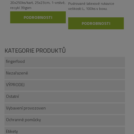
20x250ks/kart, 25x23cm, 1-vrstvé,
Pudrované latexové rukavice
recykl 39gsm
velikosti L, 100ks v boxu.
PODROBNOSTI
PODROBNOSTI
KATEGORIE PRODUKTŮ
fingerfood
Nezařazené
VÝPRODEJ
Ostatní
Vybavení provozoven
Ochranné pomůcky
Etikety