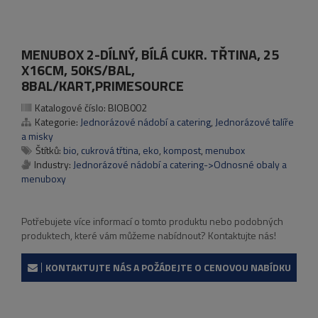
MENUBOX 2-DÍLNÝ, BÍLÁ CUKR. TŘTINA, 25
X16CM, 50KS/BAL,
8BAL/KART,PRIMESOURCE
Katalogové číslo:
BIOB002
Kategorie:
Jednorázové nádobí a catering
,
Jednorázové talíře
a misky
Štítků:
bio
,
cukrová třtina
,
eko
,
kompost
,
menubox
Industry:
Jednorázové nádobí a catering->Odnosné obaly a
menuboxy
Potřebujete více informací o tomto produktu nebo podobných
produktech, které vám můžeme nabídnout? Kontaktujte nás!
KONTAKTUJTE NÁS A POŽÁDEJTE O CENOVOU NABÍDKU