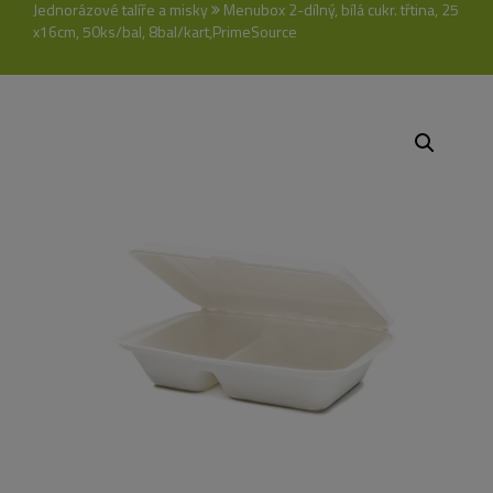
Jednorázové talíře a misky
Menubox 2-dílný, bílá cukr. třtina, 25
x16cm, 50ks/bal, 8bal/kart,PrimeSource