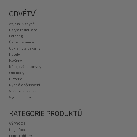
ODVĚTVÍ
Asijská kuchyně
Bary a restaurace
Catering
Čerpací stanice
Cukrárny a pekárny
Hotely
Kavárny
Nápojové automaty
Obchody
Pizzerie
Rychlá občerstvení
Veřejné stravování
Výrobci potravin
KATEGORIE PRODUKTŮ
VÝPRODEJ
fingerfood
Folie a přířezy