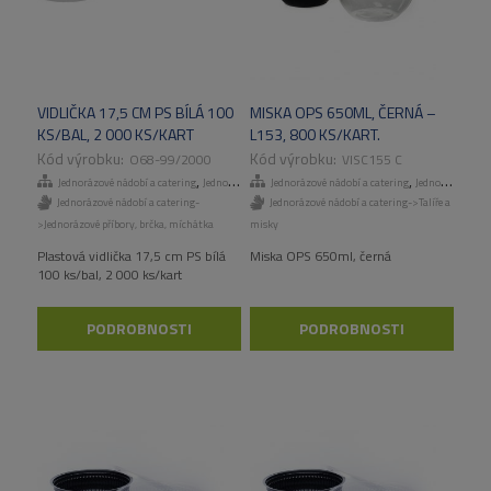
VIDLIČKA 17,5 CM PS BÍLÁ 100
MISKA OPS 650ML, ČERNÁ –
KS/BAL, 2 000 KS/KART
L153, 800 KS/KART.
O68-99/2000
VISC155 C
,
,
Jednorázové nádobí a catering
Jednorázové příbory, brčka, míchátka
Jednorázové nádobí a catering
Jednorázové talíře a misky
Jednorázové nádobí a catering-
Jednorázové nádobí a catering->Talíře a
>Jednorázové příbory, brčka, míchátka
misky
Plastová vidlička 17,5 cm PS bílá
Miska OPS 650ml, černá
100 ks/bal, 2 000 ks/kart
PODROBNOSTI
PODROBNOSTI