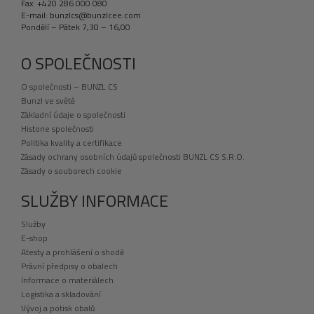
Fax: +420 286 000 080
E-mail: bunzlcs@bunzlcee.com
Pondělí – Pátek 7,30 – 16,00
O SPOLEČNOSTI
O společnosti – BUNZL CS
Bunzl ve světě
Základní údaje o společnosti
Historie společnosti
Politika kvality a certifikace
Zásady ochrany osobních údajů společnosti BUNZL CS S.R.O.
Zásady o souborech cookie
SLUŽBY INFORMACE
Služby
E-shop
Atesty a prohlášení o shodě
Právní předpisy o obalech
Informace o materiálech
Logistika a skladování
Vývoj a potisk obalů