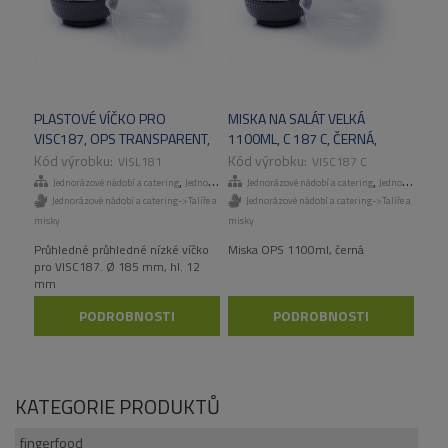
PLASTOVÉ VÍČKO PRO
MISKA NA SALÁT VELKÁ
VISC187, OPS TRANSPARENT,
1100ML, C 187 C, ČERNÁ,
300KS/KART
300KS/KART
VISL181
VISC187 C
,
,
,
Jednorázové nádobí a catering
Jednorázové talíře a misky
Jednorázové nádobí a catering
Odnosné obaly a menuboxy
Jednorázové talíře a misky
Jednorázové nádobí a catering->Talíře a
Jednorázové nádobí a catering->Talíře a
misky
misky
Průhledné průhledné nízké víčko
Miska OPS 1100ml, černá
pro VISC187. Ø 185 mm, hl. 12
mm
PODROBNOSTI
PODROBNOSTI
KATEGORIE PRODUKTŮ
fingerfood