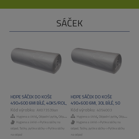
SÁČEK
HDPE SÁČEK DO KOŠE
HDPE SÁČEK DO KOŠE
490×600 6MI BÍLÉ, 40KS/ROL,
490×600 6MI, 30L BÍLÉ, 50
50ROL/KART.
ROL/KART
AX073539an
4054003
,
,
,
,
,
,
Hygiena a úklid
Odpadní pytle
Odpadní pytle
Hygiena a úklid
Tašky, pytle a sáčky
Odpadní pytle
Odpadní pytle
Hygiena a úklid->Pytle a sáčky na
Hygiena a úklid->Pytle a sáčky na
odpad
,
Tašky, pytle a sáčky->Pytle a sáčky
odpad
,
Tašky, pytle a sáčky->Pytle a sáčky
na odpad
na odpad