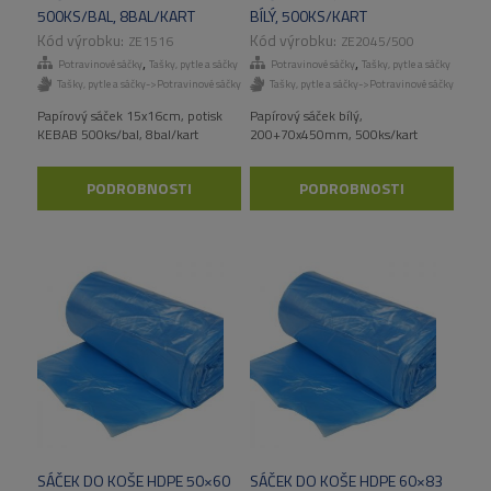
500KS/BAL, 8BAL/KART
BÍLÝ, 500KS/KART
ZE1516
ZE2045/500
,
,
Potravinové sáčky
Tašky, pytle a sáčky
Potravinové sáčky
Tašky, pytle a sáčky
Tašky, pytle a sáčky->Potravinové sáčky
Tašky, pytle a sáčky->Potravinové sáčky
Papírový sáček 15x16cm, potisk
Papírový sáček bílý,
KEBAB 500ks/bal, 8bal/kart
200+70x450mm, 500ks/kart
PODROBNOSTI
PODROBNOSTI
SÁČEK DO KOŠE HDPE 50×60
SÁČEK DO KOŠE HDPE 60×83