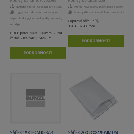
1030202069
ZE1228
,
,
,
,
Hygiena a úklid
Odpadní pytle
Odpadní pytle
Potravinové sáčky
Tašky, pytle a sáčky
Tašky, pytle a sáčky
Hygiena a úklid->Pytle a sáčky na
Tašky, pytle a sáčky->Potravinové sáčky
odpad
,
Tašky, pytle a sáčky->Pytle a sáčky
Papírový sáček bílý,
na odpad
120+50x280mm
HDPE pytel 700x1100mm, 20mi
černý 50ks/role, 15rol/krt
PODROBNOSTI
PODROBNOSTI
SÁČEK 15X16CM KEBAB
SÁČEK 200+70X450MM PAP