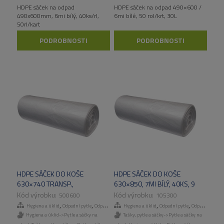
HDPE sáček na odpad
HDPE sáček na odpad 490×600 /
490x600mm, 6mi bílý, 40ks/rl,
6mi bílé, 50 rol/krt, 30L
50rl/kart
PODROBNOSTI
PODROBNOSTI
HDPE SÁČEK DO KOŠE
HDPE SÁČEK DO KOŠE
630×740 TRANSP.,
630×850, 7MI BÍLÝ, 40KS, 9
50KS/ROLE, 40RL/KART
RL/KART
500600
105300
,
,
,
,
,
,
Hygiena a úklid
Odpadní pytle
Odpadní pytle
Hygiena a úklid
Tašky, pytle a sáčky
Odpadní pytle
Odpadní pytle
Hygiena a úklid->Pytle a sáčky na
Tašky, pytle a sáčky->Pytle a sáčky na