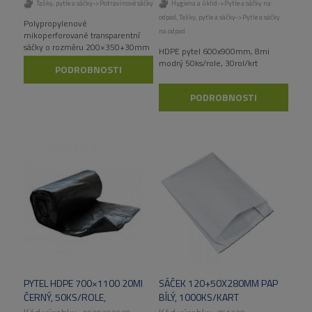
Tašky, pytle a sáčky->Potravinové sáčky
Hygiena a úklid->Pytle a sáčky na
odpad
,
Tašky, pytle a sáčky->Pytle a sáčky
Polypropylenové
na odpad
mikoperforované transparentní
sáčky o rozměru 200×350+30mm
HDPE pytel 600x900mm, 8mi
modrý 50ks/role, 30rol/krt
PODROBNOSTI
PODROBNOSTI
PYTEL HDPE 700×1100 20MI
SÁČEK 120+50X280MM PAP
ČERNÝ, 50KS/ROLE,
BÍLÝ, 1000KS/KART
15ROL/KART