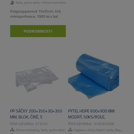
Tašky, pytle a sáčky->Potravinové sáčky
Polypropylenové 15x35cm, čiré,
mikroperforace, 1000 ks v bal.
PODROBNOSTI
PP SÁČKY 200×350+30×350
PYTEL HDPE 600×900 8MI
MM, BLOK, ČIRÉ, S
MODRÝ, 50KS/ROLE,
MIKROPERFORACÍ, CPP 25 MI,
30ROL/KART
ST2035
1030202068
1000 KS/BAL.
,
,
,
,
Potravinové sáčky
Tašky, pytle a sáčky
Hygiena a úklid
Odpadní pytle
Odpadní pytle