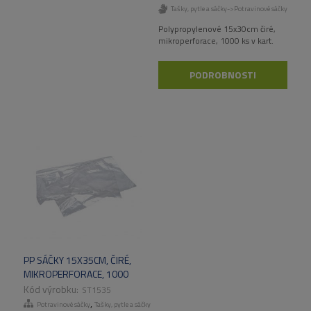
Tašky, pytle a sáčky->Potravinové sáčky
Polypropylenové 15x30cm čiré,
mikroperforace, 1000 ks v kart.
PODROBNOSTI
PP SÁČKY 15X35CM, ČIRÉ,
MIKROPERFORACE, 1000
KS/BAL.
ST1535
,
Potravinové sáčky
Tašky, pytle a sáčky