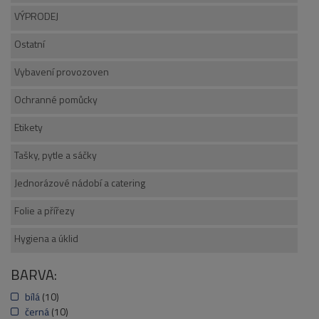
VÝPRODEJ
Ostatní
Vybavení provozoven
Ochranné pomůcky
Etikety
Tašky, pytle a sáčky
Jednorázové nádobí a catering
Folie a přířezy
Hygiena a úklid
BARVA:
bílá
(10)
černá
(10)