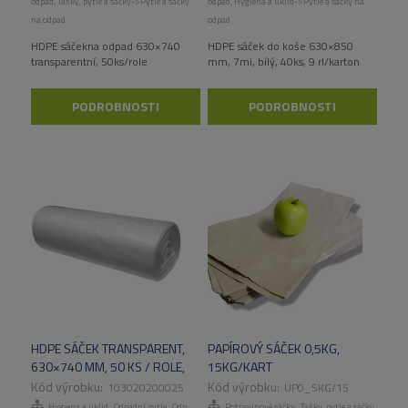
odpad
,
Tašky, pytle a sáčky->Pytle a sáčky
odpad
,
Hygiena a úklid->Pytle a sáčky na
na odpad
odpad
HDPE sáčekna odpad 630×740
HDPE sáček do koše 630×850
transparentní, 50ks/role
mm, 7mi, bílý, 40ks, 9 rl/karton
PODROBNOSTI
PODROBNOSTI
HDPE SÁČEK TRANSPARENT,
PAPÍROVÝ SÁČEK 0,5KG,
630×740 MM, 50 KS / ROLE,
15KG/KART
40RL/KART
103020200025
UP0_5KG/15
,
,
,
,
Hygiena a úklid
Odpadní pytle
Odpadní pytle
Potravinové sáčky
Tašky, pytle a sáčky
Tašky, pytle a sáčky