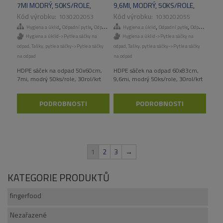
7MI MODRÝ, 50KS/ROLE,
9,6MI, MODRÝ, 50KS/ROLE,
30ROL/KART
30ROL/KART
1030202053
1030202055
,
,
,
,
,
,
Hygiena a úklid
Odpadní pytle
Odpadní pytle
Hygiena a úklid
Tašky, pytle a sáčky
Odpadní pytle
Odpadní pytle
Hygiena a úklid->Pytle a sáčky na
Hygiena a úklid->Pytle a sáčky na
odpad
,
Tašky, pytle a sáčky->Pytle a sáčky
odpad
,
Tašky, pytle a sáčky->Pytle a sáčky
na odpad
na odpad
HDPE sáček na odpad 50x60cm,
HDPE sáček na odpad 60x83cm,
7mi, modrý 50ks/role, 30rol/krt
9,6mi, modrý 50ks/role, 30rol/krt
PODROBNOSTI
PODROBNOSTI
1
2
3
→
KATEGORIE PRODUKTŮ
fingerfood
Nezařazené