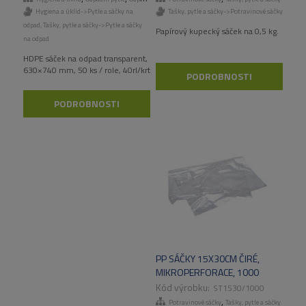
Hygiena a úklid->Pytle a sáčky na
Tašky, pytle a sáčky->Potravinové sáčky
odpad
,
Tašky, pytle a sáčky->Pytle a sáčky
Papírový kupecký sáček na 0,5 kg.
na odpad
HDPE sáček na odpad transparent,
630×740 mm, 50 ks / role, 40rl/krt
PODROBNOSTI
PODROBNOSTI
PP SÁČKY 15X30CM ČIRÉ,
MIKROPERFORACE, 1000
KS/KART.
ST1530/1000
,
Potravinové sáčky
Tašky, pytle a sáčky