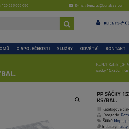
 +420 286 000 080
E-mail: bunzlcs@bunzlcee.com
KLIENTSKÝ Ú
OMŮ
O SPOLEČNOSTI
SLUŽBY
ODVĚTVÍ
KONTAKT
BUNZL Katalog
P
sáčky 15x35cm, čir
BAL.
PP SÁČKY 15
KS/BAL.
Katalogové čísl
Kategorie:
Potr
Štítků:
klopa
,
p
Industry:
Tašky,