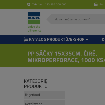
Telefon: +420 286 000 000
Fax:
KATALOG PRODUKTŮ/E-SHOP
D
PP SÁČKY 15X35CM, ČIRÉ,
MIKROPERFORACE, 1000 KS/
KATEGORIE
PRODUKTŮ
fingerfood
Nezařazené