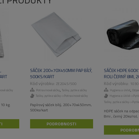
CÍ PRODUKTY
,
SÁČEK 200+70X450MM PAP BÍLÝ,
SÁČEK HDPE 600
KART
500KS/KART
ROLI ČERNÝ 8MI, 2
50BAL/KART
ZE2045/500
1030
,
,
nové sáčky
Potravinové sáčky
Tašky, pytle a sáčky
Hygiena a úklid
Odpad
Tašky, pytle a sáčky->Potravinové sáčky
Hygiena a úklid->Pytl
Tašky, pytle a sáčky->Pytl
 10 kg.
Papírový sáček bílý, 200+70x450mm,
500ks/kart
HDPE sáček na odp
8mi , černý 20ks/rol,
I
PODROBNOSTI
PODROB