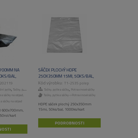
X700MM NA
SÁČEK PLOCHÝ HDPE
0KS/BAL,
250X350MM 15MI, 50KS/BAL,
1000KS/KART
202119
T1-2535 polep
,
,
,
ní pytle
Tašky, pytle a sáčky
Odpadní pytle
Tašky, pytle a sáčky
Potravinové sáčky
e a sáčky na odpad
,
Tašky, pytle a sáčky->Potravinové sáčky
e a sáčky na odpad
HDPE sáček plochý 250x350mm
15mi, 50ks/bal, 1000ks/kart
ad 600x700mm,
 50rol/kart
PODROBNOSTI
NOSTI