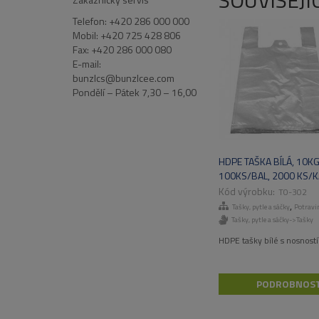
SOUVISEJÍ
Telefon: +420 286 000 000
Mobil: +420 725 428 806
Fax: +420 286 000 080
E-mail:
bunzlcs@bunzlcee.com
Pondělí – Pátek 7,30 – 16,00
HDPE TAŠKA BÍLÁ, 10KG
100KS/BAL, 2000 KS/
T0-302
,
Tašky, pytle a sáčky
Potravi
Tašky, pytle a sáčky->Tašky
HDPE tašky bílé s nosností
PODROBNOST