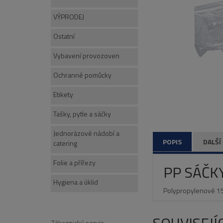
VÝPRODEJ
Ostatní
Vybavení provozoven
Ochranné pomůcky
Etikety
Tašky, pytle a sáčky
Jednorázové nádobí a
POPIS
DALŠÍ
catering
Folie a přířezy
PP SÁČK
Hygiena a úklid
Polypropylenové 15x
Zákaznický servis