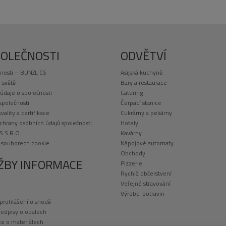
POLEČNOSTI
ODVĚTVÍ
nosti – BUNZL CS
Asijská kuchyně
 světě
Bary a restaurace
 údaje o společnosti
Catering
 společnosti
Čerpací stanice
kvality a certifikace
Cukrárny a pekárny
chrany osobních údajů společnosti
Hotely
S S.R.O.
Kavárny
o souborech cookie
Nápojové automaty
Obchody
ŽBY INFORMACE
Pizzerie
Rychlá občerstvení
Veřejné stravování
Výrobci potravin
 prohlášení o shodě
ředpisy o obalech
e o materiálech