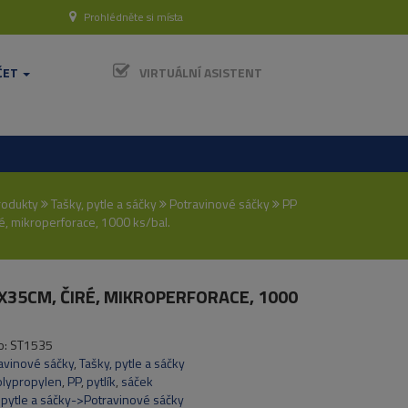
Prohlédněte si místa
ČET
VIRTUÁLNÍ ASISTENT
rodukty
Tašky, pytle a sáčky
Potravinové sáčky
PP
é, mikroperforace, 1000 ks/bal.
X35CM, ČIRÉ, MIKROPERFORACE, 1000
o:
ST1535
avinové sáčky
,
Tašky, pytle a sáčky
olypropylen
,
PP
,
pytlík
,
sáček
 pytle a sáčky->Potravinové sáčky