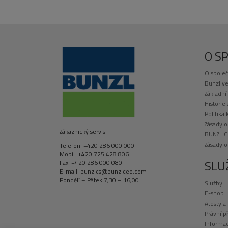
O S
O společ
Bunzl ve
Základní
Historie
Politika 
Zásady o
Zákaznický servis
BUNZL C
Zásady 
Telefon: +420 286 000 000
Mobil: +420 725 428 806
SLU
Fax: +420 286 000 080
E-mail: bunzlcs@bunzlcee.com
Pondělí – Pátek 7,30 – 16,00
Služby
E-shop
Atesty a
Právní p
Informac