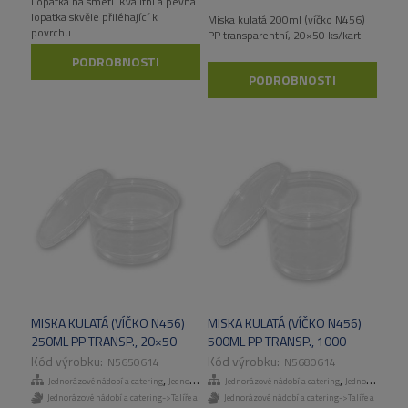
Lopatka na smetí. Kvalitní a pevná
lopatka skvěle přiléhající k
Miska kulatá 200ml (víčko N456)
povrchu.
PP transparentní, 20×50 ks/kart
PODROBNOSTI
PODROBNOSTI
MISKA KULATÁ (VÍČKO N456)
MISKA KULATÁ (VÍČKO N456)
250ML PP TRANSP., 20×50
500ML PP TRANSP., 1000
KS/KART
KS/KART, 50 KS/BAL
N5650614
N5680614
,
,
,
Jednorázové nádobí a catering
Jednorázové talíře a misky
Jednorázové nádobí a catering
Odnosné obaly a menuboxy
Jednorázové talíře a misky
Jednorázové nádobí a catering->Talíře a
Jednorázové nádobí a catering->Talíře a