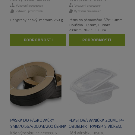
Vybavení provozoven
Vybavení provozoven
Vybavení provozoven
Vybavení provozoven
Polypropylenový motouz, 250 g.
Páska do páskovačky. Šíře: 10mm,
Tloušťka: 0,4mm, Dutinka:
200mm, Návin: 3500m
PODROBNOSTI
PODROBNOSTI
PÁSKA DO PÁSKOVAČKY
PLASTOVÁ VANIČKA 200ML, PP
9MM/0,55/4000M/200 ČERNÁ
OBDÉLNÍK TRANSP. S VÍČKEM,
500KS/KART
1177100006
KS810