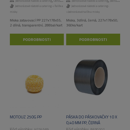
,
,
Jednorázové nádobí a catering
Odnosné obaly a menuboxy
Jednorázové nádobí a catering
Jednorázové talíře a misky
Jednorázové nádobí a catering->Talíře a
Jednorázové nádobí a catering-
misky
>Jednorázové talíře a misky
Miska zatavovací PP 227x178x55,
Miska, 3dílná, černá, 227x178x50,
2 dílná, transparentní, 288bal/kart
360ks/kart
PODROBNOSTI
PODROBNOSTI
MOTOUZ 250G PP
PÁSKA DO PÁSKOVAČKY 10 X
0,40 MM PP, ČERNÁ
H234569
8630101