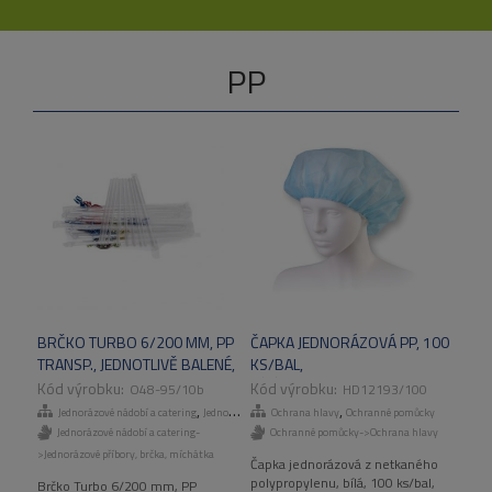
PP
BRČKO TURBO 6/200 MM, PP
ČAPKA JEDNORÁZOVÁ PP, 100
TRANSP., JEDNOTLIVĚ BALENÉ,
KS/BAL,
500KS/BAL, 5000KS/KART
BÍLÁ,100KS/BAL,1000KS/KART
O48-95/10b
HD12193/100
,
,
,
Jednorázové nádobí a catering
Jednorázové příbory, brčka, míchátka
Ochrana hlavy
Ochranné pomůcky
VÝPRODEJ
Jednorázové nádobí a catering-
Ochranné pomůcky->Ochrana hlavy
>Jednorázové příbory, brčka, míchátka
Čapka jednorázová z netkaného
polypropylenu, bílá, 100 ks/bal,
Brčko Turbo 6/200 mm, PP