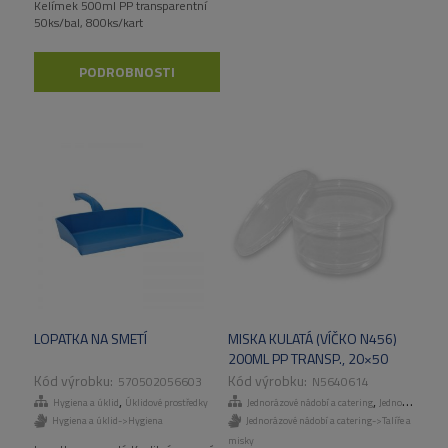
Kelímek 500ml PP transparentní
50ks/bal, 800ks/kart
PODROBNOSTI
LOPATKA NA SMETÍ
MISKA KULATÁ (VÍČKO N456)
200ML PP TRANSP., 20×50
KS/KART
570502056603
N5640614
,
,
Hygiena a úklid
Úklidové prostředky
Jednorázové nádobí a catering
Jednorázové talíře a misky
Hygiena a úklid->Hygiena
Jednorázové nádobí a catering->Talíře a
misky