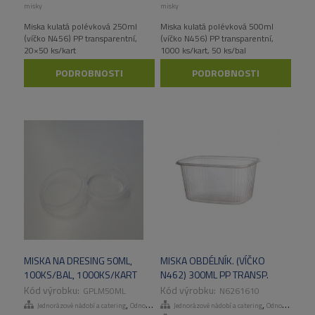
misky
misky
Miska kulatá polévková 250ml
Miska kulatá polévková 500ml
(víčko N456) PP transparentní,
(víčko N456) PP transparentní,
20×50 ks/kart
1000 ks/kart, 50 ks/bal
PODROBNOSTI
PODROBNOSTI
MISKA NA DRESING 50ML,
MISKA OBDÉLNÍK. (VÍČKO
100KS/BAL, 1000KS/KART
N462) 300ML PP TRANSP.
1000 KS/KART
GPLM50ML
N6261610
,
,
Jednorázové nádobí a catering
Odnosné obaly a menuboxy
Jednorázové nádobí a catering
Odnosné obaly a menuboxy