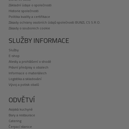
Základní údaje o společnosti
Historie společnosti
Politika kvality a certifikace
Zásady ochrany osobních údajů společnosti BUNZL CS S.R.O.
Zásady o souborech cookie
SLUŽBY INFORMACE
Služby
E-shop
Atesty a prohlášení o shodě
Právní předpisy o obalech
Informace o materiálech
Logistika a skladování
Vývoj a potisk obalů
ODVĚTVÍ
Asijská kuchyně
Bary a restaurace
Catering
Čerpací stanice