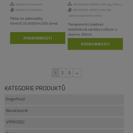
,
Vybavení provozoven
Jednorázové nádobí a catering
Odnosné obaly a menuboxy
Vybavení provozoven
Jednorázové nádobí a catering-
>Jednorázové talíře a misky
Páska do páskovačky
9mm/0,55/4000m/200 černá
Transparentní plastová
obdélníková vanička s víčkem o
objemu 200ml.
PODROBNOSTI
PODROBNOSTI
1
2
3
→
KATEGORIE PRODUKTŮ
fingerfood
Nezařazené
VÝPRODEJ