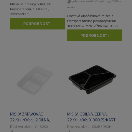
Jednorázové nádobí a catering->Talíře a
Miska na dresing 50ml, PP
misky
transparentní, 100ks/bal,
1000ks/kart
Plastová obdélníková miska z
transparentního polypropylenu.
PODROBNOSTI
108x82x64 mm. Víčko N4620610.
PODROBNOSTI
MISKA ZATAVOVACÍ
MISKA, 3DÍLNÁ, ČERNÁ,
227X178X55, 2 DÍLNÁ,
227X178X50, 360KS/KART
288BAL/KART
21.3280
IDMB3D50H