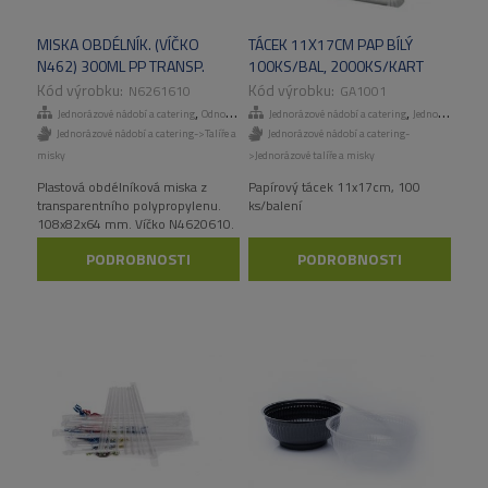
MISKA OBDÉLNÍK. (VÍČKO
TÁCEK 11X17CM PAP BÍLÝ
N462) 300ML PP TRANSP.
100KS/BAL, 2000KS/KART
1000 KS/KART
N6261610
GA1001
,
,
Jednorázové nádobí a catering
Odnosné obaly a menuboxy
Jednorázové nádobí a catering
Jednorázové talíře a misky
Jednorázové nádobí a catering->Talíře a
Jednorázové nádobí a catering-
misky
>Jednorázové talíře a misky
Plastová obdélníková miska z
Papírový tácek 11x17cm, 100
transparentního polypropylenu.
ks/balení
108x82x64 mm. Víčko N4620610.
PODROBNOSTI
PODROBNOSTI