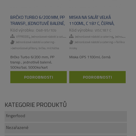
BRČKO TURBO 6/200 MM, PP
MISKA NA SALÁT VELKÁ
TRANSP., JEDNOTLIVĚ BALENÉ,
1100ML, C 187 C, ČERNÁ,
500KS/BAL, 5000KS/KART
300KS/KART
O48-95/10b
VISC187 C
,
,
,
VÝPRODEJ
Jednorázové nádobí a catering
Jednorázové příbory, brčka, míchátka
Jednorázové nádobí a catering
Jednorázové talíře a misky
Jednorázové nádobí a catering-
Jednorázové nádobí a catering->Talíře a
>Jednorázové příbory, brčka, míchátka
misky
Brčko Turbo 6/200 mm, PP
Miska OPS 1100ml, černá
transp., jednotlivě balené,
500ks/bal, 5000ks/kart
PODROBNOSTI
PODROBNOSTI
KATEGORIE PRODUKTŮ
fingerfood
Nezařazené