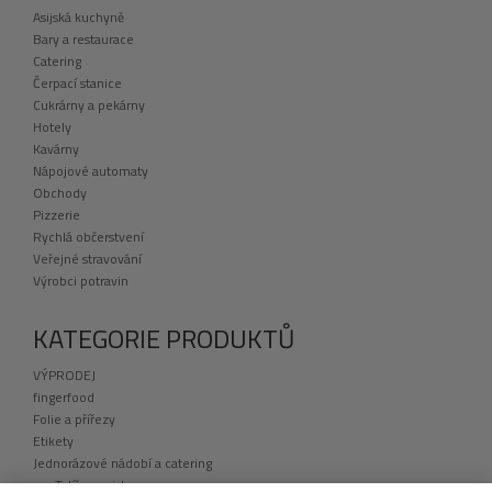
Asijská kuchyně
Bary a restaurace
Catering
Čerpací stanice
Cukrárny a pekárny
Hotely
Kavárny
Nápojové automaty
Obchody
Pizzerie
Rychlá občerstvení
Veřejné stravování
Výrobci potravin
KATEGORIE PRODUKTŮ
VÝPRODEJ
fingerfood
Folie a přířezy
Etikety
Jednorázové nádobí a catering
Talíře a misky