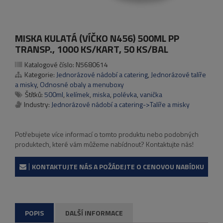
MISKA KULATÁ (VÍČKO N456) 500ML PP
TRANSP., 1000 KS/KART, 50 KS/BAL
Katalogové číslo:
N5680614
Kategorie:
Jednorázové nádobí a catering
,
Jednorázové talíře
a misky
,
Odnosné obaly a menuboxy
Štítků:
500ml
,
kelímek
,
miska
,
polévka
,
vanička
Industry:
Jednorázové nádobí a catering->Talíře a misky
Potřebujete více informací o tomto produktu nebo podobných
produktech, které vám můžeme nabídnout? Kontaktujte nás!
KONTAKTUJTE NÁS A POŽÁDEJTE O CENOVOU NABÍDKU
POPIS
DALŠÍ INFORMACE