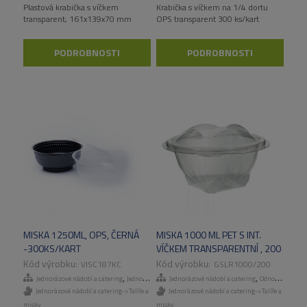
Plastová krabička s víčkem
Krabička s víčkem na 1/4 dortu
transparent, 161x139x70 mm
OPS transparent 300 ks/kart
PODROBNOSTI
PODROBNOSTI
MISKA 1250ML, OPS, ČERNÁ
MISKA 1000 ML PET S INT.
-300KS/KART
VÍČKEM TRANSPARENTNÍ , 200
KS/KART
VISC187KC
GSLR1000/200
,
,
Jednorázové nádobí a catering
Jednorázové talíře a misky
Jednorázové nádobí a catering
Odnosné obaly a menuboxy
Jednorázové nádobí a catering->Talíře a
Jednorázové nádobí a catering->Talíře a
misky
misky