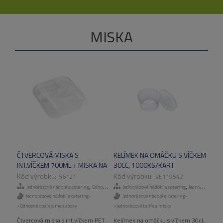
MISKA
ČTVERCOVÁ MISKA S
KELÍMEK NA OMÁČKU S VÍČKEM
INT.VÍČKEM 700ML + MISKA NA
30CC, 1000KS/KART
DRESING 50ML A VIDLIČKA,
56121
VE119542
220 KS/KART
,
,
Jednorázové nádobí a catering
Odnosné obaly a menuboxy
Jednorázové nádobí a catering
Jednorázové talíře a misky
Jednorázové nádobí a catering-
Jednorázové nádobí a catering-
>Odnosné obaly a menuboxy
>Jednorázové talíře a misky
Čtvercová miska s int.víčkem PET
Kelímek na omáčku s víčkem 30cl,