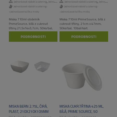
10BAL/KART,PRIMESOURCE
10BAL/KART,PRIMESOURCE
,
,
Jednorázové nádobí a catering
Jednorázové talíře a misky
Jednorázové nádobí a catering
Jednorázové talíře a misky
Jednorázové nádobí a catering-
Jednorázové nádobí a catering-
>Jednorázové talíře a misky
>Jednorázové talíře a misky
Miska 710ml obdelník
Miska 710ml PrimeSource, bílá z
PrimeSource, bílá z cukrové
cukrové třtiny, 21cm x 47mm,
třtiny,21,5x14x3,7cm, 50ks/bal,
50ks/bal, 10bal/kart.
10bal/kart. Biodegradabilní a
Biodegradabilní a
PODROBNOSTI
PODROBNOSTI
kompostovatelná, vyrobená z
kompostovatelná, vyrobená z
obnovitených zdrojů.
obnovitených zdrojů.
MISKA BERN 2.75L, ČIRÁ,
MISKA CUKR.TŘTINA 425 ML,
PLAST, 210X210X105MM
BÍLÁ, PRIME SOURCE, 50
KS/BAL, 12 BAL/KRT