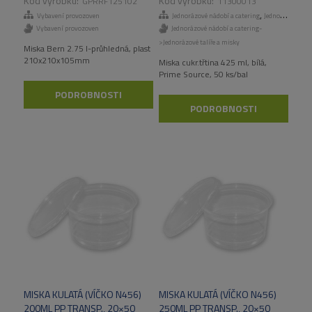
GPRRF125102
11300013
,
Vybavení provozoven
Jednorázové nádobí a catering
Jednorázové talíře a misky
Vybavení provozoven
Jednorázové nádobí a catering-
>Jednorázové talíře a misky
Miska Bern 2.75 l-průhledná, plast
210x210x105mm
Miska cukr.třtina 425 ml, bílá,
Prime Source, 50 ks/bal
PODROBNOSTI
PODROBNOSTI
MISKA KULATÁ (VÍČKO N456)
MISKA KULATÁ (VÍČKO N456)
200ML PP TRANSP., 20×50
250ML PP TRANSP., 20×50