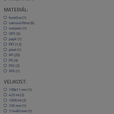
MATERIÁL:
buničina
(1)
cukrová třtina
(6)
melamin
(1)
OPS
(5)
papír
(1)
PET
(12)
plast
(1)
PP
(20)
PS
(3)
PVC
(2)
XPS
(1)
VELIKOST:
108x11 mm
(1)
425 ml
(2)
1000 ml
(2)
105 mm
(1)
114x83 mm
(1)