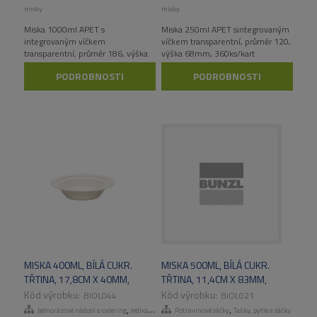
misky
misky
Miska 1000ml APET s
Miska 250ml APET sintegrovaným
integrovaným víčkem
víčkem transparentní, průměr 120,
transparentní, průměr 186, výška
výška 68mm, 360ks/kart
102mm, 240ks/kart
PODROBNOSTI
PODROBNOSTI
MISKA 400ML, BÍLÁ CUKR.
MISKA 500ML, BÍLÁ CUKR.
TŘTINA, 17,8CM X 40MM,
TŘTINA, 11,4CM X 83MM,
50KS/BAL,
50KS/BAL,
BIOL044
BIOL021
20BAL/KART,PRIMESOURCE
12BAL/KART,PRIMESOURCE
,
,
Jednorázové nádobí a catering
Jednorázové talíře a misky
Potravinové sáčky
Tašky, pytle a sáčky