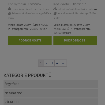
KS/KART
KS/KART
N5640614
N5650614
,
,
,
Jednorázové nádobí a catering
Jednorázové talíře a misky
Jednorázové nádobí a catering
Odnosné obaly a menuboxy
Jednorázové talíře a misky
Jednorázové nádobí a catering->Talíře a
Jednorázové nádobí a catering->Talíře a
misky
misky
Miska kulatá 200ml (víčko N456)
Miska kulatá polévková 250ml
PP transparentní, 20×50 ks/kart
(víčko N456) PP transparentní,
20×50 ks/kart
PODROBNOSTI
PODROBNOSTI
1
2
3
4
→
KATEGORIE PRODUKTŮ
fingerfood
Nezařazené
VÝPRODEJ