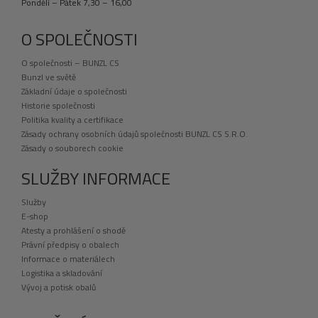
Pondělí – Pátek 7,30 – 16,00
O SPOLEČNOSTI
O společnosti – BUNZL CS
Bunzl ve světě
Základní údaje o společnosti
Historie společnosti
Politika kvality a certifikace
Zásady ochrany osobních údajů společnosti BUNZL CS S.R.O.
Zásady o souborech cookie
SLUŽBY INFORMACE
Služby
E-shop
Atesty a prohlášení o shodě
Právní předpisy o obalech
Informace o materiálech
Logistika a skladování
Vývoj a potisk obalů