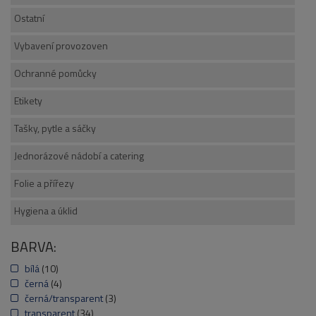
Ostatní
Vybavení provozoven
Ochranné pomůcky
Etikety
Tašky, pytle a sáčky
Jednorázové nádobí a catering
Folie a přířezy
Hygiena a úklid
BARVA:
bílá
(10)
černá
(4)
černá/transparent
(3)
transparent
(34)