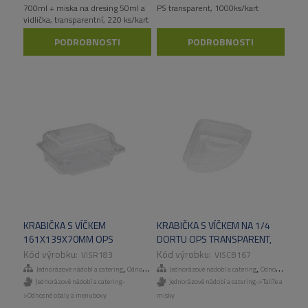
700ml + miska na dresing 50ml a
PS transparent, 1000ks/kart
vidlička, transparentní, 220 ks/kart
PODROBNOSTI
PODROBNOSTI
KRABIČKA S VÍČKEM
KRABIČKA S VÍČKEM NA 1/4
161X139X70MM OPS
DORTU OPS TRANSPARENT,
TRANSPARENT, 300 KS/KART
300 KS/KART
VISR183
VISCB167
,
,
Jednorázové nádobí a catering
Odnosné obaly a menuboxy
Jednorázové nádobí a catering
Odnosné obaly a menuboxy
Jednorázové nádobí a catering-
Jednorázové nádobí a catering->Talíře a
>Odnosné obaly a menuboxy
misky