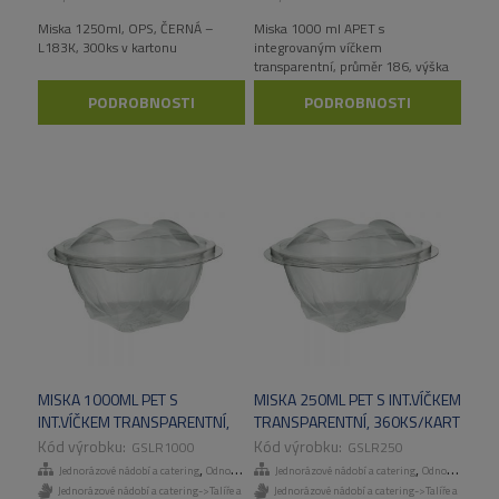
Miska 1250ml, OPS, ČERNÁ –
Miska 1000 ml APET s
L183K, 300ks v kartonu
integrovaným víčkem
transparentní, průměr 186, výška
102mm, 200 ks/kart
PODROBNOSTI
PODROBNOSTI
MISKA 1000ML PET S
MISKA 250ML PET S INT.VÍČKEM
INT.VÍČKEM TRANSPARENTNÍ,
TRANSPARENTNÍ, 360KS/KART
240KS/KART
GSLR1000
GSLR250
,
,
Jednorázové nádobí a catering
Odnosné obaly a menuboxy
Jednorázové nádobí a catering
Odnosné obaly a menuboxy
Jednorázové nádobí a catering->Talíře a
Jednorázové nádobí a catering->Talíře a