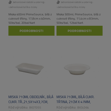
Jednorázové nádobí a catering-
Jednorázové nádobí a catering-
>Jednorázové talíře a misky
>Jednorázové talíře a misky
Miska 400ml PrimeSource, bílá z
Miska 500ml, PrimeSource, bílá z
cukrové třtiny, 17,8cm x 40mm,
cukrové třtiny, 11,4cm x 83mm,
50ks/bal, 20bal/kart
50ks/bal, 12bal/kart.
Biodegradabilní a
PODROBNOSTI
PODROBNOSTI
kompostovatelná, vyrobená z
obnovitených zdrojů.
MISKA 710ML OBDELNÍK., BÍLÁ
MISKA 710ML, BÍLÁ CUKR.
CUKR. TŘ.,21,5X14X3,7CM,
TŘTINA, 21CM X 47MM,
50KS/BAL,
50KS/BAL,
BIOT055
BIOL064