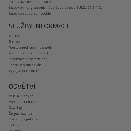
Politika kvality a certifikace
Zásady ochrany osobních údajů společnosti BUNZL CS S.R.O.
Zásady o souborech cookie
SLUŽBY INFORMACE
Služby
E-shop
Atesty a prohlášení o shodě
Právní předpisy o obalech
Informace o materiálech
Logistika a skladování
Vývoj a potisk obalů
ODVĚTVÍ
Asijská kuchyně
Bary a restaurace
Catering
Čerpací stanice
Cukrárny a pekárny
Hotely
Kavárny