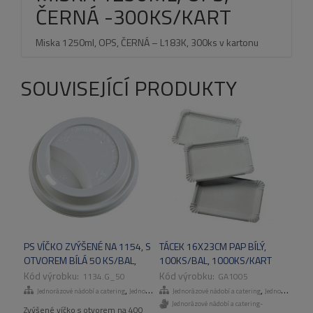
ČERNÁ -300KS/KART
Miska 1250ml, OPS, ČERNÁ – L183K, 300ks v kartonu
SOUVISEJÍCÍ PRODUKTY
PS VÍČKO ZVÝŠENÉ NA 1154, S
TÁCEK 16X23CM PAP BÍLÝ,
OTVOREM BÍLÁ 50 KS/BAL,
100KS/BAL, 1000KS/KART
1000KS/KART
1134.G_50
GA1005
,
,
Jednorázové nádobí a catering
Jednorázové kelímky
Jednorázové nádobí a catering
Jednorázové talíře a misky
Jednorázové nádobí a catering-
Zvýšené víčko s otvorem na 400