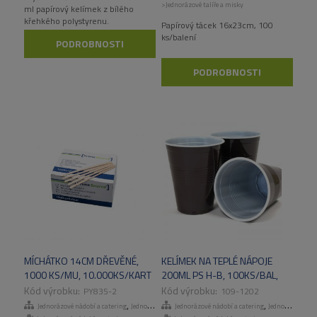
>Jednorázové talíře a misky
ml papírový kelímek z bílého
křehkého polystyrenu.
Papírový tácek 16x23cm, 100
ks/balení
PODROBNOSTI
PODROBNOSTI
MÍCHÁTKO 14CM DŘEVĚNÉ,
KELÍMEK NA TEPLÉ NÁPOJE
1000 KS/MU, 10.000KS/KART
200ML PS H-B, 100KS/BAL,
3000KS/KART
PY835-2
109-1202
,
,
Jednorázové nádobí a catering
Jednorázové příbory, brčka, míchátka
Jednorázové nádobí a catering
Jednorázové kelímky