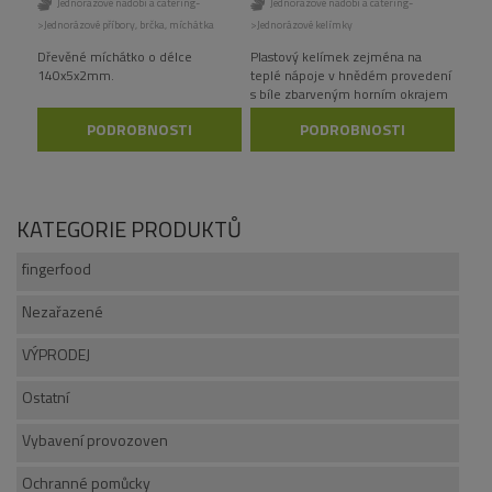
Jednorázové nádobí a catering-
Jednorázové nádobí a catering-
>Jednorázové příbory, brčka, míchátka
>Jednorázové kelímky
Dřevěné míchátko o délce
Plastový kelímek zejména na
140x5x2mm.
teplé nápoje v hnědém provedení
s bíle zbarveným horním okrajem
v objemu 200 ml. Ø 70,5 mm, hl.
PODROBNOSTI
PODROBNOSTI
96,6 mm
KATEGORIE PRODUKTŮ
fingerfood
Nezařazené
VÝPRODEJ
Ostatní
Vybavení provozoven
Ochranné pomůcky