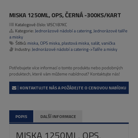
MISKA 1250ML, OPS, ČERNÁ -300KS/KART
Katalogové číslo:
VISC187KC
Kategorie:
Jednorázové nádobí a catering
,
Jednorázové talíře
a misky
Štítků:
miska
,
OPS miska
,
plastová miska
,
salát
,
vanička
Industry:
Jednorázové nádobí a catering->Talíře a misky
Potřebujete více informací o tomto produktu nebo podobných
produktech, které vám můžeme nabídnout? Kontaktujte nás!
KONTAKTUJTE NÁS A POŽÁDEJTE O CENOVOU NABÍDKU
POPIS
DALŠÍ INFORMACE
MISKA 1250ML, OPS,