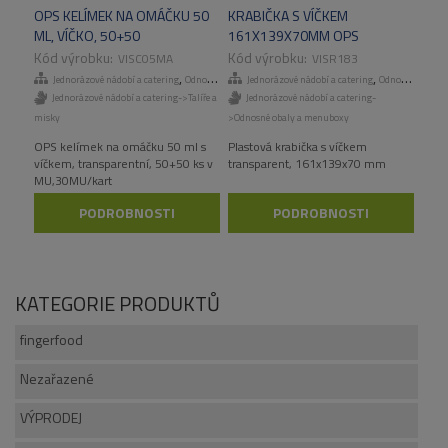
OPS KELÍMEK NA OMÁČKU 50
KRABIČKA S VÍČKEM
ML, VÍČKO, 50+50
161X139X70MM OPS
KS/MU,30MU/KART
TRANSPARENT, 300 KS/KART
VISC05MA
VISR183
,
,
Jednorázové nádobí a catering
Odnosné obaly a menuboxy
Jednorázové nádobí a catering
Odnosné obaly a menuboxy
Jednorázové nádobí a catering->Talíře a
Jednorázové nádobí a catering-
misky
>Odnosné obaly a menuboxy
OPS kelímek na omáčku 50 ml s
Plastová krabička s víčkem
víčkem, transparentní, 50+50 ks v
transparent, 161x139x70 mm
MU,30MU/kart
PODROBNOSTI
PODROBNOSTI
KATEGORIE PRODUKTŮ
fingerfood
Nezařazené
VÝPRODEJ