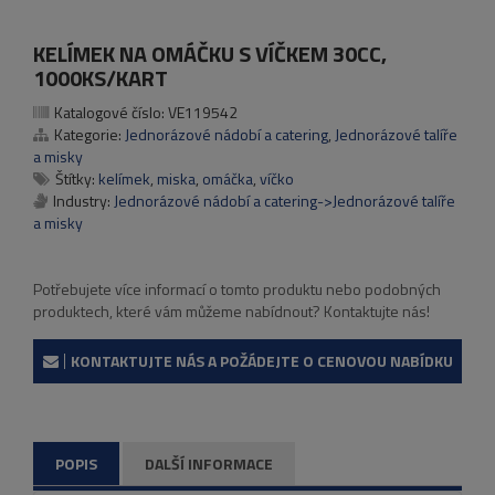
KELÍMEK NA OMÁČKU S VÍČKEM 30CC,
1000KS/KART
Katalogové číslo:
VE119542
Kategorie:
Jednorázové nádobí a catering
,
Jednorázové talíře
a misky
Štítky:
kelímek
,
miska
,
omáčka
,
víčko
Industry:
Jednorázové nádobí a catering->Jednorázové talíře
a misky
Potřebujete více informací o tomto produktu nebo podobných
produktech, které vám můžeme nabídnout? Kontaktujte nás!
KONTAKTUJTE NÁS A POŽÁDEJTE O CENOVOU NABÍDKU
POPIS
DALŠÍ INFORMACE