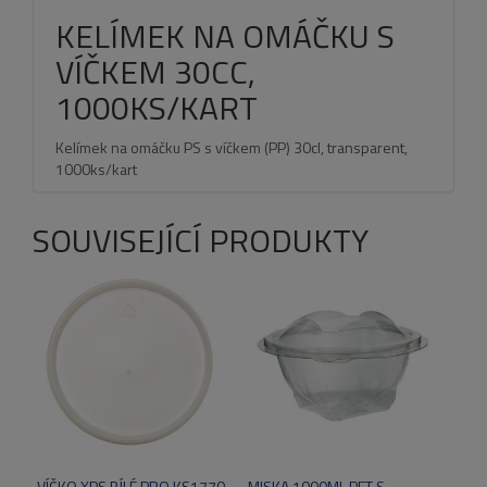
KELÍMEK NA OMÁČKU S
VÍČKEM 30CC,
1000KS/KART
Kelímek na omáčku PS s víčkem (PP) 30cl, transparent,
1000ks/kart
SOUVISEJÍCÍ PRODUKTY
VÍČKO XPS BÍLÉ PRO KS1770,
MISKA 1000ML PET S