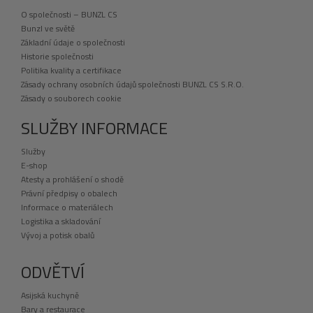
O společnosti – BUNZL CS
Bunzl ve světě
Základní údaje o společnosti
Historie společnosti
Politika kvality a certifikace
Zásady ochrany osobních údajů společnosti BUNZL CS S.R.O.
Zásady o souborech cookie
SLUŽBY INFORMACE
Služby
E-shop
Atesty a prohlášení o shodě
Právní předpisy o obalech
Informace o materiálech
Logistika a skladování
Vývoj a potisk obalů
ODVĚTVÍ
Asijská kuchyně
Bary a restaurace