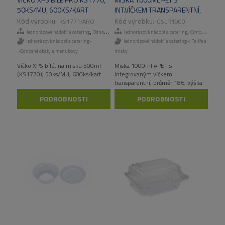
50KS/MU, 600KS/KART
INT.VÍČKEM TRANSPARENTNÍ,
240KS/KART
KS1771/ARO
GSLR1000
,
,
Jednorázové nádobí a catering
Odnosné obaly a menuboxy
Jednorázové nádobí a catering
Odnosné obaly a menuboxy
Jednorázové nádobí a catering-
Jednorázové nádobí a catering->Talíře a
>Odnosné obaly a menuboxy
misky
Víčko XPS bílé, na misku 500ml
Miska 1000ml APET s
(KS1770), 50ks/MU, 600ks/kart
integrovaným víčkem
transparentní, průměr 186, výška
102mm, 240ks/kart
PODROBNOSTI
PODROBNOSTI