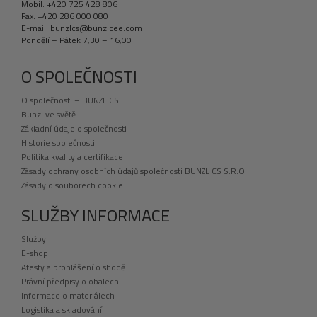
Mobil: +420 725 428 806
Fax: +420 286 000 080
E-mail: bunzlcs@bunzlcee.com
Pondělí – Pátek 7,30 – 16,00
O SPOLEČNOSTI
O společnosti – BUNZL CS
Bunzl ve světě
Základní údaje o společnosti
Historie společnosti
Politika kvality a certifikace
Zásady ochrany osobních údajů společnosti BUNZL CS S.R.O.
Zásady o souborech cookie
SLUŽBY INFORMACE
Služby
E-shop
Atesty a prohlášení o shodě
Právní předpisy o obalech
Informace o materiálech
Logistika a skladování