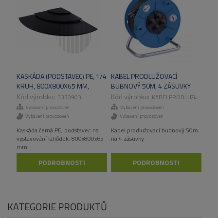
KASKÁDA (PODSTAVEC) PE, 1/4
KABEL PRODLUŽOVACÍ
KRUH, 800X800X65 MM,
BUBNOVÝ 50M, 4 ZÁSUVKY
ČERNÝ
3330903
KABELPRODLUZ4
Vybavení provozoven
Vybavení provozoven
Vybavení provozoven
Vybavení provozoven
Kaskáda černá PE, podstavec na
Kabel prodlužovací bubnový 50m
vystavování lahůdek, 800x800x65
na 4 zásuvky
mm
PODROBNOSTI
PODROBNOSTI
KATEGORIE PRODUKTŮ