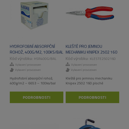
HYDROFOBNÍ ABSORPČNÍ
KLEŠTĚ PRO JEMNOU
ROHOŽ, 400G/M2, 100KS/BAL
MECHANIKU KNIPEX 2502 160
PLOCHÉ
HSR400G/BAL
KLESTE2502160
Vybavení provozoven
Vybavení provozoven
Vybavení provozoven
Vybavení provozoven
Hydrofobní absorpční rohož,
Kleště pro jemnou mechaniku
400g/m2 – 6653 – 100ks/bal
Knipex 2502 160 ploché
PODROBNOSTI
PODROBNOSTI