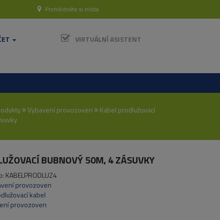
Prohlédněte si místa
ČET
VIRTUÁLNÍ ASISTENT
rodukty
Vybavení provozoven
Kabel prodlužovací
ásuvky
LUŽOVACÍ BUBNOVÝ 50M, 4 ZÁSUVKY
o:
KABELPRODLUZ4
avení provozoven
odlužovací kabel
ení provozoven