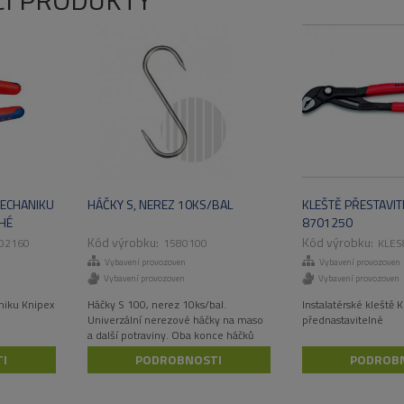
CÍ PRODUKTY
MECHANIKU
HÁČKY S, NEREZ 10KS/BAL
KLEŠTĚ PŘESTAVIT
HÉ
8701250
02160
1580100
KLES
Vybavení provozoven
Vybavení provozoven
Vybavení provozoven
Vybavení provozoven
niku Knipex
Háčky S 100, nerez 10ks/bal.
Instalatérské kleště
Univerzální nerezové háčky na maso
přednastavitelné
a další potraviny. Oba konce háčků
jsou zakončeny ostrou špičkou.
I
PODROBNOSTI
PODROB