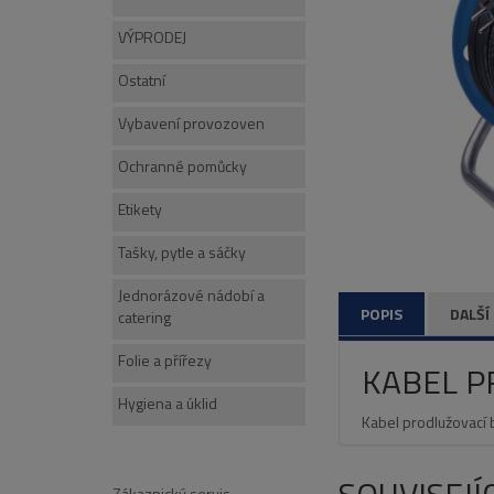
VÝPRODEJ
Ostatní
Vybavení provozoven
Ochranné pomůcky
Etikety
Tašky, pytle a sáčky
Jednorázové nádobí a
POPIS
DALŠÍ
catering
Folie a přířezy
KABEL P
Hygiena a úklid
Kabel prodlužovací
Zákaznický servis