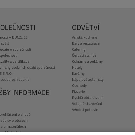
POLEČNOSTI
ODVĚTVÍ
nosti – BUNZL CS
Asijská kuchyně
 světě
Bary a restaurace
 údaje o společnosti
Catering
 společnosti
Čerpací stanice
kvality a certifikace
Cukrárny a pekárny
chrany osobních údajů společnosti
Hotely
S S.R.O.
Kavárny
o souborech cookie
Nápojové automaty
Obchody
ŽBY INFORMACE
Pizzerie
Rychlá občerstvení
Veřejné stravování
Výrobci potravin
 prohlášení o shodě
ředpisy o obalech
e o materiálech
a a skladování