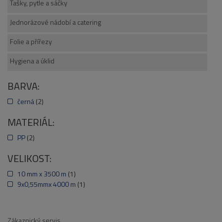
Tašky, pytle a sáčky
Jednorázové nádobí a catering
Folie a přířezy
Hygiena a úklid
BARVA:
černá
(2)
MATERIÁL:
PP
(2)
VELIKOST:
10 mm x 3500 m
(1)
9x0,55mmx 4000 m
(1)
Zákaznický servis