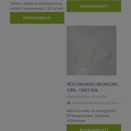
700ml + miska na dresing 50ml a
PODROBNOSTI
vidlička, transparentní, 220 ks/kart
PODROBNOSTI
VÍČKO NA MISKU NA DRESING
50ML, 100KS/BAL,
1000KS/KART
GPLV50ML
,
Jednorázové nádobí a catering
Odnosné obaly a menuboxy
Víčko na misku na dresing 50ml,
PP transparentní, 100ks/bal,
1000ks/kart
PODROBNOSTI