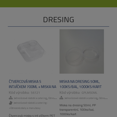
DRESING
ČTVERCOVÁ MISKA S
MISKA NA DRESING 50ML,
INT.VÍČKEM 700ML + MISKA NA
100KS/BAL, 1000KS/KART
DRESING 50ML A VIDLIČKA,
56121
GPLM50ML
220 KS/KART
,
,
Jednorázové nádobí a catering
Odnosné obaly a menuboxy
Jednorázové nádobí a catering
Odnosné obaly a menuboxy
Jednorázové nádobí a catering-
Miska na dresing 50ml, PP
>Odnosné obaly a menuboxy
transparentní, 100ks/bal,
1000ks/kart
Čtvercová miska s int.víčkem PET