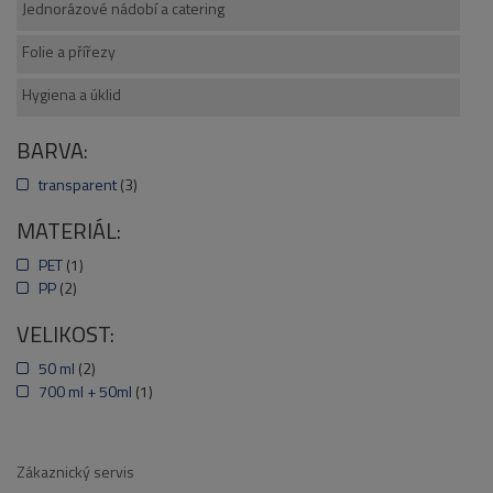
Jednorázové nádobí a catering
Folie a přířezy
Hygiena a úklid
BARVA:
transparent
(3)
MATERIÁL:
PET
(1)
PP
(2)
VELIKOST:
50 ml
(2)
700 ml + 50ml
(1)
Zákaznický servis