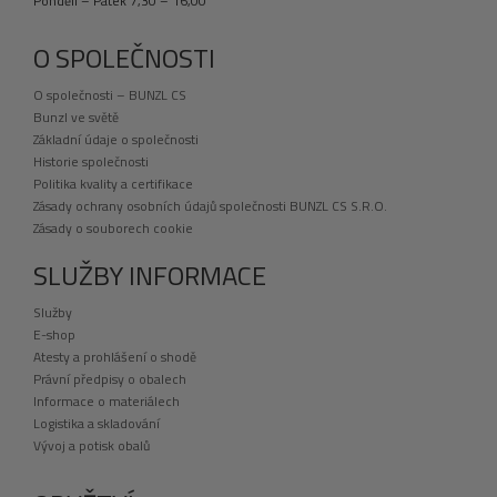
Pondělí – Pátek 7,30 – 16,00
O SPOLEČNOSTI
O společnosti – BUNZL CS
Bunzl ve světě
Základní údaje o společnosti
Historie společnosti
Politika kvality a certifikace
Zásady ochrany osobních údajů společnosti BUNZL CS S.R.O.
Zásady o souborech cookie
SLUŽBY INFORMACE
Služby
E-shop
Atesty a prohlášení o shodě
Právní předpisy o obalech
Informace o materiálech
Logistika a skladování
Vývoj a potisk obalů