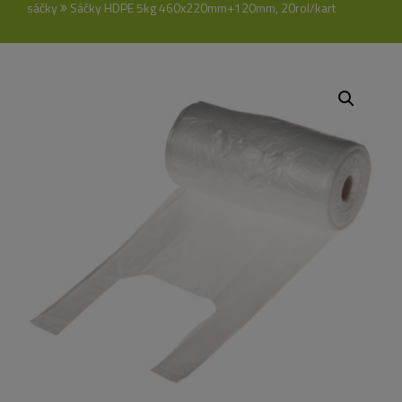
sáčky
Sáčky HDPE 5kg 460x220mm+120mm, 20rol/kart