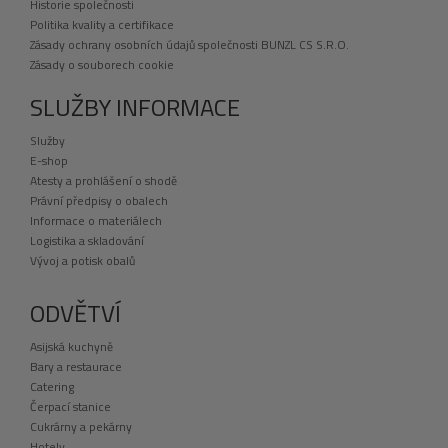
Historie společnosti
Politika kvality a certifikace
Zásady ochrany osobních údajů společnosti BUNZL CS S.R.O.
Zásady o souborech cookie
SLUŽBY INFORMACE
Služby
E-shop
Atesty a prohlášení o shodě
Právní předpisy o obalech
Informace o materiálech
Logistika a skladování
Vývoj a potisk obalů
ODVĚTVÍ
Asijská kuchyně
Bary a restaurace
Catering
Čerpací stanice
Cukrárny a pekárny
Hotely