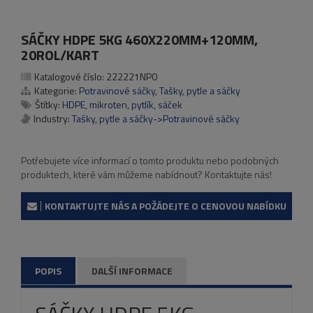
SÁČKY HDPE 5KG 460X220MM+120MM,
20ROL/KART
Katalogové číslo:
222221NP0
Kategorie:
Potravinové sáčky
,
Tašky, pytle a sáčky
Štítky:
HDPE
,
mikroten
,
pytlík
,
sáček
Industry:
Tašky, pytle a sáčky->Potravinové sáčky
Potřebujete více informací o tomto produktu nebo podobných
produktech, které vám můžeme nabídnout? Kontaktujte nás!
KONTAKTUJTE NÁS A POŽÁDEJTE O CENOVOU NABÍDKU
POPIS
DALŠÍ INFORMACE