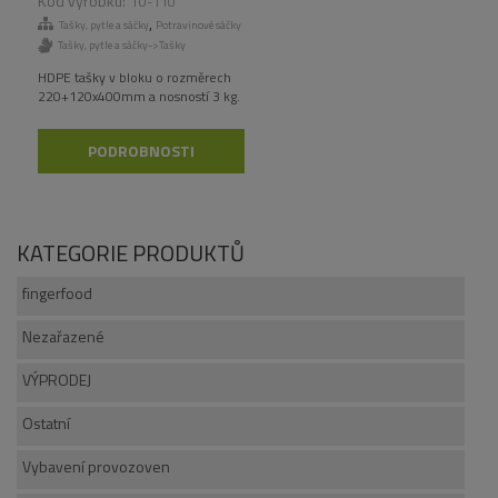
T0-110
,
Tašky, pytle a sáčky
Potravinové sáčky
Tašky, pytle a sáčky->Tašky
HDPE tašky v bloku o rozměrech
220+120x400mm a nosností 3 kg.
PODROBNOSTI
KATEGORIE PRODUKTŮ
fingerfood
Nezařazené
VÝPRODEJ
Ostatní
Vybavení provozoven