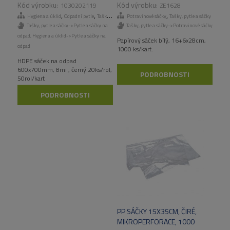
50BAL/KART
1030202119
ZE1628
,
,
,
,
Hygiena a úklid
Odpadní pytle
Tašky, pytle a sáčky
Potravinové sáčky
Odpadní pytle
Tašky, pytle a sáčky
Tašky, pytle a sáčky->Pytle a sáčky na
Tašky, pytle a sáčky->Potravinové sáčky
odpad
,
Hygiena a úklid->Pytle a sáčky na
Papírový sáček bílý, 16+6x28cm,
odpad
1000 ks/kart.
HDPE sáček na odpad
600x700mm, 8mi , černý 20ks/rol,
PODROBNOSTI
50rol/kart
PODROBNOSTI
PP SÁČKY 15X35CM, ČIRÉ,
MIKROPERFORACE, 1000