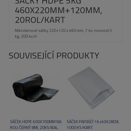
SÁČKY HDPE 5KG
460X220MM+120MM,
20ROL/KART
Mikrotenové sáčky 220+120 x 460 mm, 7 mi, nosnost 5
kg, 200 ks/rl
SOUVISEJÍCÍ PRODUKTY
SÁČEK HDPE 600X700MM NA
SÁČEK PAP.BÍLÝ 16+60X28CM,
ROLI ČERNÝ 8MI, 20KS/BAL,
1000 KS/KART.