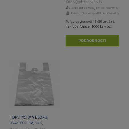
KS/BAL.
ST1535
,
Tašky, pytle a sáčky
Potravinové sáčky
Tašky, pytle a sáčky->Potravinové sáčky
Polypropylenové 15x35cm, čiré,
mikroperforace, 1000 ks v bal.
PODROBNOSTI
HDPE TAŠKA V BLOKU,
22+12X40CM, 3KG,
100KS/BAL, 2500KS/KART