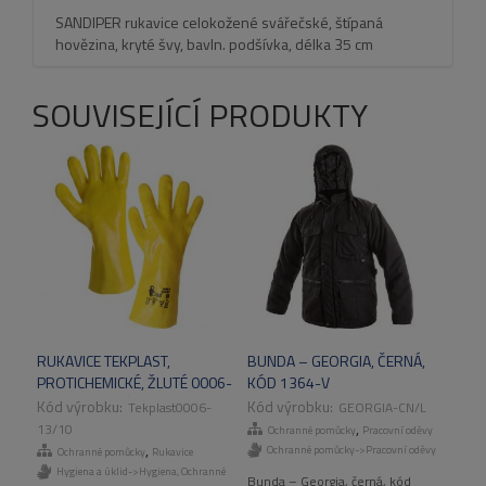
SANDIPER rukavice celokožené svářečské, štípaná
hovězina, kryté švy, bavln. podšívka, délka 35 cm
SOUVISEJÍCÍ PRODUKTY
RUKAVICE TEKPLAST,
BUNDA – GEORGIA, ČERNÁ,
PROTICHEMICKÉ, ŽLUTÉ 0006-
KÓD 1364-V
13, VEL. 10, PÁR
Tekplast0006-
GEORGIA-CN/L
,
13/10
Ochranné pomůcky
Pracovní oděvy
,
Ochranné pomůcky->Pracovní oděvy
Ochranné pomůcky
Rukavice
Hygiena a úklid->Hygiena
,
Ochranné
Bunda – Georgia, černá, kód