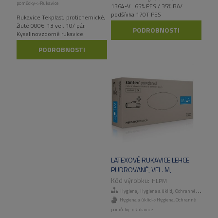
pomůcky->Rukavice
1364-V . 65% PES / 35% BA/
podšívka 170T PES
Rukavice Tekplast, protichemické,
žluté 0006-13 vel. 10/ pár.
PODROBNOSTI
Kyselinovzdorné rukavice.
Doporučené použití: práce s
PODROBNOSTI
kyselinami a louhy. Odvětví:
laboratoře, chem. průmysl.
LATEXOVÉ RUKAVICE LEHCE
PUDROVANÉ, VEL. M,
100KS/BOX
HLPM
,
,
,
Hygiena
Hygiena a úklid
Ochranné pomůcky
Hygiena a úklid->Hygiena
,
Ochranné
pomůcky->Rukavice