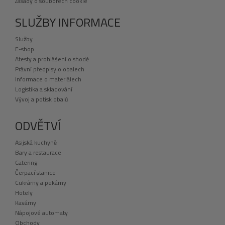
Zásady o souborech cookie
SLUŽBY INFORMACE
Služby
E-shop
Atesty a prohlášení o shodě
Právní předpisy o obalech
Informace o materiálech
Logistika a skladování
Vývoj a potisk obalů
ODVĚTVÍ
Asijská kuchyně
Bary a restaurace
Catering
Čerpací stanice
Cukrárny a pekárny
Hotely
Kavárny
Nápojové automaty
Obchody