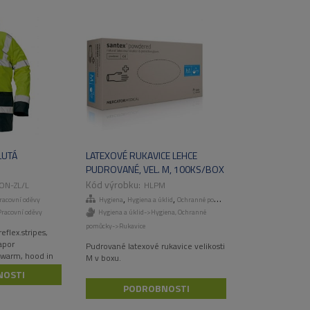
LUTÁ
LATEXOVÉ RUKAVICE LEHCE
PUDROVANÉ, VEL. M, 100KS/BOX
ON-ZL/L
HLPM
,
,
,
racovní oděvy
Hygiena
Hygiena a úklid
Ochranné pomůcky
Rukavice
racovní oděvy
Hygiena a úklid->Hygiena
,
Ochranné
pomůcky->Rukavice
eflex.stripes,
apor
Pudrované latexové rukavice velikosti
, warm, hood in
M v boxu.
 cuffs, EN ISO
NOSTI
PODROBNOSTI