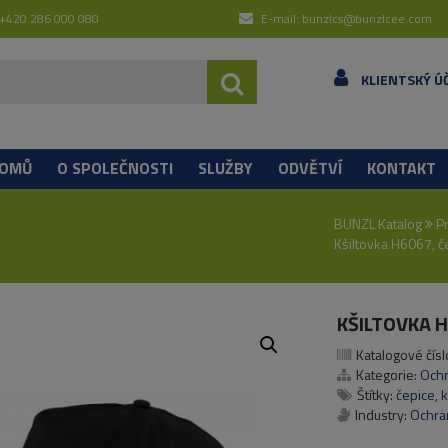
 +420 286 000 080
E-mail: bunzlcs@bunzlcee.com
KLIENTSKÝ Ú
OMŮ
O SPOLEČNOSTI
SLUŽBY
ODVĚTVÍ
KONTAKT
BUNZL Katalog
P
Kšiltovka H6067, č
KŠILTOVKA 
Katalogové čísl
Kategorie:
Ochr
Štítky:
čepice
,
k
Industry:
Ochra