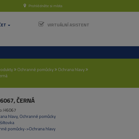
Prohlédněte si místa
ČET
VIRTUÁLNÍ ASISTENT
rodukty
Ochranné pomůcky
Ochrana hlavy
erná
H6067, ČERNÁ
o:
H6067
ana hlavy
,
Ochranné pomůcky
šiltovka
nné pomůcky->Ochrana hlavy