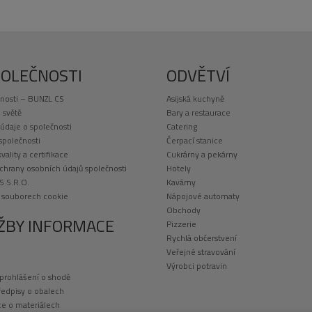
POLEČNOSTI
ODVĚTVÍ
nosti – BUNZL CS
Asijská kuchyně
 světě
Bary a restaurace
 údaje o společnosti
Catering
 společnosti
Čerpací stanice
kvality a certifikace
Cukrárny a pekárny
chrany osobních údajů společnosti
Hotely
S S.R.O.
Kavárny
o souborech cookie
Nápojové automaty
Obchody
ŽBY INFORMACE
Pizzerie
Rychlá občerstvení
Veřejné stravování
Výrobci potravin
 prohlášení o shodě
ředpisy o obalech
e o materiálech