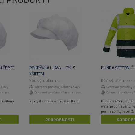
 ČEPICE
POKRÝVKA HLAVY – TYL S
BUNDA SEFTON, Ž
KŠILTEM
TYL
SEFT
,
,
 hlavy
Ochranné pomůcky
Ochrana hlavy
Ochranné pomůcky
P
a hlavy
Ochranné pomůcky->Ochrana hlavy
Ochranné pomůcky->P
ce sítěná
Pokrývka hlavy – TYL s kšiltem
Bunda Sefton, žlutá, r
waterproof level 3, v
permeability level 3
the collar, inside knit
I
PODROBNOSTI
PODROB
20471