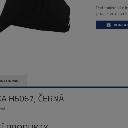
Potřebujete více 
produktech, které
KONTAK
 INFORMACE
KA H6067, ČERNÁ
rná
CÍ PRODUKTY