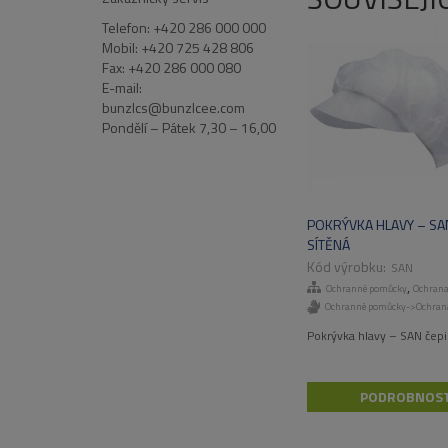
Telefon: +420 286 000 000
Mobil: +420 725 428 806
Fax: +420 286 000 080
E-mail:
bunzlcs@bunzlcee.com
Pondělí – Pátek 7,30 – 16,00
POKRÝVKA HLAVY – SAN
SÍTĚNÁ
SAN
,
Ochranné pomůcky
Ochrana
Ochranné pomůcky->Ochran
Pokrývka hlavy – SAN čepi
PODROBNOST