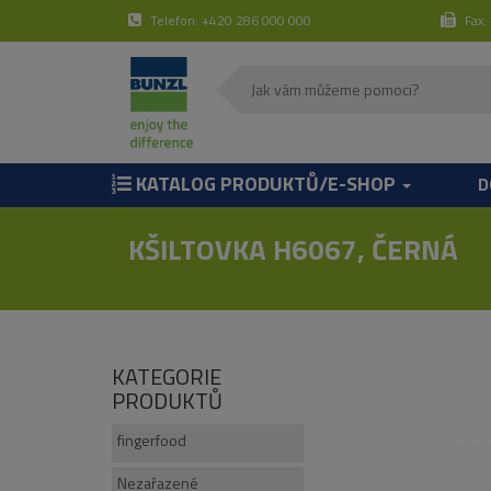
Telefon: +420 286 000 000
Fax:
KATALOG PRODUKTŮ/E-SHOP
D
KŠILTOVKA H6067, ČERNÁ
KATEGORIE
PRODUKTŮ
fingerfood
Nezařazené