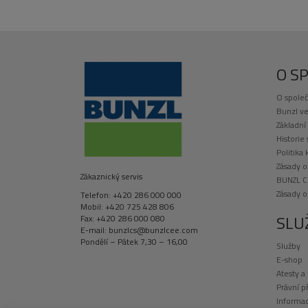
O S
O společ
Bunzl ve
Základní
Historie
Politika 
Zásady o
Zákaznický servis
BUNZL C
Zásady 
Telefon: +420 286 000 000
Mobil: +420 725 428 806
SLU
Fax: +420 286 000 080
E-mail: bunzlcs@bunzlcee.com
Pondělí – Pátek 7,30 – 16,00
Služby
E-shop
Atesty a
Právní p
Informac