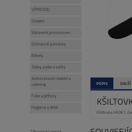
VÝPRODEJ
Ostatní
Vybavení provozoven
Ochranné pomůcky
Etikety
Tašky, pytle a sáčky
Jednorázové nádobí a
POPIS
DALŠÍ
catering
Folie a přířezy
KŠILTOV
Hygiena a úklid
Kšiltovka H6067, če
SOUVISEJÍ
Zákaznický servis