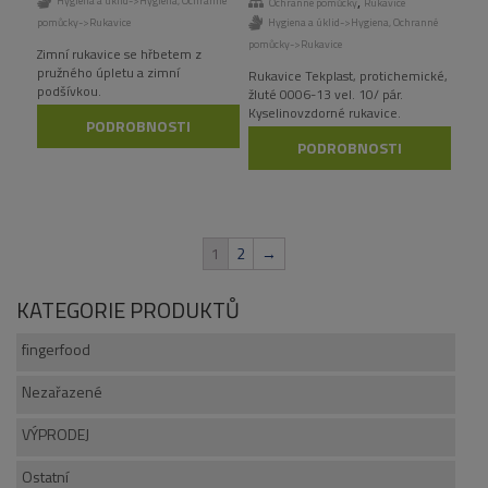
,
Hygiena a úklid->Hygiena
,
Ochranné
Ochranné pomůcky
Rukavice
pomůcky->Rukavice
Hygiena a úklid->Hygiena
,
Ochranné
pomůcky->Rukavice
Zimní rukavice se hřbetem z
pružného úpletu a zimní
Rukavice Tekplast, protichemické,
podšívkou.
žluté 0006-13 vel. 10/ pár.
Kyselinovzdorné rukavice.
PODROBNOSTI
Doporučené použití: práce s
PODROBNOSTI
kyselinami a louhy. Odvětví:
laboratoře, chem. průmysl.
1
2
→
KATEGORIE PRODUKTŮ
fingerfood
Nezařazené
VÝPRODEJ
Ostatní