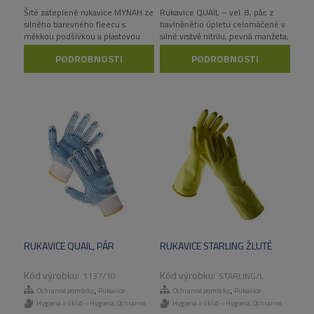
Šité zateplené rukavice MYNAH ze
Rukavice QUAIL – vel. 8, pár, z
silného barevného fleecu s
bavlněného úpletu celomáčené v
měkkou podšívkou a plastovou
silné vrstvě nitrilu, pevná manžeta,
karabinkou
PVC terčíky, barva modrá
PODROBNOSTI
PODROBNOSTI
RUKAVICE QUAIL, PÁR
RUKAVICE STARLING ŽLUTÉ
1137/10
STARLING/L
,
,
Ochranné pomůcky
Rukavice
Ochranné pomůcky
Rukavice
Hygiena a úklid->Hygiena
,
Ochranné
Hygiena a úklid->Hygiena
,
Ochranné