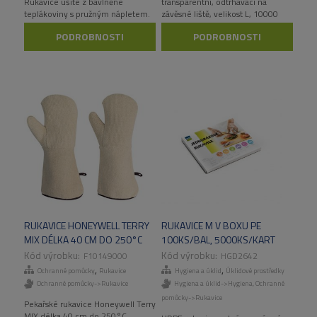
Rukavice ušité z bavlněné
transparentní, odtrhávací na
teplákoviny s pružným nápletem.
závěsné liště, velikost L, 10000
ks/kart
PODROBNOSTI
PODROBNOSTI
RUKAVICE HONEYWELL TERRY
RUKAVICE M V BOXU PE
MIX DÉLKA 40 CM DO 250°C
100KS/BAL, 5000KS/KART
F10149000
HGD2642
,
,
Ochranné pomůcky
Rukavice
Hygiena a úklid
Úklidové prostředky
Ochranné pomůcky->Rukavice
Hygiena a úklid->Hygiena
,
Ochranné
pomůcky->Rukavice
Pekařské rukavice Honeywell Terry
MIX délka 40 cm do 250°C