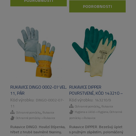
PODROBNOSTI
drobnými černými PVC terčíky
PODROBNOSTI
RUKAVICE DINGO 0002-07 VEL.
RUKAVICE DIPPER
11, PÁR
POVRSTVENÉ, KÓD 143210 –
VEL. 10, PÁR
DINGO-0002-07-
143210/9
,
11
Ochranné pomůcky
Rukavice
,
Hygiena a úklid->Hygiena
,
Ochranné
Ochranné pomůcky
Rukavice
Ochranné pomůcky->Rukavice
pomůcky->Rukavice
Rukavice DINGO. Hovězí štípenka,
Rukavice DIPPER. Bezešvý úplet
hřbet z hrubé bavlněné tkaniny,
s pružným zápěstím, polomáčený