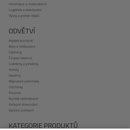
Informace o materiálech
Logistika a skladování
Vývoj a potisk obalů
ODVĚTVÍ
Asijská kuchyně
Bary a restaurace
Catering
Čerpací stanice
Cukrárny a pekárny
Hotely
Kavárny
Nápojové automaty
Obchody
Pizzerie
Rychlá občerstvení
Veřejné stravování
Výrobci potravin
KATEGORIE PRODUKTŮ