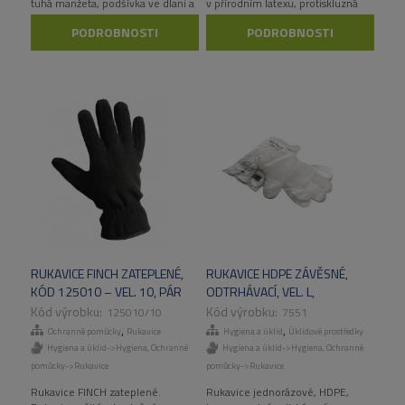
tuhá manžeta, podšívka ve dlani a
v přírodním latexu, protiskluzná
prstech.
úprava povrchu dlaně a prstů
PODROBNOSTI
PODROBNOSTI
RUKAVICE FINCH ZATEPLENÉ,
RUKAVICE HDPE ZÁVĚSNÉ,
KÓD 125010 – VEL. 10, PÁR
ODTRHÁVACÍ, VEL. L,
10000KS/KART
125010/10
7551
,
,
Ochranné pomůcky
Rukavice
Hygiena a úklid
Úklidové prostředky
Hygiena a úklid->Hygiena
,
Ochranné
Hygiena a úklid->Hygiena
,
Ochranné
pomůcky->Rukavice
pomůcky->Rukavice
Rukavice FINCH zateplené.
Rukavice jednorázové, HDPE,