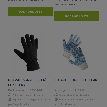
HDPE rukavice volné v papírovém
boxu ve velikosti L.
PODROBNOSTI
PODROBNOSTI
RUKAVICE MYNAH TEXTILNÍ
RUKAVICE QUAIL – VEL. 8, PÁR
ČERNÉ, PÁR
1330416/L
1137/8
,
,
Ochranné pomůcky
Rukavice
Ochranné pomůcky
Rukavice
Hygiena a úklid->Hygiena
,
Ochranné
Hygiena a úklid->Hygiena
,
Ochranné
pomůcky->Rukavice
pomůcky->Rukavice