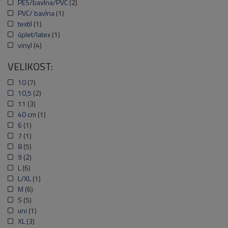
PES/bavlna/PVC
(2)
PVC/ bavlna
(1)
textil
(1)
úplet/latex
(1)
vinyl
(4)
VELIKOST:
10
(7)
10,5
(2)
11
(3)
40 cm
(1)
6
(1)
7
(1)
8
(5)
9
(2)
L
(6)
L/XL
(1)
M
(6)
S
(5)
uni
(1)
XL
(3)