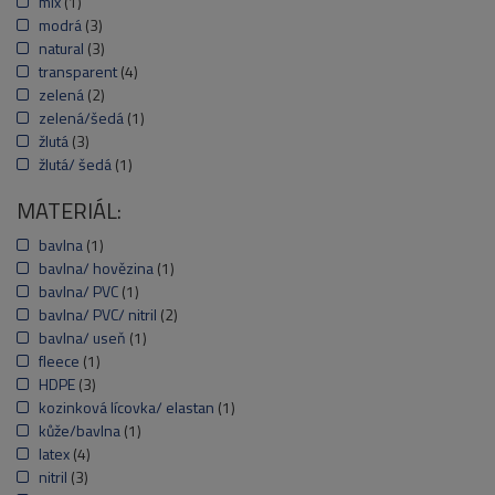
mix
(1)
modrá
(3)
natural
(3)
transparent
(4)
zelená
(2)
zelená/šedá
(1)
žlutá
(3)
žlutá/ šedá
(1)
MATERIÁL:
bavlna
(1)
bavlna/ hovězina
(1)
bavlna/ PVC
(1)
bavlna/ PVC/ nitril
(2)
bavlna/ useň
(1)
fleece
(1)
HDPE
(3)
kozinková lícovka/ elastan
(1)
kůže/bavlna
(1)
latex
(4)
nitril
(3)