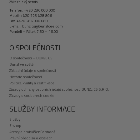
Zákaznický servis
Telefon: +420 286 000 000
Mobil: +420 725 428 806
Fax: +420 286 000 080
E-mail: bunzlcs@bunzlcee.com
Pondělí – Pátek 7,30 – 16,00
O SPOLEČNOSTI
O společnosti – BUNZL CS
Bunzl ve světě
Základní údaje o společnosti
Historie společnosti
Politika kvality a certifikace
Zásady ochrany osobních údajů společnosti BUNZL CS S.R.O.
Zásady o souborech cookie
SLUŽBY INFORMACE
Služby
E-shop
Atesty a prohlášení o shodě
Právní předpisy o obalech