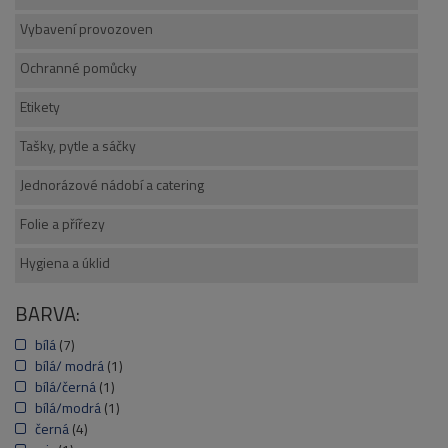
Vybavení provozoven
Ochranné pomůcky
Etikety
Tašky, pytle a sáčky
Jednorázové nádobí a catering
Folie a přířezy
Hygiena a úklid
BARVA:
bílá
(7)
bílá/ modrá
(1)
bílá/černá
(1)
bílá/modrá
(1)
černá
(4)