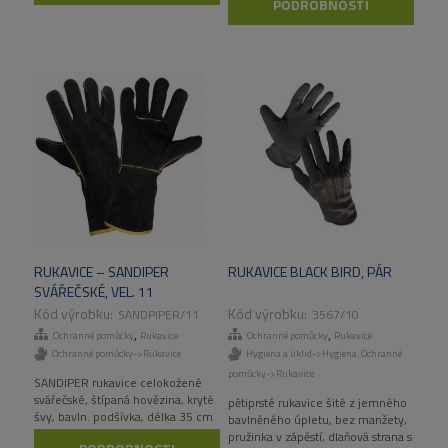
PODROBNOSTI
RUKAVICE – SANDIPER
RUKAVICE BLACK BIRD, PÁR
SVÁŘEČSKÉ, VEL. 11
SANDPIPER/11
3567/10
,
,
Ochranné pomůcky
Rukavice
Ochranné pomůcky
Rukavice
Ochranné pomůcky->Rukavice
Hygiena a úklid->Hygiena
,
Ochranné
pomůcky->Rukavice
SANDIPER rukavice celokožené
svářečské, štípaná hovězina, kryté
pětiprsté rukavice šité z jemného
švy, bavln. podšívka, délka 35 cm
bavlněného úpletu, bez manžety,
pružinka v zápěstí, dlaňová strana s