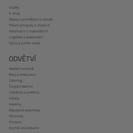
Služby
E-shop
Atesty a prohlášení o shodě
Právní předpisy o obalech
Informace o materiálech
Logistika a skladování
Vývoj a potisk obalů
ODVĚTVÍ
Asijská kuchyně
Bary a restaurace
Catering
Čerpací stanice
Cukrárny a pekárny
Hotely
Kavárny
Nápojové automaty
Obchody
Pizzerie
Rychlá občerstvení