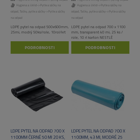
Hygiena a úklid->Pytle a sáčky na
Hygiena a úklid->Pytle a sáčky na
odpad
,
Tašky, pytle a sáčky->Pytle a sáčky
odpad
,
Tašky, pytle a sáčky->Pytle a sáčky
na odpad
na odpad
LDPE pytel na odpad 500x600mm,
LDPE pytel na odpad 700 x 1100
25mi, modrý 50ks/role, 10rol/krt
mm, transparent 40 mi, 25 ks /
role, 10 rl karton NESTLÉ
PODROBNOSTI
PODROBNOSTI
LDPE PYTEL NA ODPAD 700 X
LDPE PYTEL NA ODPAD 700 X
1100MM ČERNÉ 50 MI 20 KS,
1100MM, 43 MI, MODRÉ 25