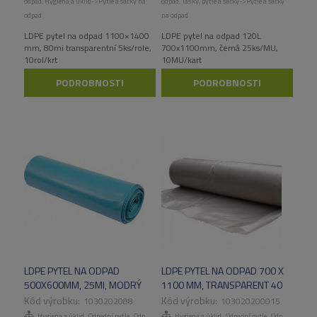
odpad
,
Hygiena a úklid->Pytle a sáčky na
odpad
,
Tašky, pytle a sáčky->Pytle a sáčky
odpad
na odpad
LDPE pytel na odpad 1100×1400
LDPE pytel na odpad 120L
mm, 80mi transparentní 5ks/role,
700x1100mm, černá 25ks/MU,
10rol/krt
10MU/kart
PODROBNOSTI
PODROBNOSTI
LDPE PYTEL NA ODPAD
LDPE PYTEL NA ODPAD 700 X
500X600MM, 25MI, MODRÝ
1100 MM, TRANSPARENT 40
50KS/ROLE, 10ROL/KART
MI, 25 KS / ROLE, 10 RL
1030202088
103020200015
KARTON NESTLÉ
,
,
,
,
,
,
Hygiena a úklid
Odpadní pytle
Odpadní pytle
Hygiena a úklid
Tašky, pytle a sáčky
Odpadní pytle
Odpadní pytle