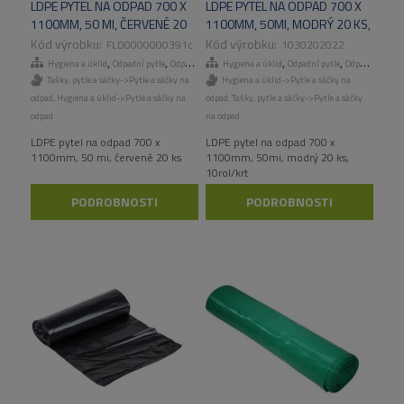
LDPE PYTEL NA ODPAD 700 X
LDPE PYTEL NA ODPAD 700 X
1100MM, 50 MI, ČERVENÉ 20
1100MM, 50MI, MODRÝ 20 KS,
KS
10ROL/KART
FLD0000000391c
1030202022
,
,
,
,
,
,
Hygiena a úklid
Odpadní pytle
Odpadní pytle
Hygiena a úklid
Tašky, pytle a sáčky
Odpadní pytle
Odpadní pytle
Tašky, pytle a sáčky->Pytle a sáčky na
Hygiena a úklid->Pytle a sáčky na
odpad
,
Hygiena a úklid->Pytle a sáčky na
odpad
,
Tašky, pytle a sáčky->Pytle a sáčky
odpad
na odpad
LDPE pytel na odpad 700 x
LDPE pytel na odpad 700 x
1100mm, 50 mi, červené 20 ks
1100mm, 50mi, modrý 20 ks,
10rol/krt
PODROBNOSTI
PODROBNOSTI