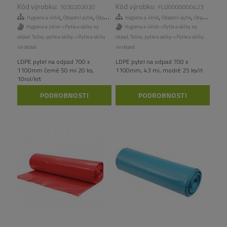
10ROL/KART
KS/RL
1030202020
FLD0000000423
,
,
,
,
,
,
Hygiena a úklid
Odpadní pytle
Odpadní pytle
Hygiena a úklid
Tašky, pytle a sáčky
Odpadní pytle
Odpadní pytle
Hygiena a úklid->Pytle a sáčky na
Hygiena a úklid->Pytle a sáčky na
odpad
,
Tašky, pytle a sáčky->Pytle a sáčky
odpad
,
Tašky, pytle a sáčky->Pytle a sáčky
na odpad
na odpad
LDPE pytel na odpad 700 x
LDPE pytel na odpad 700 x
1100mm černé 50 mi 20 ks,
1100mm, 43 mi, modré 25 ks/rl
10rol/krt
PODROBNOSTI
PODROBNOSTI