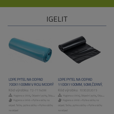
IGELIT
LDPE PYTEL NA ODPAD
LDPE PYTEL NA ODPAD
700X1100MM V ROLI MODRÝ
1100X1100MM, 50MI,ČERNÝ,
25KS/RL
13KS/ROLE, 10ROL/KART
T2-71140M
1030202073
,
,
,
,
,
,
Hygiena a úklid
Odpadní pytle
Odpadní pytle
Hygiena a úklid
Tašky, pytle a sáčky
Odpadní pytle
Odpadní pytle
Hygiena a úklid->Pytle a sáčky na
Hygiena a úklid->Pytle a sáčky na
odpad
,
Tašky, pytle a sáčky->Pytle a sáčky
odpad
,
Tašky, pytle a sáčky->Pytle a sáčky
na odpad
na odpad