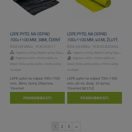
LDPE PYTEL NA ODPAD
LDPE PYTEL NA ODPAD
700×1100 MM, 38MI, ČERNÝ
700×1100 MM, 40 MI, ŽLUTÝ,
25KS/ROLE, 10ROL/KART
25 KS/ROL, 10ROL/KART
1030202077
103020200009a
NESTLÉ
,
,
,
,
,
,
Hygiena a úklid
Odpadní pytle
Odpadní pytle
Hygiena a úklid
Tašky, pytle a sáčky
Odpadní pytle
Odpadní pytle
Hygiena a úklid->Pytle a sáčky na
Hygiena a úklid->Pytle a sáčky na
odpad
,
Tašky, pytle a sáčky->Pytle a sáčky
odpad
,
Tašky, pytle a sáčky->Pytle a sáčky
na odpad
na odpad
LDPE pytel na odpad 700×1100
LDPE pytel na odpad 700×1100
mm, 38mi, černý 25ks/role,
mm, 40 mi, žlutý, 25 ks/rol,
10rol/krt
10rol/krt NESTLÉ
PODROBNOSTI
PODROBNOSTI
1
2
3
→