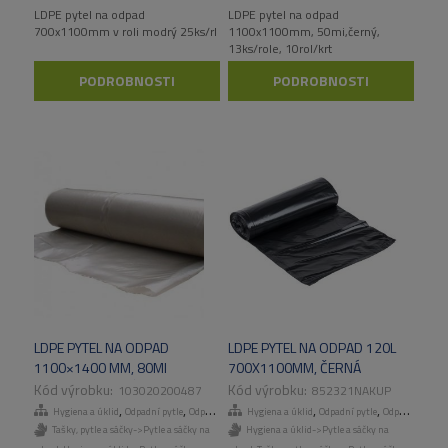
LDPE pytel na odpad
LDPE pytel na odpad
700x1100mm v roli modrý 25ks/rl
1100x1100mm, 50mi,černý,
13ks/role, 10rol/krt
PODROBNOSTI
PODROBNOSTI
LDPE PYTEL NA ODPAD
LDPE PYTEL NA ODPAD 120L
1100×1400 MM, 80MI
700X1100MM, ČERNÁ
TRANSPARENTNÍ 5KS/ROLE,
25KS/MU, 10MU/KART
103020200487
852321NAKUP
10ROL/KART
,
,
,
,
,
,
Hygiena a úklid
Odpadní pytle
Odpadní pytle
Hygiena a úklid
Tašky, pytle a sáčky
Odpadní pytle
Odpadní pytle
Tašky, pytle a sáčky->Pytle a sáčky na
Hygiena a úklid->Pytle a sáčky na