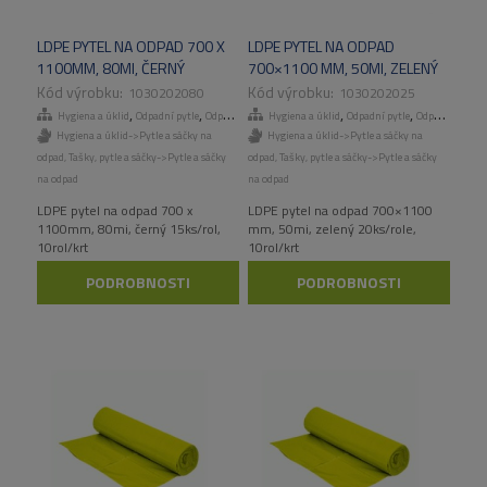
LDPE PYTEL NA ODPAD 700 X
LDPE PYTEL NA ODPAD
1100MM, 80MI, ČERNÝ
700×1100 MM, 50MI, ZELENÝ
15KS/ROL, 10ROL/KART
20KS/ROLE, 10ROL/KART
1030202080
1030202025
,
,
,
,
,
,
Hygiena a úklid
Odpadní pytle
Odpadní pytle
Hygiena a úklid
Tašky, pytle a sáčky
Odpadní pytle
Odpadní pytle
Hygiena a úklid->Pytle a sáčky na
Hygiena a úklid->Pytle a sáčky na
odpad
,
Tašky, pytle a sáčky->Pytle a sáčky
odpad
,
Tašky, pytle a sáčky->Pytle a sáčky
na odpad
na odpad
LDPE pytel na odpad 700 x
LDPE pytel na odpad 700×1100
1100mm, 80mi, černý 15ks/rol,
mm, 50mi, zelený 20ks/role,
10rol/krt
10rol/krt
PODROBNOSTI
PODROBNOSTI