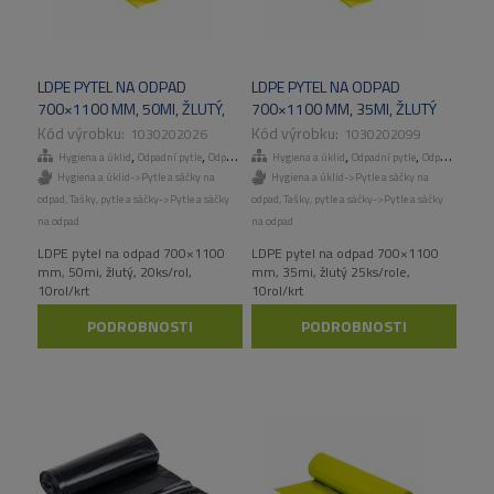
LDPE PYTEL NA ODPAD
LDPE PYTEL NA ODPAD
700×1100 MM, 50MI, ŽLUTÝ,
700×1100 MM, 35MI, ŽLUTÝ
20KS/ROL, 10ROL/KART
25KS/ROLE, 10ROL/KART
1030202026
1030202099
,
,
,
,
,
,
Hygiena a úklid
Odpadní pytle
Odpadní pytle
Hygiena a úklid
Tašky, pytle a sáčky
Odpadní pytle
Odpadní pytle
Hygiena a úklid->Pytle a sáčky na
Hygiena a úklid->Pytle a sáčky na
odpad
,
Tašky, pytle a sáčky->Pytle a sáčky
odpad
,
Tašky, pytle a sáčky->Pytle a sáčky
na odpad
na odpad
LDPE pytel na odpad 700×1100
LDPE pytel na odpad 700×1100
mm, 50mi, žlutý, 20ks/rol,
mm, 35mi, žlutý 25ks/role,
10rol/krt
10rol/krt
PODROBNOSTI
PODROBNOSTI