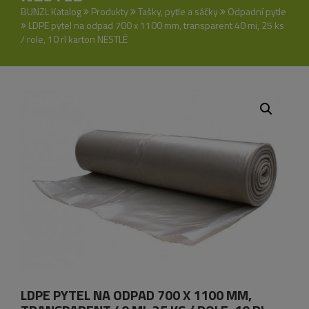
BUNZL Katalog
Produkty
Tašky, pytle a sáčky
Odpadní pytle
LDPE pytel na odpad 700 x 1100 mm, transparent 40 mi, 25 ks
/ role, 10 rl karton NESTLÉ
LDPE PYTEL NA ODPAD 700 X 1100 MM,