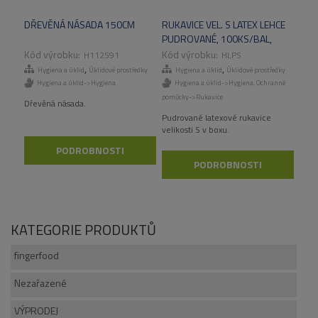
DŘEVĚNÁ NÁSADA 150CM
RUKAVICE VEL. S LATEX LEHCE
PUDROVANÉ, 100KS/BAL,
1000KS/KART
H112591
HLPS
,
,
Hygiena a úklid
Úklidové prostředky
Hygiena a úklid
Úklidové prostředky
Hygiena a úklid->Hygiena
Hygiena a úklid->Hygiena
,
Ochranné
pomůcky->Rukavice
Dřevěná násada.
Pudrované latexové rukavice
velikosti S v boxu.
PODROBNOSTI
PODROBNOSTI
KATEGORIE PRODUKTŮ
fingerfood
Nezařazené
VÝPRODEJ