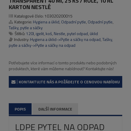
TRANSPARENT 40 MI, 25 KS / ROLE, 10 RL
KARTON NESTLÉ
Katalogové číslo:
103020200015
Kategorie:
Hygiena a úklid
,
Odpadní pytle
,
Odpadní pytle
,
Tašky, pytle a sáčky
Štítků:
120l
,
igelit
,
koš
,
Nestle
,
pytel odpad
,
úklid
Industry:
Hygiena a úklid->Pytle a sáčky na odpad
,
Tašky,
pytle a sáčky->Pytle a sáčky na odpad
Potřebujete více informací o tomto produktu nebo podobných
produktech, které vám můžeme nabídnout? Kontaktujte nás!
KONTAKTUJTE NÁS A POŽÁDEJTE O CENOVOU NABÍDKU
POPIS
DALŠÍ INFORMACE
LDPE PYTEL NA ODPAD