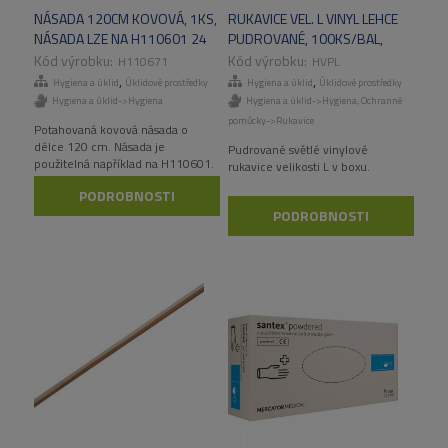
NÁSADA 120CM KOVOVÁ, 1KS,
RUKAVICE VEL. L VINYL LEHCE
NÁSADA LZE NA H110601 24
PUDROVANÉ, 100KS/BAL,
KS/KRT
1000KS/KART
H110671
HVPL
,
,
Hygiena a úklid
Úklidové prostředky
Hygiena a úklid
Úklidové prostředky
Hygiena a úklid->Hygiena
Hygiena a úklid->Hygiena
,
Ochranné
pomůcky->Rukavice
Potahovaná kovová násada o
délce 120 cm. Násada je
Pudrované světlé vinylové
použitelná například na H110601.
rukavice velikosti L v boxu.
PODROBNOSTI
PODROBNOSTI