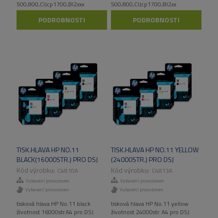
500,800,CIJcp1700,Bl2xxx
500,800,CIJcp1700,Bl2xx
PODROBNOSTI
PODROBNOSTI
TISK.HLAVA HP NO.11
TISK.HLAVA HP NO.11 YELLOW
BLACK(16000STR.) PRO DSJ
(24000STR.) PRO DSJ
500,800,CIJCP1700,BL2XXX
500,800,CIJCP1700,BL2XXX
C4810A
C4813A
Vybavení provozoven
Vybavení provozoven
Vybavení provozoven
Vybavení provozoven
tisková hlava HP No.11 black
tisková hlava HP No.11 yellow
životnost 16000str.A4 pro DSJ
životnost 24000str. A4 pro DSJ