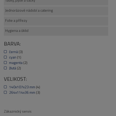
Tašky, pytle a sáčky
Jednorázové nádobí a catering
Folie a přířezy
Hygiena a úklid
BARVA:
černá
(3)
cyan
(1)
magenta
(2)
žlutá
(2)
VELIKOST:
140x107x23 mm
(4)
264x114x36 mm
(3)
Zákaznický servis