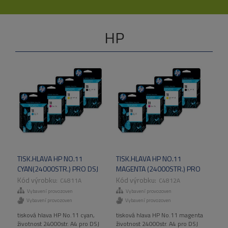
HP
TISK.HLAVA HP NO.11
TISK.HLAVA HP NO.11
CYAN(24000STR.) PRO DSJ
MAGENTA (24000STR.) PRO
500,800,CIJCP1700,BL2XXX
DSJ 500,800,CIJCP1700,BL2XX
C4811A
C4812A
Vybavení provozoven
Vybavení provozoven
Vybavení provozoven
Vybavení provozoven
tisková hlava HP No.11 cyan,
tisková hlava HP No.11 magenta
životnost 24000str. A4 pro DSJ
životnost 24000str. A4 pro DSJ