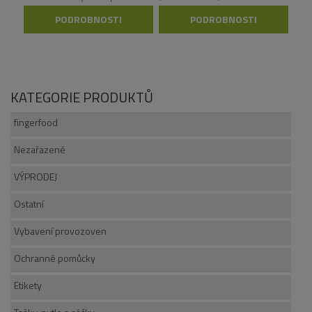
velkoformátovou tiskárnu HP
PODROBNOSTI
PODROBNOSTI
DesignJet 1050C/1055CM.
KATEGORIE PRODUKTŮ
fingerfood
Nezařazené
VÝPRODEJ
Ostatní
Vybavení provozoven
Ochranné pomůcky
Etikety