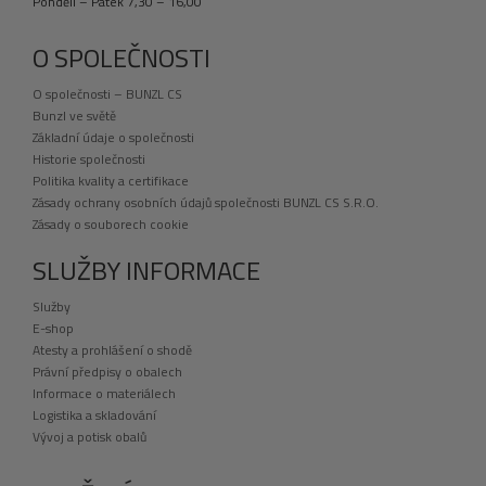
Pondělí – Pátek 7,30 – 16,00
O SPOLEČNOSTI
O společnosti – BUNZL CS
Bunzl ve světě
Základní údaje o společnosti
Historie společnosti
Politika kvality a certifikace
Zásady ochrany osobních údajů společnosti BUNZL CS S.R.O.
Zásady o souborech cookie
SLUŽBY INFORMACE
Služby
E-shop
Atesty a prohlášení o shodě
Právní předpisy o obalech
Informace o materiálech
Logistika a skladování
Vývoj a potisk obalů