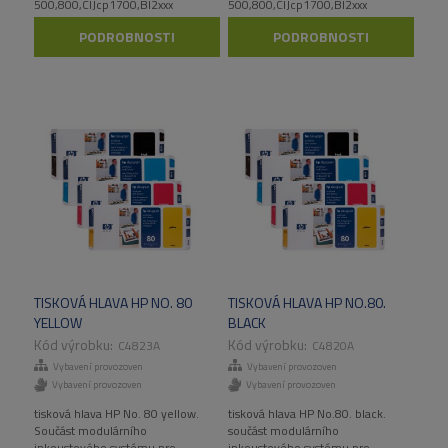
500,800,CIJcp1700,Bl2xxx
500,800,CIJcp1700,Bl2xxx
PODROBNOSTI
PODROBNOSTI
TISKOVÁ HLAVA HP NO. 80
TISKOVÁ HLAVA HP NO.80.
YELLOW
BLACK
C4823A
C4820A
Vybavení provozoven
Vybavení provozoven
Vybavení provozoven
Vybavení provozoven
tisková hlava HP No. 80 yellow.
tisková hlava HP No.80. black.
Součást modulárního
součást modulárního
inkoustového systému pro
inkoustového systému pro