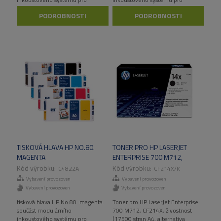
velkoformátovou tiskárnu HP
velkoformátovou tiskárnu HP
PODROBNOSTI
PODROBNOSTI
DesignJet 1050C/1055CM
DesignJet 1050C/1055CM.
TISKOVÁ HLAVA HP NO.80.
TONER PRO HP LASERJET
MAGENTA
ENTERPRISE 700 M712,
CF214X (17500 STRAN),
C4822A
CF214X/K
ALTERNATIVA
Vybavení provozoven
Vybavení provozoven
Vybavení provozoven
Vybavení provozoven
tisková hlava HP No.80. magenta.
Toner pro HP LaserJet Enterprise
součást modulárního
700 M712, CF214X, živostnost
inkoustového systému pro
(17500 stran A4, alternativa