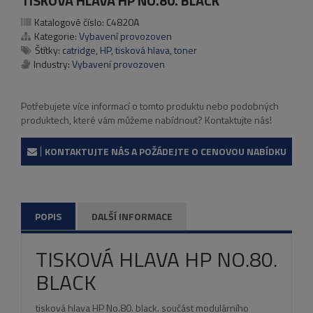
TISKOVÁ HLAVA HP NO.80. BLACK
Katalogové číslo:
C4820A
Kategorie:
Vybavení provozoven
Štítky:
catridge
,
HP
,
tisková hlava
,
toner
Industry:
Vybavení provozoven
Potřebujete více informací o tomto produktu nebo podobných
produktech, které vám můžeme nabídnout? Kontaktujte nás!
KONTAKTUJTE NÁS A POŽÁDEJTE O CENOVOU NABÍDKU
POPIS
DALŠÍ INFORMACE
TISKOVÁ HLAVA HP NO.80.
BLACK
tisková hlava HP No.80. black. součást modulárního