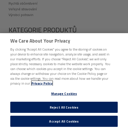
Rychlá občerstvení
Veřejné stravování
Výrobci potravin
KATEGORIE PRODUKTŮ
VÝPRODEJ
We Care About Your Privacy
fingerfood
By clicking “Accept All Cookies” you agree to the storing of cookies on
Folie a přířezy
your device to enhance site navigation, analyze site usage, and assist in
Etikety
our marketing efforts. If you choose “Reject All Cookies”, we will only
Jednorázové nádobí a catering
place strictly necessary cookies to make the website work properly. You
Hygiena a úklid
can choose which cookies you accept in the cookie settings. You can
Ochranné pomůcky
always change or withdraw your choice on the Cookie Policy page or
via the cookie settings. You can read more about how we handle your
Tašky, pytle a sáčky
privacy in our
Privacy Policy
Vybavení provozoven
Ostatní
Manage Cookies
DISTRIBUCE BUNZL ČESKÁ REPUBLIKA © 2026 VŠECHNA PRÁVA VYHRAZENA. |
Reject All Cookies
ZÁSADY OCHRANY OSOBNÍCH ÚDAJŮ
|
ZÁSADY O SOUBORECH COOKIE
|
Manage Cookies
Accept All Cookies