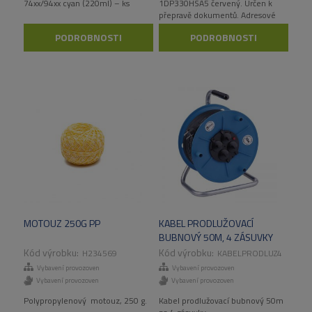
74xx/94xx cyan (220ml) – ks
1DP330HSA5 červený. Určen k
přepravě dokumentů. Adresové
okno, velmi odolný materiál.
PODROBNOSTI
PODROBNOSTI
MOTOUZ 250G PP
KABEL PRODLUŽOVACÍ
BUBNOVÝ 50M, 4 ZÁSUVKY
H234569
KABELPRODLUZ4
Vybavení provozoven
Vybavení provozoven
Vybavení provozoven
Vybavení provozoven
Polypropylenový motouz, 250 g.
Kabel prodlužovací bubnový 50m