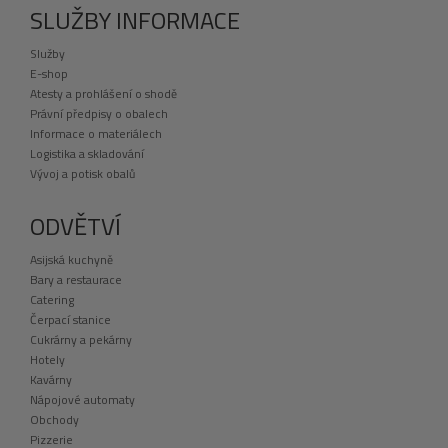
SLUŽBY INFORMACE
Služby
E-shop
Atesty a prohlášení o shodě
Právní předpisy o obalech
Informace o materiálech
Logistika a skladování
Vývoj a potisk obalů
ODVĚTVÍ
Asijská kuchyně
Bary a restaurace
Catering
Čerpací stanice
Cukrárny a pekárny
Hotely
Kavárny
Nápojové automaty
Obchody
Pizzerie