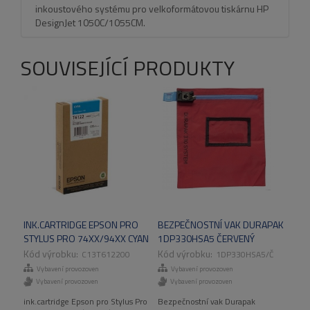
inkoustového systému pro velkoformátovou tiskárnu HP
DesignJet 1050C/1055CM.
SOUVISEJÍCÍ PRODUKTY
INK.CARTRIDGE EPSON PRO
BEZPEČNOSTNÍ VAK DURAPAK
STYLUS PRO 74XX/94XX CYAN
1DP330HSA5 ČERVENÝ
(220ML)
C13T612200
1DP330HSA5/Č
Vybavení provozoven
Vybavení provozoven
Vybavení provozoven
Vybavení provozoven
ink.cartridge Epson pro Stylus Pro
Bezpečnostní vak Durapak