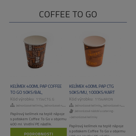
COFFEE TO GO
KELÍMEK 400ML PAP COFFEE
KELÍMEK 400ML PAP CTG
TO GO 50KS/BAL,
50KS/MU, 1000KS/KART
1000KS/KART
1154CTG.G
1154ARON
,
,
Jednorázové kelímky
Jednorázové nádobí a catering
Jednorázové kelímky
Jednorázové nádobí a catering
Jednorázové nádobí a catering-
Papírový kelímek na teplé nápoje
>Jednorázové kelímky
s potiskem Coffee To Go v objemu
400 ml. Vnitřní PE nástřik.
Papírový kelímek na teplé nápoje
s potiskem Coffee To Go v objemu
PODROBNOSTI