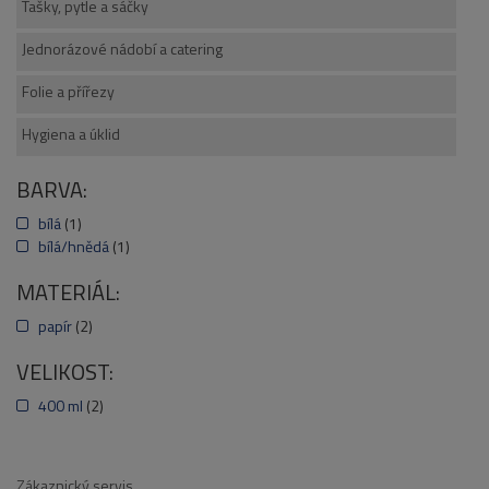
Tašky, pytle a sáčky
Jednorázové nádobí a catering
Folie a přířezy
Hygiena a úklid
BARVA:
bílá
(1)
bílá/hnědá
(1)
MATERIÁL:
papír
(2)
VELIKOST:
400 ml
(2)
Zákaznický servis