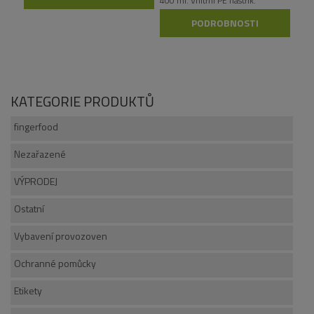
400 ml. Vnitřní PE nástřik.
PODROBNOSTI
KATEGORIE PRODUKTŮ
fingerfood
Nezařazené
VÝPRODEJ
Ostatní
Vybavení provozoven
Ochranné pomůcky
Etikety