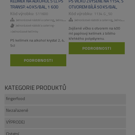
KELÍMEK NA ALKOHOL 5 CL PS
PS VÍČKO ZVÝŠENÉ NA 1154, S
TRANSP. 40 KS/BAL, 1 600
OTVOREM BÍLÁ 50 KS/BAL,
KS/KAR
1000KS/KART
S11600
1134.G_50
,
,
Jednorázové nádobí a catering
Jednorázové kelímky
Jednorázové nádobí a catering
Jednorázové kelímky
Jednorázové nádobí a catering-
Zvýšené víčko s otvorem na 400
>Jednorázové kelímky
ml papírový kelímek z bílého
křehkého polystyrenu.
PS kelímek na alkohol krystal 2, 4,
5cl
PODROBNOSTI
PODROBNOSTI
KATEGORIE PRODUKTŮ
fingerfood
Nezařazené
VÝPRODEJ
Ostatní