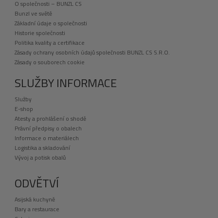
O společnosti – BUNZL CS
Bunzl ve světě
Základní údaje o společnosti
Historie společnosti
Politika kvality a certifikace
Zásady ochrany osobních údajů společnosti BUNZL CS S.R.O.
Zásady o souborech cookie
SLUŽBY INFORMACE
Služby
E-shop
Atesty a prohlášení o shodě
Právní předpisy o obalech
Informace o materiálech
Logistika a skladování
Vývoj a potisk obalů
ODVĚTVÍ
Asijská kuchyně
Bary a restaurace