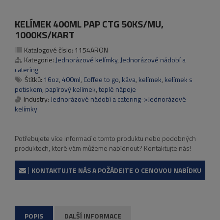
KELÍMEK 400ML PAP CTG 50KS/MU,
1000KS/KART
Katalogové číslo:
1154ARON
Kategorie:
Jednorázové kelímky
,
Jednorázové nádobí a
catering
Štítků:
16oz
,
400ml
,
Coffee to go
,
káva
,
kelímek
,
kelímek s
potiskem
,
papírový kelímek
,
teplé nápoje
Industry:
Jednorázové nádobí a catering->Jednorázové
kelímky
Potřebujete více informací o tomto produktu nebo podobných
produktech, které vám můžeme nabídnout? Kontaktujte nás!
KONTAKTUJTE NÁS A POŽÁDEJTE O CENOVOU NABÍDKU
POPIS
DALŠÍ INFORMACE