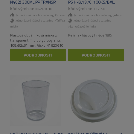
N462) 300ML PP TRANSP.
PS H-B,1976, 100KS/BAL,
1000 KS/KART
3000KS/KART
N6261610
117-50
,
,
Jednorázové nádobí a catering
Odnosné obaly a menuboxy
Jednorázové nádobí a catering
Jednorázové kelímky
Jednorázové nádobí a catering->Talíře a
Jednorázové nádobí a catering-
misky
>Jednorázové kelímky
Plastová obdélníková miska z
Kelímek kávový hnědý 180ml
transparentního polypropylenu.
108x82x64 mm. Víčko N4620610.
PODROBNOSTI
PODROBNOSTI