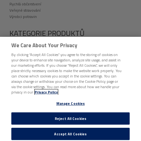
Rychlá občerstvení
Veřejné stravování
Výrobci potravin
KATEGORIE PRODUKTŮ
VÝPRODEJ
We Care About Your Privacy
fingerfood
By clicking “Accept All Cookies” you agree to the storing of cookies on
Folie a přířezy
your device to enhance site navigation, analyze site usage, and assist in
Etikety
our marketing efforts. If you choose “Reject All Cookies”, we will only
Jednorázové nádobí a catering
place strictly necessary cookies to make the website work properly. You
Hygiena a úklid
can choose which cookies you accept in the cookie settings. You can
Ochranné pomůcky
always change or withdraw your choice on the Cookie Policy page or
via the cookie settings. You can read more about how we handle your
Tašky, pytle a sáčky
privacy in our
Privacy Policy
Vybavení provozoven
Ostatní
Manage Cookies
DISTRIBUCE BUNZL ČESKÁ REPUBLIKA © 2026 VŠECHNA PRÁVA VYHRAZENA. |
Reject All Cookies
ZÁSADY OCHRANY OSOBNÍCH ÚDAJŮ
|
ZÁSADY O SOUBORECH COOKIE
|
Manage Cookies
Accept All Cookies