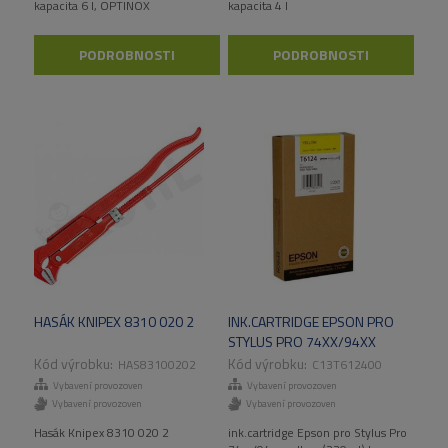
kapacita 6 l, OPTINOX
kapacita 4 l
PODROBNOSTI
PODROBNOSTI
HASÁK KNIPEX 8310 020 2
INK.CARTRIDGE EPSON PRO
STYLUS PRO 74XX/94XX
YELLOW (220ML)
HAS83100202
C13T612400
Vybavení provozoven
Vybavení provozoven
Vybavení provozoven
Vybavení provozoven
Hasák Knipex 8310 020 2
ink.cartridge Epson pro Stylus Pro