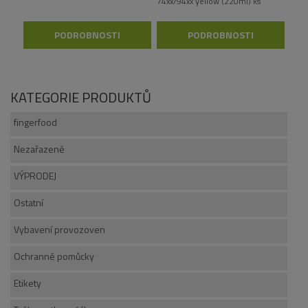
74xx/94xx yellow (220ml) ks
PODROBNOSTI
PODROBNOSTI
KATEGORIE PRODUKTŮ
fingerfood
Nezařazené
VÝPRODEJ
Ostatní
Vybavení provozoven
Ochranné pomůcky
Etikety