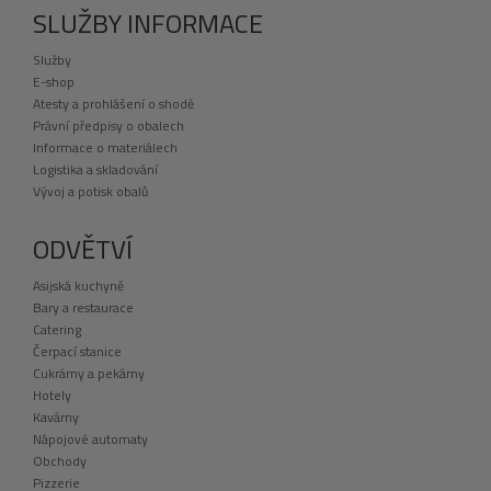
SLUŽBY INFORMACE
Služby
E-shop
Atesty a prohlášení o shodě
Právní předpisy o obalech
Informace o materiálech
Logistika a skladování
Vývoj a potisk obalů
ODVĚTVÍ
Asijská kuchyně
Bary a restaurace
Catering
Čerpací stanice
Cukrárny a pekárny
Hotely
Kavárny
Nápojové automaty
Obchody
Pizzerie