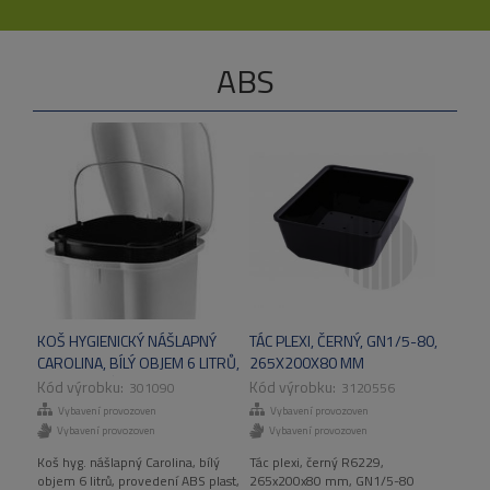
ABS
KOŠ HYGIENICKÝ NÁŠLAPNÝ
TÁC PLEXI, ČERNÝ, GN1/5-80,
CAROLINA, BÍLÝ OBJEM 6 LITRŮ,
265X200X80 MM
PROVEDENÍ ABS PLAST
301090
3120556
Vybavení provozoven
Vybavení provozoven
Vybavení provozoven
Vybavení provozoven
Koš hyg. nášlapný Carolina, bílý
Tác plexi, černý R6229,
objem 6 litrů, provedení ABS plast,
265x200x80 mm, GN1/5-80