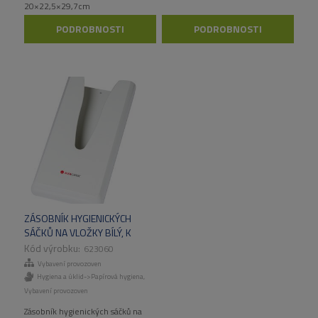
20×22,5×29,7cm
PODROBNOSTI
PODROBNOSTI
ZÁSOBNÍK HYGIENICKÝCH
SÁČKŮ NA VLOŽKY BÍLÝ, K
UPEVNĚNÍ NA ZEĎ, ABS PLAST
623060
Vybavení provozoven
Hygiena a úklid->Papírová hygiena
,
Vybavení provozoven
Zásobník hygienických sáčků na