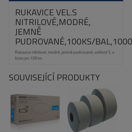
RUKAVICE VEL.S
NITRILOVÉ,MODRÉ,
JEMNĚ
PUDROVANÉ,100KS/BAL,100
Rukavice nitrilové, modré, jemně pudrované, velilost S, v
boxu po 100 ks
SOUVISEJÍCÍ PRODUKTY