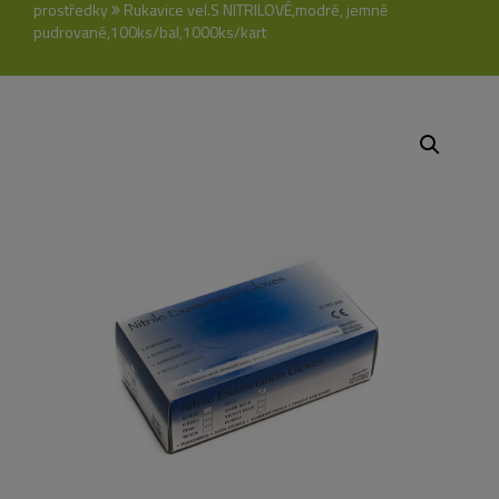
prostředky
Rukavice vel.S NITRILOVÉ,modré, jemně
pudrované,100ks/bal,1000ks/kart