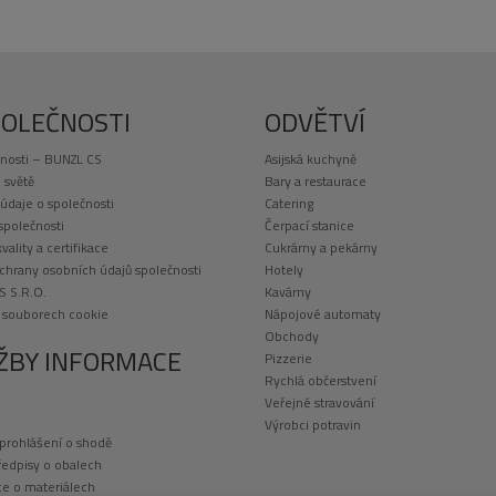
POLEČNOSTI
ODVĚTVÍ
nosti – BUNZL CS
Asijská kuchyně
 světě
Bary a restaurace
 údaje o společnosti
Catering
 společnosti
Čerpací stanice
kvality a certifikace
Cukrárny a pekárny
chrany osobních údajů společnosti
Hotely
S S.R.O.
Kavárny
o souborech cookie
Nápojové automaty
Obchody
ŽBY INFORMACE
Pizzerie
Rychlá občerstvení
Veřejné stravování
Výrobci potravin
 prohlášení o shodě
ředpisy o obalech
e o materiálech