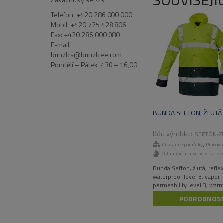
SOUVISEJÍ
Telefon: +420 286 000 000
Mobil: +420 725 428 806
Fax: +420 286 000 080
E-mail:
bunzlcs@bunzlcee.com
Pondělí – Pátek 7,30 – 16,00
BUNDA SEFTON, ŽLUTÁ
SEFTON-Z
,
Ochranné pomůcky
Pracovn
Ochranné pomůcky->Pracovn
Bunda Sefton, žlutá, reflex
waterproof level 3, vapor
permeability level 3, war
the collar, inside knit cuff
PODROBNOST
20471