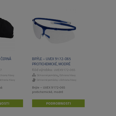
, ČERNÁ
BRÝLE – UVEX 9172-065
PROTICHEMICKÉ, MODRÉ
7
UVEX9172-065
,
chrana hlavy
Ochranné pomůcky
Ochrana hlavy
chrana hlavy
Ochranné pomůcky->Ochrana hlavy
ná
Brýle – UVEX 9172-065
protichemické, modré
NOSTI
PODROBNOSTI