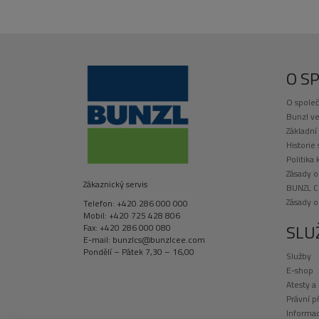
O S
O společ
Bunzl ve
Základní
Historie
Politika 
Zásady o
Zákaznický servis
BUNZL C
Zásady 
Telefon: +420 286 000 000
Mobil: +420 725 428 806
SLU
Fax: +420 286 000 080
E-mail: bunzlcs@bunzlcee.com
Pondělí – Pátek 7,30 – 16,00
Služby
E-shop
Atesty a
Právní p
Informac