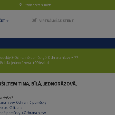
Prohlédněte si místa
ČET
VIRTUÁLNÍ ASISTENT
rodukty
Ochranné pomůcky
Ochrana hlavy
PP
NA, bílá, jednorázová, 100 ks/bal
 KŠILTEM TINA, BÍLÁ, JEDNORÁZOVÁ,
o:
H4047
ana hlavy
,
Ochranné pomůcky
epice
,
Kšilt
,
tina
nné pomůcky->Ochrana hlavy