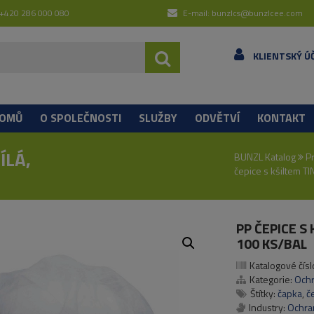
 +420 286 000 080
E-mail: bunzlcs@bunzlcee.com
KLIENTSKÝ Ú
OMŮ
O SPOLEČNOSTI
SLUŽBY
ODVĚTVÍ
KONTAKT
ÍLÁ,
BUNZL Katalog
P
čepice s kšiltem TI
PP ČEPICE S
100 KS/BAL
Katalogové čísl
Kategorie:
Ochr
Štítky:
čapka
,
č
Industry:
Ochra