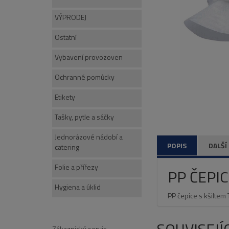
VÝPRODEJ
Ostatní
Vybavení provozoven
Ochranné pomůcky
Etikety
Tašky, pytle a sáčky
Jednorázové nádobí a
POPIS
DALŠÍ
catering
Folie a přířezy
PP ČEPIC
Hygiena a úklid
PP čepice s kšiltem T
Zákaznický servis