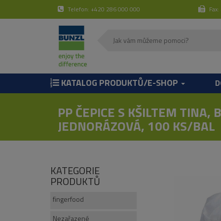
Telefon: +420 286 000 000
Fax:
KATALOG PRODUKTŮ/E-SHOP
D
PP ČEPICE S KŠILTEM TINA, B
JEDNORÁZOVÁ, 100 KS/BAL
KATEGORIE
PRODUKTŮ
fingerfood
Nezařazené