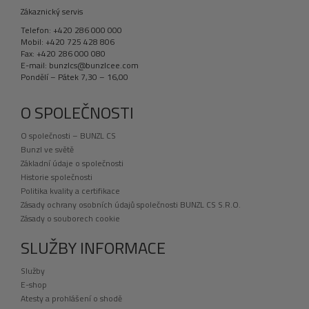
Zákaznický servis
Telefon: +420 286 000 000
Mobil: +420 725 428 806
Fax: +420 286 000 080
E-mail: bunzlcs@bunzlcee.com
Pondělí – Pátek 7,30 – 16,00
O SPOLEČNOSTI
O společnosti – BUNZL CS
Bunzl ve světě
Základní údaje o společnosti
Historie společnosti
Politika kvality a certifikace
Zásady ochrany osobních údajů společnosti BUNZL CS S.R.O.
Zásady o souborech cookie
SLUŽBY INFORMACE
Služby
E-shop
Atesty a prohlášení o shodě