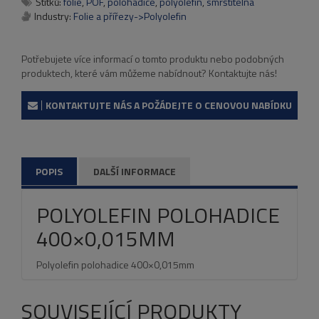
Štítků:
folie
,
POF
,
polohadice
,
polyolefin
,
smrštitelná
Industry:
Folie a přířezy->Polyolefin
Potřebujete více informací o tomto produktu nebo podobných
produktech, které vám můžeme nabídnout? Kontaktujte nás!
KONTAKTUJTE NÁS A POŽÁDEJTE O CENOVOU NABÍDKU
POPIS
DALŠÍ INFORMACE
POLYOLEFIN POLOHADICE
400×0,015MM
Polyolefin polohadice 400×0,015mm
SOUVISEJÍCÍ PRODUKTY