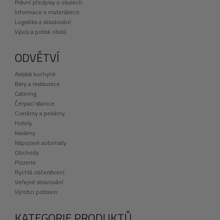
Právní předpisy o obalech
Informace o materiálech
Logistika a skladování
Vývoj a potisk obalů
ODVĚTVÍ
Asijská kuchyně
Bary a restaurace
Catering
Čerpací stanice
Cukrárny a pekárny
Hotely
Kavárny
Nápojové automaty
Obchody
Pizzerie
Rychlá občerstvení
Veřejné stravování
Výrobci potravin
KATEGORIE PRODUKTŮ