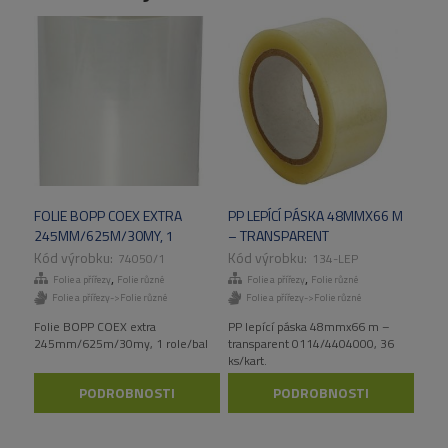
FOLIE BOPP COEX EXTRA
PP LEPÍCÍ PÁSKA 48MMX66 M
245MM/625M/30MY, 1
– TRANSPARENT
ROLE/BAL
0114/4404000, 36 KS/KART.
74050/1
134-LEP
,
,
Folie a přířezy
Folie různé
Folie a přířezy
Folie různé
Folie a přířezy->Folie různé
Folie a přířezy->Folie různé
Folie BOPP COEX extra
PP lepící páska 48mmx66 m –
245mm/625m/30my, 1 role/bal
transparent 0114/4404000, 36
ks/kart.
PODROBNOSTI
PODROBNOSTI