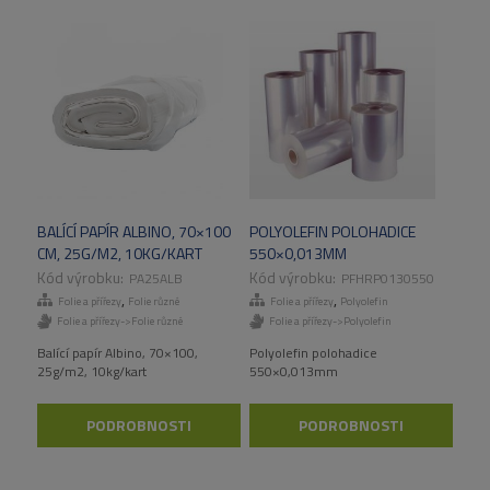
BALÍCÍ PAPÍR ALBINO, 70×100
POLYOLEFIN POLOHADICE
CM, 25G/M2, 10KG/KART
550×0,013MM
PA25ALB
PFHRP0130550
,
,
Folie a přířezy
Folie různé
Folie a přířezy
Polyolefin
Folie a přířezy->Folie různé
Folie a přířezy->Polyolefin
Balící papír Albino, 70×100,
Polyolefin polohadice
25g/m2, 10kg/kart
550×0,013mm
PODROBNOSTI
PODROBNOSTI