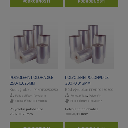
PODROBNOSTI
PODROBNOSTI
POLYOLEFIN POLOHADICE
POLYOLEFIN POLOHADICE
250×0,025MM
300×0,013MM
PFHRP0250250
PFHRP0130300
,
,
Folie a přířezy
Polyolefin
Folie a přířezy
Polyolefin
Folie a přířezy->Polyolefin
Folie a přířezy->Polyolefin
Polyolefin polohadice
Polyolefin polohadice
250×0,025mm
300×0,013mm
PODROBNOSTI
PODROBNOSTI