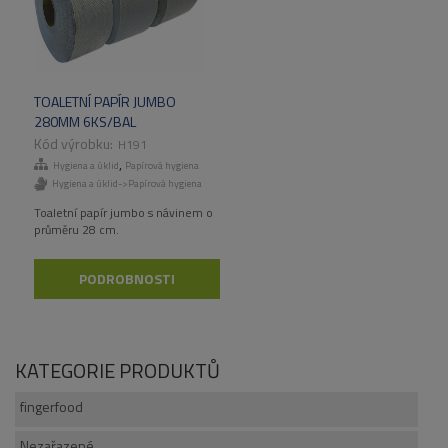
TOALETNÍ PAPÍR JUMBO
280MM 6KS/BAL
H191
,
Hygiena a úklid
Papírová hygiena
Hygiena a úklid->Papírová hygiena
Toaletní papír jumbo s návinem o
průměru 28 cm.
PODROBNOSTI
KATEGORIE PRODUKTŮ
fingerfood
Nezařazené