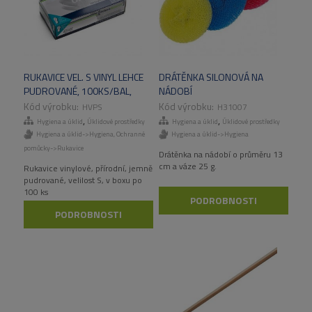
RUKAVICE VEL. S VINYL LEHCE
DRÁTĚNKA SILONOVÁ NA
PUDROVANÉ, 100KS/BAL,
NÁDOBÍ
1000KS/KART
HVPS
H31007
,
,
Hygiena a úklid
Úklidové prostředky
Hygiena a úklid
Úklidové prostředky
Hygiena a úklid->Hygiena
,
Ochranné
Hygiena a úklid->Hygiena
pomůcky->Rukavice
Drátěnka na nádobí o průměru 13
cm a váze 25 g.
Rukavice vinylové, přírodní, jemně
pudrované, velilost S, v boxu po
100 ks
PODROBNOSTI
PODROBNOSTI