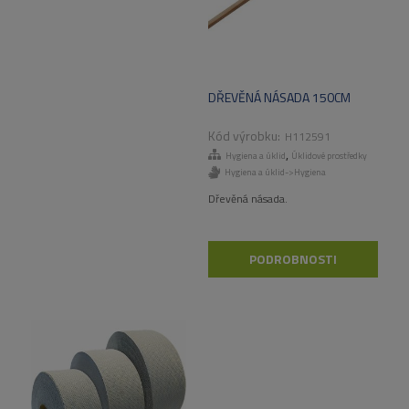
DŘEVĚNÁ NÁSADA 150CM
H112591
,
Hygiena a úklid
Úklidové prostředky
Hygiena a úklid->Hygiena
Dřevěná násada.
PODROBNOSTI