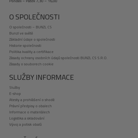
Pondělí – Pátek 7,30 – 16,00
O SPOLEČNOSTI
O společnosti – BUNZL CS
Bunzl ve světě
Základní údaje o společnosti
Historie společnosti
Politika kvality a certifikace
Zásady ochrany osobních údajů společnosti BUNZL CS S.R.O.
Zásady o souborech cookie
SLUŽBY INFORMACE
Služby
E-shop
Atesty a prohlášení o shodě
Právní předpisy o obalech
Informace o materiálech
Logistika a skladování
Vývoj a potisk obalů