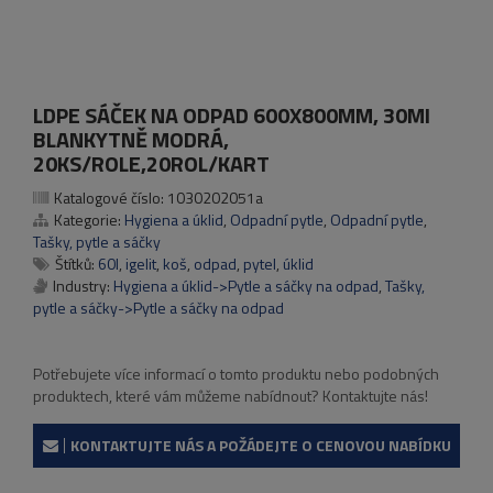
LDPE SÁČEK NA ODPAD 600X800MM, 30MI
BLANKYTNĚ MODRÁ,
20KS/ROLE,20ROL/KART
Katalogové číslo:
1030202051a
Kategorie:
Hygiena a úklid
,
Odpadní pytle
,
Odpadní pytle
,
Tašky, pytle a sáčky
Štítků:
60l
,
igelit
,
koš
,
odpad
,
pytel
,
úklid
Industry:
Hygiena a úklid->Pytle a sáčky na odpad
,
Tašky,
pytle a sáčky->Pytle a sáčky na odpad
Potřebujete více informací o tomto produktu nebo podobných
produktech, které vám můžeme nabídnout? Kontaktujte nás!
KONTAKTUJTE NÁS A POŽÁDEJTE O CENOVOU NABÍDKU