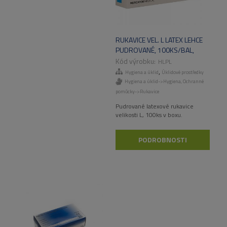
RUKAVICE VEL. L LATEX LEHCE
PUDROVANÉ, 100KS/BAL,
1000KS/KART
HLPL
,
Hygiena a úklid
Úklidové prostředky
Hygiena a úklid->Hygiena
,
Ochranné
pomůcky->Rukavice
Pudrované latexové rukavice
velikosti L, 100ks v boxu.
PODROBNOSTI