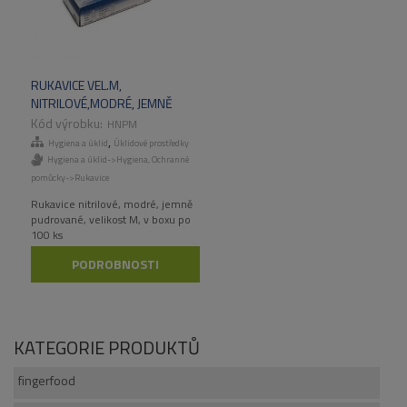
RUKAVICE VEL.M,
NITRILOVÉ,MODRÉ, JEMNĚ
PUDROVANÉ,100KS/BAL,1000KS/KART
HNPM
,
Hygiena a úklid
Úklidové prostředky
Hygiena a úklid->Hygiena
,
Ochranné
pomůcky->Rukavice
Rukavice nitrilové, modré, jemně
pudrované, velikost M, v boxu po
100 ks
PODROBNOSTI
KATEGORIE PRODUKTŮ
fingerfood