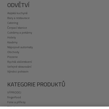
ODVĚTVÍ
Asijská kuchyně
Bary a restaurace
Catering
Čerpací stanice
Cukrárny a pekárny
Hotely
Kavárny
Nápojové automaty
Obchody
Pizzerie
Rychlá občerstvení
Veřejné stravování
Výrobci potravin
KATEGORIE PRODUKTŮ
VÝPRODEJ
fingerfood
Folie a přířezy
Etikety