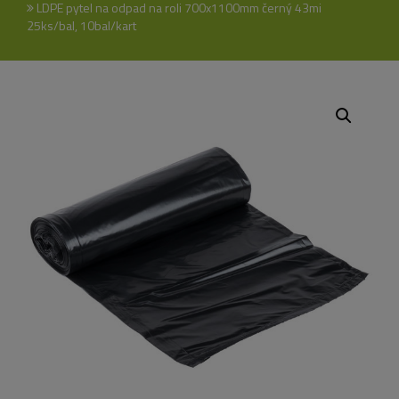
LDPE pytel na odpad na roli 700x1100mm černý 43mi
25ks/bal, 10bal/kart