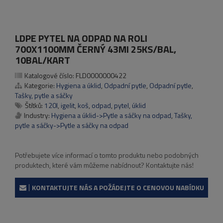
LDPE PYTEL NA ODPAD NA ROLI
700X1100MM ČERNÝ 43MI 25KS/BAL,
10BAL/KART
Katalogové číslo:
FLD0000000422
Kategorie:
Hygiena a úklid
,
Odpadní pytle
,
Odpadní pytle
,
Tašky, pytle a sáčky
Štítků:
120l
,
igelit
,
koš
,
odpad
,
pytel
,
úklid
Industry:
Hygiena a úklid->Pytle a sáčky na odpad
,
Tašky,
pytle a sáčky->Pytle a sáčky na odpad
Potřebujete více informací o tomto produktu nebo podobných
produktech, které vám můžeme nabídnout? Kontaktujte nás!
KONTAKTUJTE NÁS A POŽÁDEJTE O CENOVOU NABÍDKU