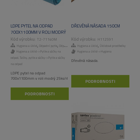
LDPE PYTEL NA ODPAD
DŘEVĚNÁ NÁSADA 150CM
700X1100MM V ROLI MODRÝ
25KS/RL
T2-71140M
H112591
,
,
,
,
Hygiena a úklid
Odpadní pytle
Odpadní pytle
Hygiena a úklid
Tašky, pytle a sáčky
Úklidové prostředky
Hygiena a úklid->Pytle a sáčky na
Hygiena a úklid->Hygiena
odpad
,
Tašky, pytle a sáčky->Pytle a sáčky
Dřevěná násada.
na odpad
LDPE pytel na odpad
700x1100mm v roli modrý 25ks/rl
PODROBNOSTI
PODROBNOSTI