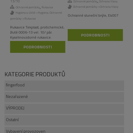
,
13/10
Ochranné pomůcky
Ochrana hlavy
,
Ochranné pomůcky->Ochrana hlavy
Ochranné pomůcky
Rukavice
Hygiena a úklid->Hygiena
,
Ochranné
Ochranné sluneční brýle, E4007
pomůcky->Rukavice
Rukavice Tekplast, protichemické,
žluté 0006-13 vel. 10/ pár.
PODROBNOSTI
Kyselinovzdorné rukavice.
Doporučené použití: práce s
PODROBNOSTI
kyselinami a louhy. Odvětví:
laboratoře, chem. průmysl.
KATEGORIE PRODUKTŮ
fingerfood
Nezařazené
VÝPRODEJ
Ostatní
Vybavení provozoven