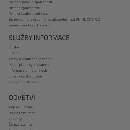
Základní údaje o společnosti
Historie společnosti
Politika kvality a certifikace
Zásady ochrany osobních údajů společnosti BUNZL CS S.R.O.
Zásady o souborech cookie
SLUŽBY INFORMACE
Služby
E-shop
Atesty a prohlášení o shodě
Právní předpisy o obalech
Informace o materiálech
Logistika a skladování
Vývoj a potisk obalů
ODVĚTVÍ
Asijská kuchyně
Bary a restaurace
Catering
Čerpací stanice