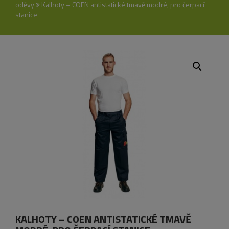
oděvy
Kalhoty – COEN antistatické tmavě modré, pro čerpací
stanice
KALHOTY – COEN ANTISTATICKÉ TMAVĚ