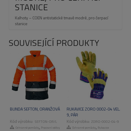
STANICE
Kalhoty – COEN antistatické tmavě modré, pro čerpací
stanice
SOUVISEJÍCÍ PRODUKTY
BUNDA SEFTON, ORANŽOVÁ
RUKAVICE ZORO 0002-04 VEL.
9, PÁR
SEFTON-OR/L
ZORO-0002-04-9
,
,
Ochranné pomůcky
Pracovní oděvy
Ochranné pomůcky
Rukavice