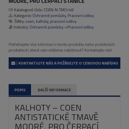
MODRÉ, PRO ČERPACÍ STANICE
Katalogové číslo:
COEN-N-TMO/48
Kategorie:
Ochranné pomůcky
,
Pracovní oděvy
Štítky:
coen
,
kalhoty
,
pracovní oděvy
Industry:
Ochranné pomůcky->Pracovní oděvy
Potřebujete více informací o tomto produktu nebo podobných
produktech, které vám můžeme nabídnout? Kontaktujte nás!
KONTAKTUJTE NÁS A POŽÁDEJTE O CENOVOU NABÍDKU
POPIS
DALŠÍ INFORMACE
KALHOTY – COEN
ANTISTATICKÉ TMAVĚ
MODRÉ, PRO ČERPACÍ