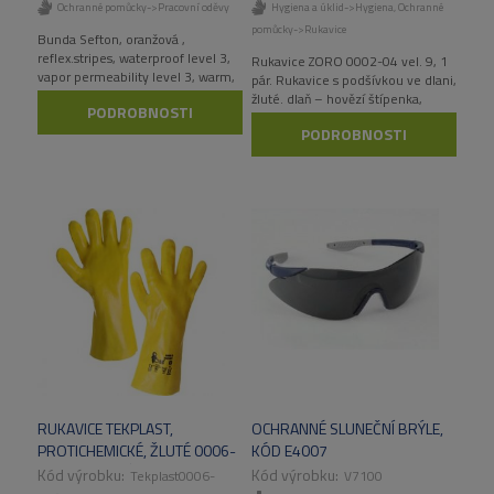
Ochranné pomůcky->Pracovní oděvy
Hygiena a úklid->Hygiena
,
Ochranné
pomůcky->Rukavice
Bunda Sefton, oranžová ,
reflex.stripes, waterproof level 3,
Rukavice ZORO 0002-04 vel. 9, 1
vapor permeability level 3, warm,
pár. Rukavice s podšívkou ve dlani,
hood in the collar, inside knit cuffs,
žluté. dlaň – hovězí štípenka,
PODROBNOSTI
EN ISO 20470
hřbet a manžeta – bavlněná
PODROBNOSTI
tkanina. Doporučené použití:
určeno pro suchá prostředí.
Odvětví: stavebnictví.
RUKAVICE TEKPLAST,
OCHRANNÉ SLUNEČNÍ BRÝLE,
PROTICHEMICKÉ, ŽLUTÉ 0006-
KÓD E4007
13, VEL. 10, PÁR
Tekplast0006-
V7100