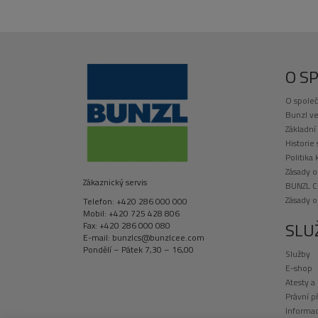
O S
O společ
Bunzl ve
Základní
Historie
Politika 
Zásady o
Zákaznický servis
BUNZL C
Zásady 
Telefon: +420 286 000 000
Mobil: +420 725 428 806
SLU
Fax: +420 286 000 080
E-mail: bunzlcs@bunzlcee.com
Pondělí – Pátek 7,30 – 16,00
Služby
E-shop
Atesty a
Právní p
Informac