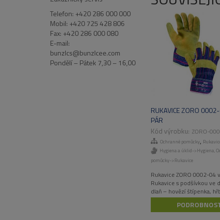
Telefon: +420 286 000 000
Mobil: +420 725 428 806
Fax: +420 286 000 080
E-mail:
bunzlcs@bunzlcee.com
Pondělí – Pátek 7,30 – 16,00
RUKAVICE ZORO 0002-0
PÁR
ZORO-000
,
Ochranné pomůcky
Rukavic
Hygiena a úklid->Hygiena
,
O
pomůcky->Rukavice
Rukavice ZORO 0002-04 vel
Rukavice s podšívkou ve dl
dlaň – hovězí štípenka, hř
manžeta – bavlněná tkani
PODROBNOST
Doporučené použití: určen
suchá prostředí. Odvětví: s