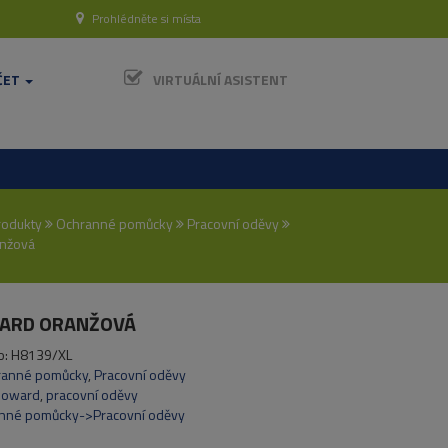
Prohlédněte si místa
ČET
VIRTUÁLNÍ ASISTENT
rodukty
Ochranné pomůcky
Pracovní oděvy
nžová
ARD ORANŽOVÁ
o:
H8139/XL
ranné pomůcky
,
Pracovní oděvy
Howard
,
pracovní oděvy
nné pomůcky->Pracovní oděvy