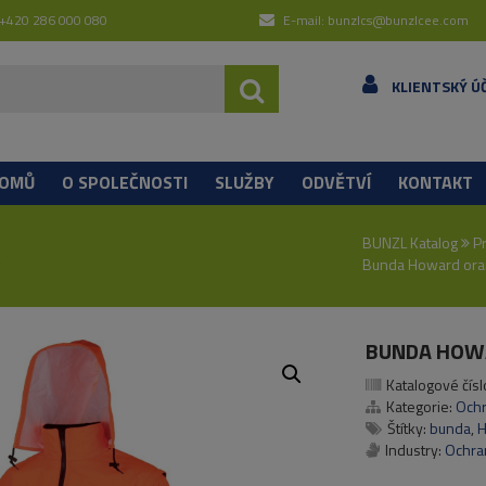
 +420 286 000 080
E-mail: bunzlcs@bunzlcee.com
KLIENTSKÝ Ú
OMŮ
O SPOLEČNOSTI
SLUŽBY
ODVĚTVÍ
KONTAKT
Á
BUNZL Katalog
P
Bunda Howard ora
BUNDA HOW
Katalogové čísl
Kategorie:
Och
Štítky:
bunda
,
Industry:
Ochra