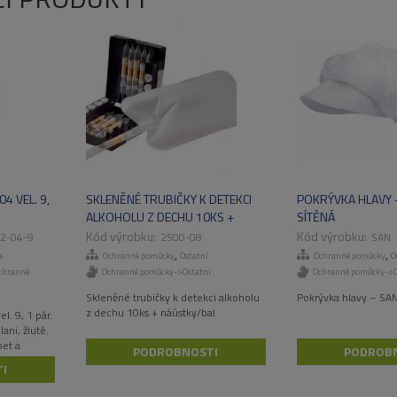
4 VEL. 9,
SKLENĚNÉ TRUBIČKY K DETEKCI
POKRÝVKA HLAVY –
ALKOHOLU Z DECHU 10KS +
SÍTĚNÁ
NÁÚSTKY/BAL
2-04-9
2500-08
SAN
,
,
e
Ochranné pomůcky
Ostatní
Ochranné pomůcky
O
chranné
Ochranné pomůcky->Ostatní
Ochranné pomůcky->O
Skleněné trubičky k detekci alkoholu
Pokrývka hlavy – SAN
z dechu 10ks + náústky/bal
. 9, 1 pár.
ani, žluté.
bet a
PODROBNOSTI
PODROB
na.
I
o pro
tavebnictví.