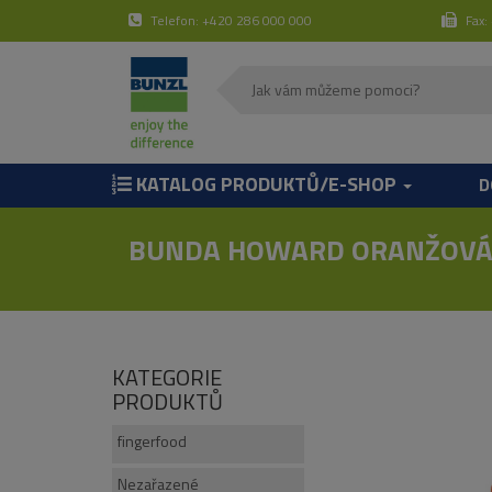
Telefon: +420 286 000 000
Fax:
KATALOG PRODUKTŮ/E-SHOP
D
BUNDA HOWARD ORANŽOV
KATEGORIE
PRODUKTŮ
fingerfood
Nezařazené