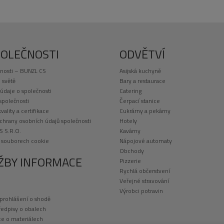
POLEČNOSTI
ODVĚTVÍ
nosti – BUNZL CS
Asijská kuchyně
 světě
Bary a restaurace
 údaje o společnosti
Catering
 společnosti
Čerpací stanice
kvality a certifikace
Cukrárny a pekárny
chrany osobních údajů společnosti
Hotely
S S.R.O.
Kavárny
o souborech cookie
Nápojové automaty
Obchody
ŽBY INFORMACE
Pizzerie
Rychlá občerstvení
Veřejné stravování
Výrobci potravin
 prohlášení o shodě
ředpisy o obalech
e o materiálech