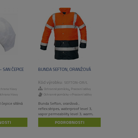
 SAN ČEPICE
BUNDA SEFTON, ORANŽOVÁ
SEFTON-OR/L
,
chrana hlavy
Ochranné pomůcky
Pracovní oděvy
chrana hlavy
Ochranné pomůcky->Pracovní oděvy
 čepice sítěná
Bunda Sefton, oranžová ,
reflex.stripes, waterproof level 3,
vapor permeability level 3, warm,
hood in the collar, inside knit cuffs,
NOSTI
PODROBNOSTI
EN ISO 20470