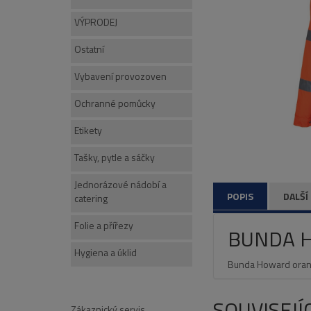
VÝPRODEJ
Ostatní
Vybavení provozoven
Ochranné pomůcky
Etikety
Tašky, pytle a sáčky
Jednorázové nádobí a
POPIS
DALŠÍ
catering
Folie a přířezy
BUNDA 
Hygiena a úklid
Bunda Howard oranžo
SOUVISEJÍ
Zákaznický servis