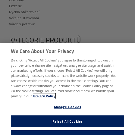
Pizzerie
Rychlá občerstvení
Veřejné stravování
Výrobci potravin
KATEGORIE PRODUKTŮ
VÝPRODEJ
We Care About Your Privacy
fingerfood
By clicking “Accept All Cookies” you agree to the storing of cookies on
Folie a přířezy
your device to enhance site navigation, analyze site usage, and assist in
Etikety
our marketing efforts. If you choose “Reject All Cookies”, we will only
Jednorázové nádobí a catering
place strictly necessary cookies to make the website work properly. You
Hygiena a úklid
can choose which cookies you accept in the cookie settings. You can
Ochranné pomůcky
always change or withdraw your choice on the Cookie Policy page or
via the cookie settings. You can read more about how we handle your
Tašky, pytle a sáčky
privacy in our
Privacy Policy
Vybavení provozoven
Ostatní
Manage Cookies
DISTRIBUCE BUNZL ČESKÁ REPUBLIKA © 2026 VŠECHNA PRÁVA VYHRAZENA. |
Reject All Cookies
ZÁSADY OCHRANY OSOBNÍCH ÚDAJŮ
|
ZÁSADY O SOUBORECH COOKIE
|