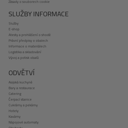
Zásady o souborech cookie
SLUŽBY INFORMACE
Služby
E-shop
Atesty a prohlášení o shodě
Právní předpisy o obalech
Informace o materiálech
Logistika a skladování
Vývoj a potisk obalů
ODVĚTVÍ
Asijská kuchyně
Bary a restaurace
Catering
Čerpací stanice
Cukrárny a pekárny
Hotely
Kavárny
Nápojové automaty
Obchody