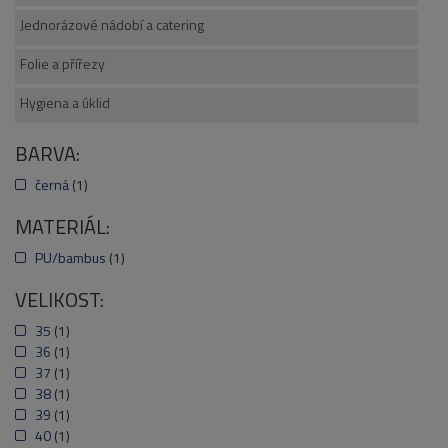
Jednorázové nádobí a catering
Folie a přířezy
Hygiena a úklid
BARVA:
černá
(1)
MATERIÁL:
PU/bambus
(1)
VELIKOST:
35
(1)
36
(1)
37
(1)
38
(1)
39
(1)
40
(1)