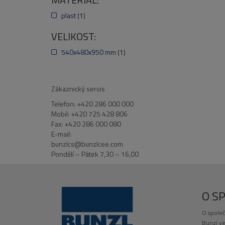
utěsňovací pasta PU05 – 1
plast
(1)
pytel na odpad STKS07 – 
VELIKOST:
lopatka a smetáček LOPS0
540x480x950 mm
(1)
nálepka NEBEZPEČNÝ ODP
mobilní plastová uzamyka
nádoba – 1 ks
Zákaznický servis
Telefon: +420 286 000 000
Mobil: +420 725 428 806
Fax: +420 286 000 080
E-mail:
bunzlcs@bunzlcee.com
Pondělí – Pátek 7,30 – 16,00
O S
O společ
Bunzl ve