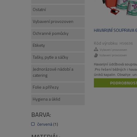
Ostatní
Vybavení provozoven
HAVARIJNÍ SOUPRAVA 
Ochranné pomůcky
HS6636
Etikety
Vybavení provozoven
Vybavení provozoven
Tašky, pytle a sáčky
Havarijní údržbová soupra
Jednorázové nádobí a
.Pro řešení běžných i havar
úniků kapalin. Obsahje: un
catering
sorpční rohože UR4001 – 
PODROBNOST
Folie a přířezy
univerzální sorpční had U
ks
Hygiena a úklid
univerzální sorpční polšt
3 ks
BARVA:
univerzální sorpční drť LIT
ULD010 – 2 x 10 kg
červená
(1)
rychlosavá utěrka WIP280 
MATERIÁL:
ochranné rukavice NITRIL 