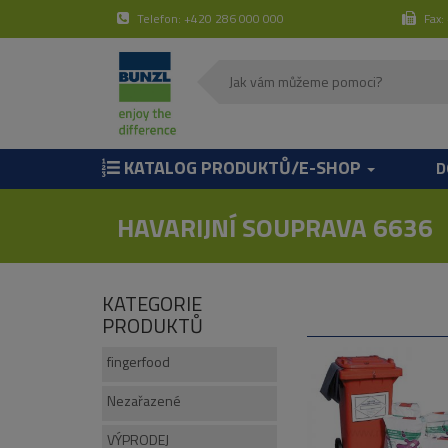
Telefon: +420 286 000 000
Fax:
KATALOG PRODUKTŮ/E-SHOP
D
HAVARIJNÍ SOUPRAVA 6636
KATEGORIE
PRODUKTŮ
fingerfood
Nezařazené
VÝPRODEJ