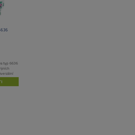
6636
va typ 6636
ijních
iverzální
30 ks
I
P8101 – 3
ář UP2525 –
E DRI
A – 10 ks
– 5 párů