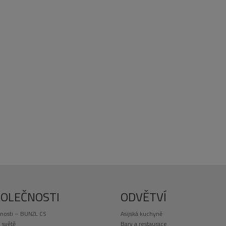
 ks
5 ks
01 – 1 ks
AD – 3 ks
telná
POLEČNOSTI
ODVĚTVÍ
nosti – BUNZL CS
Asijská kuchyně
 světě
Bary a restaurace