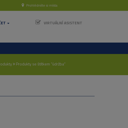
Prohlédněte si místa
ČET
VIRTUÁLNÍ ASISTENT
rodukty
Produkty se štítkem “údržba”