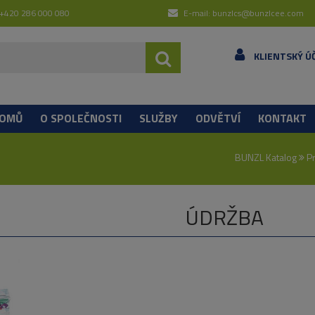
 +420 286 000 080
E-mail: bunzlcs@bunzlcee.com
KLIENTSKÝ Ú
OMŮ
O SPOLEČNOSTI
SLUŽBY
ODVĚTVÍ
KONTAKT
BUNZL Katalog
P
ÚDRŽBA